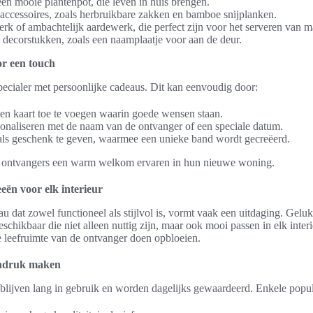
en mooie plantenpot, die leven in huis brengen.
cessoires, zoals herbruikbare zakken en bamboe snijplanken.
rk of ambachtelijk aardewerk, die perfect zijn voor het serveren van ma
 decorstukken, zoals een naamplaatje voor aan de deur.
or een touch
ecialer met persoonlijke cadeaus. Dit kan eenvoudig door:
n kaart toe te voegen waarin goede wensen staan.
sonaliseren met de naam van de ontvanger of een speciale datum.
 als geschenk te geven, waarmee een unieke band wordt gecreëerd.
 ontvangers een warm welkom ervaren in hun nieuwe woning.
eën voor elk interieur
 dat zowel functioneel als stijlvol is, vormt vaak een uitdaging. Gelukk
chikbaar die niet alleen nuttig zijn, maar ook mooi passen in elk interi
e leefruimte van de ontvanger doen opbloeien.
 indruk maken
lijven lang in gebruik en worden dagelijks gewaardeerd. Enkele popula