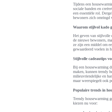
Tijdens een housewarmin
sociale banden en creëe
een essentiële rol. Derg
bewoners zich omringd v
Waarom stijlvol kado 
Het geven van stijlvolle
de nieuwe bewoners, maar
ze zijn een middel om e
gewaardeerd voelen in h
Stijlvolle cadeautips 
Bij een housewarming dr
maken, kunnen trendy ho
milieuvriendelijke en han
maar weerspiegelt ook p
Populaire trends in h
Trendy housewarming ge
kiezen nu voor: