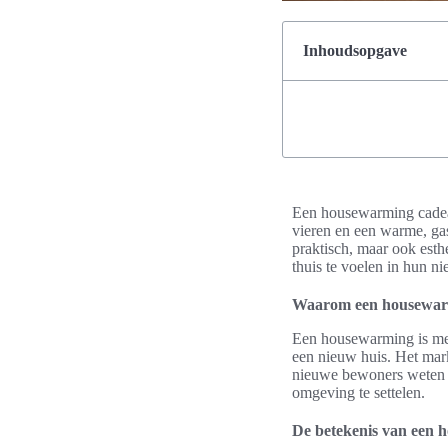
Inhoudsopgave
Een housewarming cadeau
vieren en een warme, gast
praktisch, maar ook esth
thuis te voelen in hun 
Waarom een housewarm
Een housewarming is mee
een nieuw huis. Het mark
nieuwe bewoners weten da
omgeving te settelen.
De betekenis van een