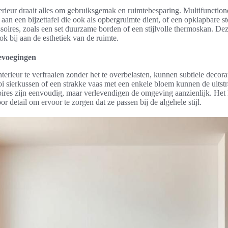
terieur draait alles om gebruiksgemak en ruimtebesparing. Multifuncti
an een bijzettafel die ook als opbergruimte dient, of een opklapbare st
ires, zoals een set duurzame borden of een stijlvolle thermoskan. Deze
ok bij aan de esthetiek van de ruimte.
oevoegingen
terieur te verfraaien zonder het te overbelasten, kunnen subtiele decor
 sierkussen of een strakke vaas met een enkele bloem kunnen de uitstr
ires zijn eenvoudig, maar verlevendigen de omgeving aanzienlijk. Het 
or detail om ervoor te zorgen dat ze passen bij de algehele stijl.