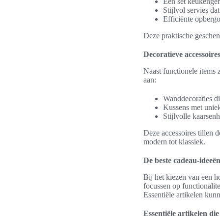
Een set keukenger
Stijlvol servies da
Efficiënte opberg
Deze praktische geschen
Decoratieve accessoires 
Naast functionele items z
aan:
Wanddecoraties di
Kussens met unieke
Stijlvolle kaarsen
Deze accessoires tillen d
modern tot klassiek.
De beste cadeau-ideeën
Bij het kiezen van een h
focussen op functionalite
Essentiële artikelen kun
Essentiële artikelen d