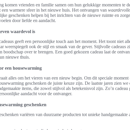
g komen vrienden en familie samen om hun gelukkige momenten te dele
rt een warmere sfeer in het nieuwe huis. Het ontvangen van
waardevoll
elijke geschenken helpen bij het inrichten van de nieuwe ruimte en zorg
oelen door liefde en aandacht.
geven waardevol is
 cadeaus geeft een persoonlijke touch aan het moment. Het toont niet al
 weerspiegelt ook de stijl en smaak van de gever. Stijlvolle cadeaus z
en boodschap over te brengen. Een goed gekozen cadeau laat de ontvang
un nieuwe thuis.
voor een housewarming
aait alles om het vieren van een nieuw begin. Om dit speciale moment
usewarming geschenken de juiste keuze zijn. De laatste jaren zien we 
dgemaakte items, die zowel stijlvol als betekenisvol zijn. Zo’n cadeau 
ersoonlijke aandacht voor de ontvanger.
ousewarming geschenken
schenken variëren van duurzame producten tot unieke handgemaakte a