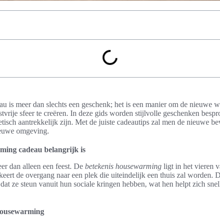
 is meer dan slechts een geschenk; het is een manier om de nieuwe 
vrije sfeer te creëren. In deze gids worden stijlvolle geschenken bespro
etisch aantrekkelijk zijn. Met de juiste cadeautips zal men de nieuwe b
nieuwe omgeving.
ing cadeau belangrijk is
r dan alleen een feest. De
betekenis housewarming
ligt in het vieren
eert de overgang naar een plek die uiteindelijk een thuis zal worden. De
t ze steun vanuit hun sociale kringen hebben, wat hen helpt zich snel
 housewarming