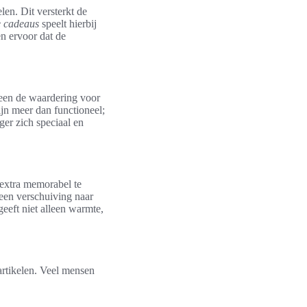
n. Dit versterkt de
e cadeaus
speelt hierbij
en ervoor dat de
leen de waardering voor
ijn meer dan functioneel;
er zich speciaal en
 extra memorabel te
een verschuiving naar
geeft niet alleen warmte,
rtikelen. Veel mensen