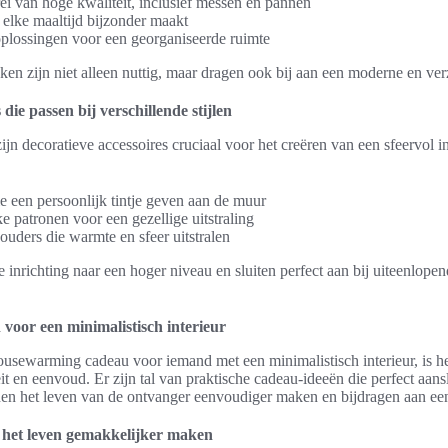
ei van hoge kwaliteit, inclusief messen en pannen
t elke maaltijd bijzonder maakt
oplossingen voor een georganiseerde ruimte
ken zijn niet alleen nuttig, maar dragen ook bij aan een moderne en v
die passen bij verschillende stijlen
ijn decoratieve accessoires cruciaal voor het creëren van een sfeervol in
e een persoonlijk tintje geven aan de muur
 patronen voor een gezellige uitstraling
houders die warmte en sfeer uitstralen
e inrichting naar een hoger niveau en sluiten perfect aan bij uiteenlope
 voor een minimalistisch interieur
ousewarming cadeau voor iemand met een minimalistisch interieur, is he
it en eenvoud. Er zijn tal van praktische cadeau-ideeën die perfect aanslu
nen het leven van de ontvanger eenvoudiger maken en bijdragen aan een 
ie het leven gemakkelijker maken