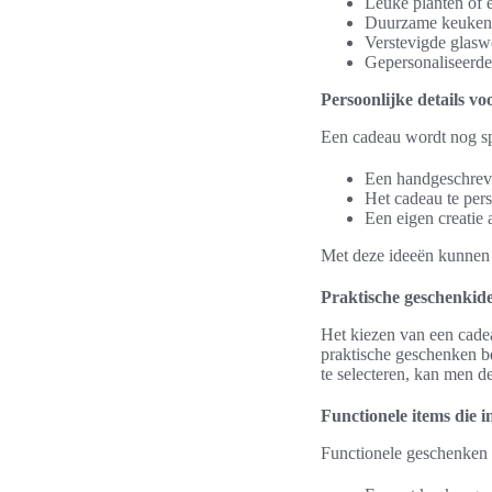
Leuke planten of e
Duurzame keukenac
Verstevigde glaswe
Gepersonaliseerde
Persoonlijke details vo
Een cadeau wordt nog sp
Een handgeschreve
Het cadeau te per
Een eigen creatie
Met deze ideeën kunnen
Praktische geschenkide
Het kiezen van een cadeau
praktische geschenken bes
te selecteren, kan men d
Functionele items die
Functionele geschenken b