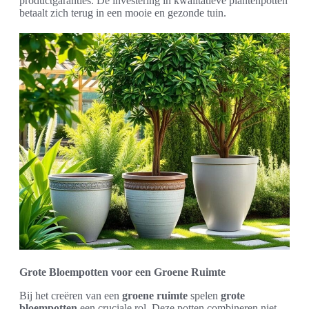
productgaranties. De investering in kwalitatieve plantenpotten
betaalt zich terug in een mooie en gezonde tuin.
Grote Bloempotten voor een Groene Ruimte
Bij het creëren van een
groene ruimte
spelen
grote
bloempotten
een cruciale rol. Deze potten combineren niet