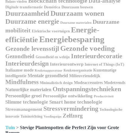
Blockchain technologie
Data-analyse
Balans vinden
Domótica
Duurzaam bouwen
Digitale transformatie
Duurzaamheid
Duurzaam wonen
Duurzame energie
Duurzame
Duurzame materialen
Energie-
mobiliteit
Elektrische voertuigen
Energiebesparing
efficiëntie
Gezonde voeding
Gezonde levensstijl
Interieurdecoratie
Gezondheid
Gezondheid en welzijn
Interieurdesign
Interieurontwerp
Internet of Things (IoT)
Kunstmatige
Italiaanse mode
Keukenorganisatie
Keukenapparatuur
Mentale gezondheid
intelligentie
Milieuvriendelijk
Mindfulness
Modeaccessoires
Modetrends
Minimalistisch design
Ontspanningstechnieken
Natuurlijke materialen
Persoonlijke groei
Persoonlijke ontwikkeling
Productiviteit
Slimme technologie
Smart home technologie
Stressvermindering
Stressmanagement
Technologische
Zelfzorg
innovatie
Tuininrichting
Voedingstips
Tuin
>
Stevige Plantenpotten die Perfect Zijn voor Grote
Bomen