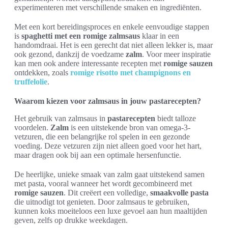
experimenteren met verschillende smaken en ingrediënten.
Met een kort bereidingsproces en enkele eenvoudige stappen
is
spaghetti met een romige zalmsaus
klaar in een
handomdraai. Het is een gerecht dat niet alleen lekker is, maar
ook gezond, dankzij de voedzame
zalm
. Voor meer inspiratie
kan men ook andere interessante recepten met
romige sauzen
ontdekken, zoals
romige risotto met champignons en
truffelolie
.
Waarom kiezen voor zalmsaus in jouw pastarecepten?
Het gebruik van zalmsaus in
pastarecepten
biedt talloze
voordelen.
Zalm
is een uitstekende bron van omega-3-
vetzuren, die een belangrijke rol spelen in een gezonde
voeding. Deze vetzuren zijn niet alleen goed voor het hart,
maar dragen ook bij aan een optimale hersenfunctie.
De heerlijke, unieke smaak van zalm gaat uitstekend samen
met pasta, vooral wanneer het wordt gecombineerd met
romige sauzen
. Dit creëert een volledige,
smaakvolle pasta
die uitnodigt tot genieten. Door zalmsaus te gebruiken,
kunnen koks moeiteloos een luxe gevoel aan hun maaltijden
geven, zelfs op drukke weekdagen.