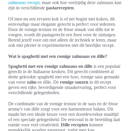
zalmsaus recept
, maar ook hoe veelzijdig deze zalmsaus kan
zijn in verschillende
pastarecepten
.
Of men nu een ervaren kok is of net begint met koken, dit
eenvoudige maar elegante gerecht is perfect voor iedereen.
Door de romige textuur en de frisse smaak van dille toe te
voegen, wordt dit pastagerecht een feest voor de zintuigen.
Bereid jezelf voor om niet alleen de techniek te leren, maar
ook met plezier te experimenteren met dit heerlijke recept.
Wat is spaghetti met een romige zalmsaus en dille?
Spaghetti met een romige zalmsaus en dille
is een populair
gerecht in de Italiaanse keuken. Dit gerecht combineert al
dente gekookte spaghetti met een luxe, romige saus gemaakt
van verse
zalm
en dille. De
romige sauzen
in dit recept
geven een rijke, bevredigende smaakervaring, perfect voor
verschillende gelegenheden.
De combinatie van de romige textuur in de saus en de frisse
aroma’s van dille zorgt voor een harmonieuze balans. Dit
maakt het een ideale keuze voor een doordeweekse maaltijd
of een speciale gelegenheid. De eenvoud in de bereiding laat
ruimte voor veel creativiteit.
Dille recepten
kunnen
gemakkelijk worden aangepast, zodat men kan