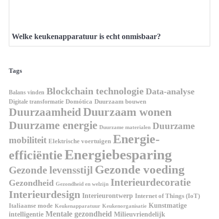
Welke keukenapparatuur is echt onmisbaar?
Tags
Blockchain technologie
Data-analyse
Balans vinden
Digitale transformatie
Domótica
Duurzaam bouwen
Duurzaam wonen
Duurzaamheid
Duurzame energie
Duurzame
Duurzame materialen
Energie-
mobiliteit
Elektrische voertuigen
Energiebesparing
efficiëntie
Gezonde voeding
Gezonde levensstijl
Interieurdecoratie
Gezondheid
Gezondheid en welzijn
Interieurdesign
Interieurontwerp
Internet of Things (IoT)
Italiaanse mode
Kunstmatige
Keukenapparatuur
Keukenorganisatie
Mentale gezondheid
intelligentie
Milieuvriendelijk