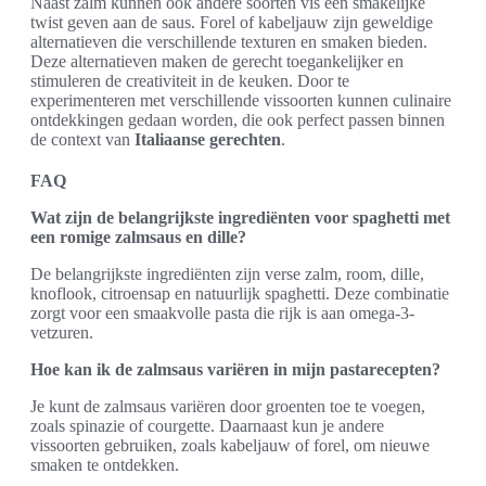
Naast zalm kunnen ook andere soorten vis een smakelijke
twist geven aan de saus. Forel of kabeljauw zijn geweldige
alternatieven die verschillende texturen en smaken bieden.
Deze alternatieven maken de gerecht toegankelijker en
stimuleren de creativiteit in de keuken. Door te
experimenteren met verschillende vissoorten kunnen culinaire
ontdekkingen gedaan worden, die ook perfect passen binnen
de context van
Italiaanse gerechten
.
FAQ
Wat zijn de belangrijkste ingrediënten voor spaghetti met
een romige zalmsaus en dille?
De belangrijkste ingrediënten zijn verse zalm, room, dille,
knoflook, citroensap en natuurlijk spaghetti. Deze combinatie
zorgt voor een smaakvolle pasta die rijk is aan omega-3-
vetzuren.
Hoe kan ik de zalmsaus variëren in mijn pastarecepten?
Je kunt de zalmsaus variëren door groenten toe te voegen,
zoals spinazie of courgette. Daarnaast kun je andere
vissoorten gebruiken, zoals kabeljauw of forel, om nieuwe
smaken te ontdekken.