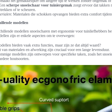
t maakt het gemakkelijker om langere tijd te werken zonder ongemak of 
 Een
scherpe snoeischaar voor tuiniergemak
zorgt ervoor dat takken 
 trekken of te scheuren.
erialen
: Materialen die schokken opvangen bieden extra comfort tijden
hillende modellen
chillende modellen snoeischaren met ergonomie voor tuinliefhebbers bes
ellen zijn er enkele aspecten om te overwegen:
dellen bieden vaak extra functies, maar zijn ze dat altijd waard?
t van materialen en afwerking zijn cruciaal voor een lange levensduur.
ommige modellen zijn ontworpen voor specifieke taken, zoals het snoei
ardere houtsoorten.