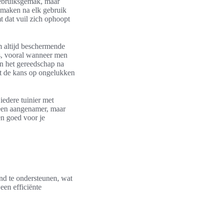
gebruiksgemak, maar
onmaken na elk gebruik
t dat vuil zich ophoopt
om altijd beschermende
s, vooral wanneer men
an het gereedschap na
rt de kans op ongelukken
iedere tuinier met
leen aangenamer, maar
 en goed voor je
nd te ondersteunen, wat
een efficiënte