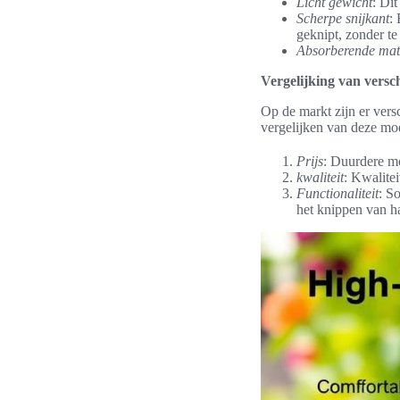
Licht gewicht
: Di
Scherpe snijkant
:
geknipt, zonder te
Absorberende mat
Vergelijking van versc
Op de markt zijn er vers
vergelijken van deze mod
Prijs
: Duurdere mo
kwaliteit
: Kwalitei
Functionaliteit
: S
het knippen van h