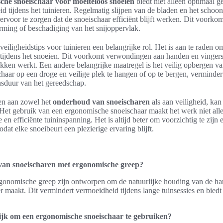
che snoeischaar voor moeiteloos snoeien
biedt niet alleen optimaal 
id tijdens het tuinieren. Regelmatig slijpen van de bladen en het scho
ervoor te zorgen dat de snoeischaar efficiënt blijft werken. Dit voorkom
orming of beschadiging van het snijoppervlak.
eiligheidstips voor tuinieren een belangrijke rol. Het is aan te raden 
tijdens het snoeien. Dit voorkomt verwondingen aan handen en vinger
takken werkt. Een andere belangrijke maatregel is het veilig opbergen v
haar op een droge en veilige plek te hangen of op te bergen, verminde
nsduur van het gereedschap.
en aan zowel het
onderhoud van snoeischaren
als aan veiligheid, kan 
 Het gebruik van een ergonomische snoeischaar maakt het werk niet al
 en efficiënte tuininspanning. Het is altijd beter om voorzichtig te zijn
dat elke snoeibeurt een plezierige ervaring blijft.
 van snoeischaren met ergonomische greep?
gonomische greep zijn ontworpen om de natuurlijke houding van de ha
r maakt. Dit vermindert vermoeidheid tijdens lange tuinsessies en biedt 
ijk om een ergonomische snoeischaar te gebruiken?