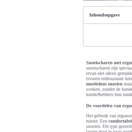
Inhoudsopgave
Snoeischaren met ergo
snoeischaren zijn speci
ervan niet alleen gemakk
ervaren enthousiaste tui
moeiteloos snoeien
maak
werken, zonder de handen
tuinliefhebbers hun tuink
De voordelen van ergo
Het gebruik van ergonomi
tuinier. Een
comfortabel
snoeien. Dit type geree
langer door te gaan zon