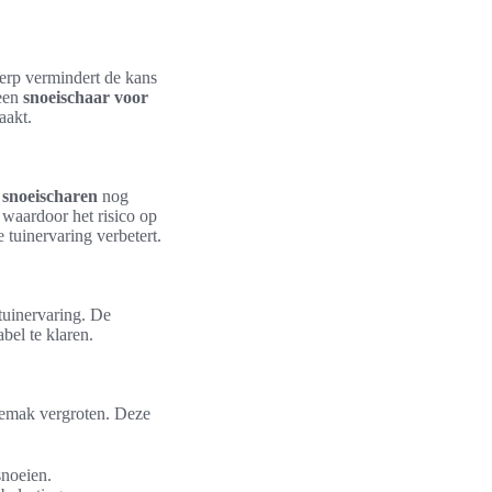
werp vermindert de kans
 een
snoeischaar voor
aakt.
 snoeischaren
nog
 waardoor het risico op
 tuinervaring verbetert.
 tuinervaring. De
bel te klaren.
gemak vergroten. Deze
snoeien.