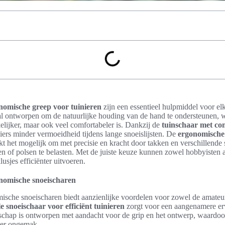
nomische greep voor tuinieren
zijn een essentieel hulpmiddel voor elk
aal ontworpen om de natuurlijke houding van de hand te ondersteunen, 
elijker, maar ook veel comfortabeler is. Dankzij de
tuinschaar met co
niers minder vermoeidheid tijdens lange snoeislijsten. De
ergonomische
t het mogelijk om met precisie en kracht door takken en verschillende 
 of polsen te belasten. Met de juiste keuze kunnen zowel hobbyisten a
lusjes efficiënter uitvoeren.
nomische snoeischaren
sche snoeischaren biedt aanzienlijke voordelen voor zowel de amateur
e snoeischaar voor efficiënt tuinieren
zorgt voor een aangenamere erv
dschap is ontworpen met aandacht voor de grip en het ontwerp, waardoo
der ongemak.