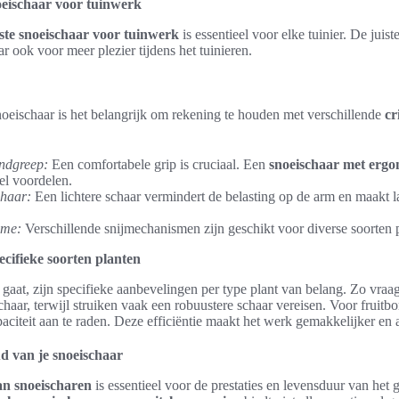
noeischaar voor tuinwerk
ste snoeischaar voor tuinwerk
is essentieel voor elke tuinier. De juist
r ook voor meer plezier tijdens het tuinieren.
noeischaar is het belangrijk om rekening te houden met verschillende
cr
ndgreep:
Een comfortabele grip is cruciaal. Een
snoeischaar met ergo
el voordelen.
chaar:
Een lichtere schaar vermindert de belasting op de arm en maakt 
sme:
Verschillende snijmechanismen zijn geschikt voor diverse soorten 
cifieke soorten planten
aat, zijn specifieke aanbevelingen per type plant van belang. Zo vraag
haar, terwijl struiken vaak een robuustere schaar vereisen. Voor fruitb
paciteit aan te raden. Deze efficiëntie maakt het werk gemakkelijker en
d van je snoeischaar
n snoeischaren
is essentieel voor de prestaties en levensduur van het