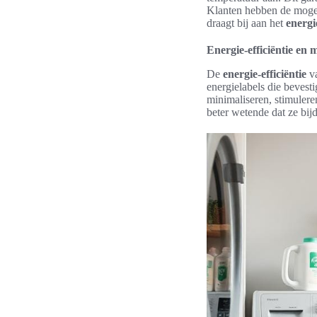
Klanten hebben de mogeli
draagt bij aan het
energi
Energie-efficiëntie en 
De
energie-efficiëntie
va
energielabels die bevesti
minimaliseren, stimuler
beter wetende dat ze bij