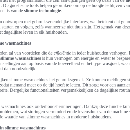
erust met programmatuur die zelf aanwijzingen geeft op basis van de
la
 Diagnostische tools helpen gebruikers om op de hoogte te blijven van
eel is van de
slimme technologie
.
 ontworpen met gebruiksvriendelijke interfaces, wat betekent dat geb
tarten en volgen, zelfs wanneer ze niet thuis zijn. Het gemak van dez
et dagelijkse leven in elk huishouden.
mme wasmachines
den tal van voordelen die de
efficiëntie
in ieder huishouden verhogen. 
 slimme wasmachines
is hun vermogen om energie en water te bespar
nstellingen aan op basis van de hoeveelheid en het type wasgoed, waar
t dan noodzakelijk.
jken slimme wasmachines het gebruiksgemak. Ze kunnen meldingen s
zodat niemand meer op de tijd hoeft te letten. Dit zorgt voor een aanzie
eite. Dergelijke functionaliteiten vergemakkelijken de dagelijkse routin
e wasmachines ook onderhoudsherinneringen. Dankzij deze functie kunn
problemen, wat storingen vermindert en de levensduur van de machine 
 de waarde van slimme wasmachines in moderne huishoudens.
 in slimme wasmachines