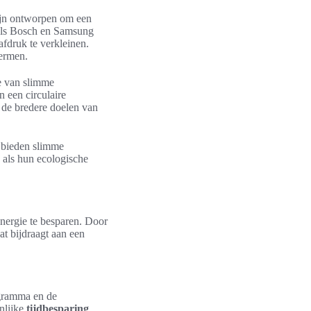
ijn ontworpen om een
als Bosch en Samsung
fdruk te verkleinen.
hermen.
ie van slimme
 een circulaire
n de bredere doelen van
 bieden slimme
 als hun ecologische
nergie te besparen. Door
t bijdraagt aan een
gramma en de
enlijke
tijdbesparing
.