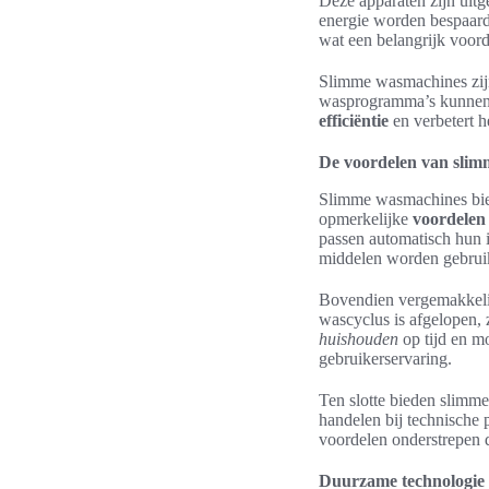
Deze apparaten zijn uitg
energie worden bespaard.
wat een belangrijk voord
Slimme wasmachines zijn
wasprogramma’s kunnen s
efficiëntie
en verbetert h
De voordelen van sli
Slimme wasmachines bie
opmerkelijke
voordelen
passen automatisch hun i
middelen worden gebruik
Bovendien vergemakkeli
wascyclus is afgelopen, 
huishouden
op tijd en mo
gebruikerservaring.
Ten slotte bieden slimm
handelen bij technische 
voordelen onderstrepen
Duurzame technologie