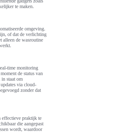
hillende gadgets zoals
elijker te maken.
utomatiseerde omgeving.
n, of dat de verlichting
et alleen de wasroutine
werkt.
real-time monitoring
 moment de status van
 in staat om
 updates via cloud-
oegevoegd zonder dat
effectieve praktijk te
hikbaar die aangepast
assen wordt, waardoor