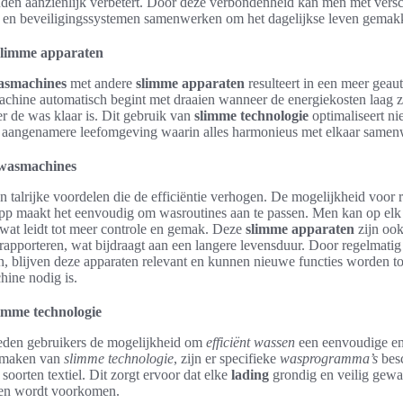
den aanzienlijk verbetert. Door deze verbondenheid kan men met versc
ng en beveiligingssystemen samenwerken om het dagelijkse leven gemakk
 slimme apparaten
asmachines
met andere
slimme apparaten
resulteert in een meer gea
achine automatisch begint met draaien wanneer de energiekosten laag zij
r de was klaar is. Dit gebruik van
slimme technologie
optimaliseert ni
 aangenamere leefomgeving waarin alles harmonieus met elkaar samen
 wasmachines
n talrijke voordelen die de efficiëntie verhogen. De mogelijkheid voor 
pp maakt het eenvoudig om wasroutines aan te passen. Men kan op elk
wat leidt tot meer controle en gemak. Deze
slimme apparaten
zijn ook
apporteren, wat bijdraagt aan een langere levensduur. Door regelmatig
, blijven deze apparaten relevant en kunnen nieuwe functies worden t
hine nodig is.
limme technologie
den gebruikers de mogelijkheid om
efficiënt wassen
een eenvoudige en 
e maken van
slimme technologie
, zijn er specifieke
wasprogramma’s
besc
 soorten textiel. Dit zorgt ervoor dat elke
lading
grondig en veilig gew
ffen wordt voorkomen.