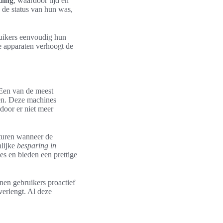
ding
, waardoor tijd en
 de status van hun was,
ruikers eenvoudig hun
e apparaten verhoogt de
Een van de meest
en. Deze machines
door er niet meer
turen wanneer de
nlijke
besparing in
es en bieden een prettige
en gebruikers proactief
verlengt. Al deze