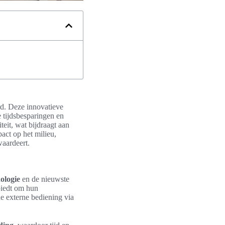
d. Deze innovatieve
 tijdsbesparingen en
iteit, wat bijdraagt aan
act op het milieu,
aardeert.
ologie
en de nieuwste
biedt om hun
e externe bediening via