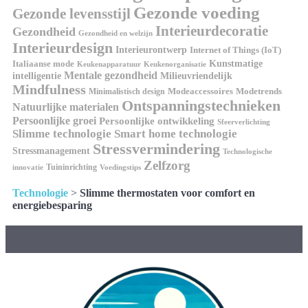
Gezonde voeding
Gezonde levensstijl
Interieurdecoratie
Gezondheid
Gezondheid en welzijn
Interieurdesign
Interieurontwerp
Internet of Things (IoT)
Italiaanse mode
Kunstmatige
Keukenapparatuur
Keukenorganisatie
Mentale gezondheid
intelligentie
Milieuvriendelijk
Mindfulness
Modeaccessoires
Modetrends
Minimalistisch design
Ontspanningstechnieken
Natuurlijke materialen
Persoonlijke groei
Persoonlijke ontwikkeling
Sfeerverlichting
Slimme technologie
Smart home technologie
Stressvermindering
Stressmanagement
Technologische
Zelfzorg
Tuininrichting
innovatie
Voedingstips
Technologie
>
Slimme thermostaten voor comfort en
energiebesparing