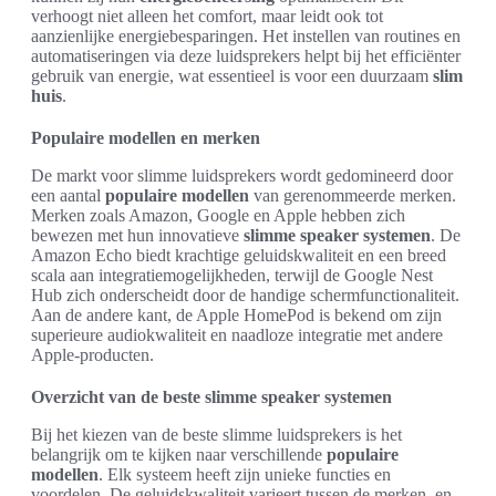
verhoogt niet alleen het comfort, maar leidt ook tot
aanzienlijke energiebesparingen. Het instellen van routines en
automatiseringen via deze luidsprekers helpt bij het efficiënter
gebruik van energie, wat essentieel is voor een duurzaam
slim
huis
.
Populaire modellen en merken
De markt voor slimme luidsprekers wordt gedomineerd door
een aantal
populaire modellen
van gerenommeerde merken.
Merken zoals Amazon, Google en Apple hebben zich
bewezen met hun innovatieve
slimme speaker systemen
. De
Amazon Echo biedt krachtige geluidskwaliteit en een breed
scala aan integratiemogelijkheden, terwijl de Google Nest
Hub zich onderscheidt door de handige schermfunctionaliteit.
Aan de andere kant, de Apple HomePod is bekend om zijn
superieure audiokwaliteit en naadloze integratie met andere
Apple-producten.
Overzicht van de beste slimme speaker systemen
Bij het kiezen van de beste slimme luidsprekers is het
belangrijk om te kijken naar verschillende
populaire
modellen
. Elk systeem heeft zijn unieke functies en
voordelen. De geluidskwaliteit varieert tussen de merken, en