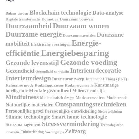
Blockchain technologie
Data-analyse
Balans vinden
Digitale transformatie
Domótica
Duurzaam bouwen
Duurzaam wonen
Duurzaamheid
Duurzame energie
Duurzame
Duurzame materialen
Energie-
mobiliteit
Elektrische voertuigen
Energiebesparing
efficiëntie
Gezonde voeding
Gezonde levensstijl
Interieurdecoratie
Gezondheid
Gezondheid en welzijn
Interieurdesign
Interieurontwerp
Internet of Things (IoT)
Italiaanse mode
Kunstmatige
Keukenapparatuur
Keukenorganisatie
Mentale gezondheid
intelligentie
Milieuvriendelijk
Mindfulness
Modeaccessoires
Modetrends
Minimalistisch design
Ontspanningstechnieken
Natuurlijke materialen
Persoonlijke groei
Persoonlijke ontwikkeling
Sfeerverlichting
Slimme technologie
Smart home technologie
Stressvermindering
Stressmanagement
Technologische
Zelfzorg
Tuininrichting
innovatie
Voedingstips