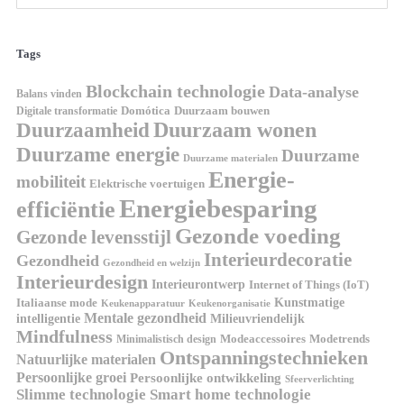
Tags
Blockchain technologie
Data-analyse
Balans vinden
Digitale transformatie
Domótica
Duurzaam bouwen
Duurzaam wonen
Duurzaamheid
Duurzame energie
Duurzame
Duurzame materialen
Energie-
mobiliteit
Elektrische voertuigen
Energiebesparing
efficiëntie
Gezonde voeding
Gezonde levensstijl
Interieurdecoratie
Gezondheid
Gezondheid en welzijn
Interieurdesign
Interieurontwerp
Internet of Things (IoT)
Italiaanse mode
Kunstmatige
Keukenapparatuur
Keukenorganisatie
Mentale gezondheid
intelligentie
Milieuvriendelijk
Mindfulness
Modeaccessoires
Modetrends
Minimalistisch design
Ontspanningstechnieken
Natuurlijke materialen
Persoonlijke groei
Persoonlijke ontwikkeling
Sfeerverlichting
Slimme technologie
Smart home technologie