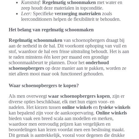
Kunststof:
Regelmatig schoonmaken
met water en
zeep houdt deze materialen in topconditie.
Leer:
Specifieke
verzorging materialen
zoals
leerconditioners helpen de flexibiliteit te behouden.
Het belang van regelmatig schoonmaken
Regelmatig schoonmaken
van schoenopbergers draagt bij
aan de netheid in de hal. Dit voorkomt ophoping van vuil en
stof, waardoor de hal een frisse uitstraling behoudt. Het is aan
te raden minstens één keer per maand een grondige
schoonmaakbeurt te plannen. Door het
onderhoud
schoenopbergers
op deze manier aan te pakken, worden ze
niet alleen mooi maar ook functioneel gehouden.
Waar schoenopbergers te kopen?
Als men overweegt
waar schoenopbergers kopen
, zijn er
diverse opties beschikbaar, elk met hun eigen voor- en
nadelen. Het kiezen tussen
online winkels
en
fysieke winkels
kan bepalend zijn voor de aankoopervaring.
Online winkels
bieden vaak een breed scala aan modellen en merken,
waardoor men eenvoudig prijzen kan vergelijken en
beoordelingen kan lezen voordat men een beslissing maakt.
Dit gemak is aantrekkelijk, vooral voor degenen die drukke