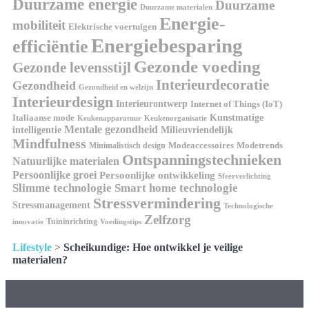
Duurzame energie
Duurzame
Duurzame materialen
Energie-
mobiliteit
Elektrische voertuigen
Energiebesparing
efficiëntie
Gezonde voeding
Gezonde levensstijl
Interieurdecoratie
Gezondheid
Gezondheid en welzijn
Interieurdesign
Interieurontwerp
Internet of Things (IoT)
Italiaanse mode
Kunstmatige
Keukenapparatuur
Keukenorganisatie
Mentale gezondheid
intelligentie
Milieuvriendelijk
Mindfulness
Modeaccessoires
Modetrends
Minimalistisch design
Ontspanningstechnieken
Natuurlijke materialen
Persoonlijke groei
Persoonlijke ontwikkeling
Sfeerverlichting
Slimme technologie
Smart home technologie
Stressvermindering
Stressmanagement
Technologische
Zelfzorg
Tuininrichting
innovatie
Voedingstips
Lifestyle
>
Scheikundige: Hoe ontwikkel je veilige
materialen?