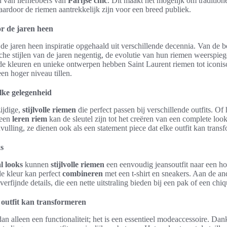
 van liefhebbers van
Parijse chic
. Dit maakt het mogelijk om traditio
aardoor de riemen aantrekkelijk zijn voor een breed publiek.
oor de jaren heen
 de jaren heen inspiratie opgehaald uit verschillende decennia. Van de b
sche stijlen van de jaren negentig, de evolutie van hun riemen weerspiege
de kleuren en unieke ontwerpen hebben Saint Laurent riemen tot iconis
en hoger niveau tillen.
elke gelegenheid
zijdige,
stijlvolle riemen
die perfect passen bij verschillende outfits. O
 een
leren riem
kan de sleutel zijn tot het creëren van een complete look
vulling, ze dienen ook als een statement piece dat elke outfit kan trans
ks
l looks
kunnen
stijlvolle riemen
een eenvoudig jeansoutfit naar een ho
le kleur kan perfect
combineren
met een t-shirt en sneakers. Aan de an
erfijnde details, die een nette uitstraling bieden bij een pak of een chiq
 outfit kan transformeren
an alleen een functionaliteit; het is een essentieel modeaccessoire. Dan