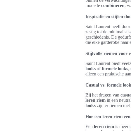
binnen de verwachtingen
mode te
combineren
, w
Inspiratie en stijlen d
Saint Laurent heeft door
zestig tot de minimalisti
geschiedenis. De gedurf
die elke garderobe naar e
Stijlvolle riemen voor 
Saint Laurent biedt veel
looks
of
formele looks
,
alleen een praktische aan
Casual vs. formele loo
Bij het dragen van
casua
leren riem
in een neutra
looks
zijn er riemen met v
Hoe een leren riem een
Een
leren riem
is meer d