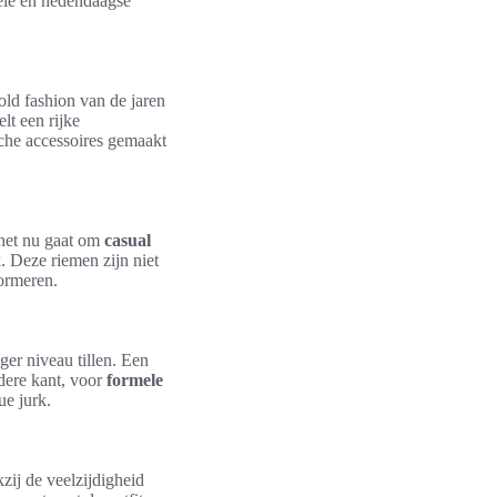
nele en hedendaagse
old fashion van de jaren
lt een rijke
che accessoires gemaakt
f het nu gaat om
casual
. Deze riemen zijn niet
formeren.
ger niveau tillen. Een
dere kant, voor
formele
ue jurk.
kzij de veelzijdigheid