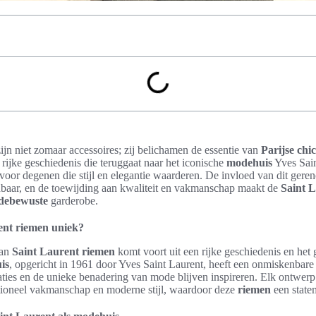
ijn niet zomaar accessoires; zij belichamen de essentie van
Parijse chic
 rijke geschiedenis die teruggaat naar het iconische
modehuis
Yves Sain
oor degenen die stijl en elegantie waarderen. De invloed van dit ge
aar, en de toewijding aan kwaliteit en vakmanschap maakt de
Saint 
debewuste
garderobe.
ent riemen uniek?
van
Saint Laurent riemen
komt voort uit een rijke geschiedenis en het
is
, opgericht in 1961 door Yves Saint Laurent, heeft een onmiskenbare
ties en de unieke benadering van mode blijven inspireren. Elk ontwerp
tioneel vakmanschap en moderne stijl, waardoor deze
riemen
een state