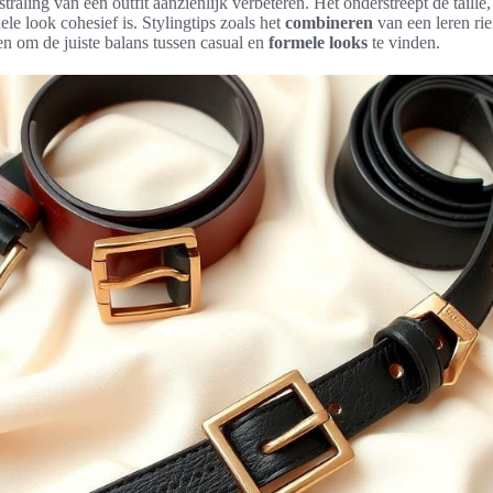
straling van een outfit aanzienlijk verbeteren. Het onderstreept de taille,
ele look cohesief is. Stylingtips zoals het
combineren
van een leren ri
n om de juiste balans tussen casual en
formele looks
te vinden.