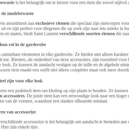
ewuste
is het belangrijk om te kiezen voor een riem die zowel stijlvol al
r de modebewuste
een assortiment aan
exclusieve riemen
die speciaal zijn ontworpen voo
 uit en zijn perfect voor diegenen die op zoek zijn naar iets unieks in 
len en maten, biedt Saint Laurent
verschillende soorten riemen
die naad
 hun rol in de garderobe
n onmisbare elementen in elke garderobe. Ze bieden niet alleen karakter 
t toe. Riemen, als onderdeel van deze accessoires, zijn essentieel voor
e look. Ze kunnen de aandacht vestigen op de taille en de algehele uitstr
kozen riem maakt een outfit niet alleen completer maar ook meer doord
el zijn voor elke look
een een praktisch item om kleding op zijn plaats te houden. Ze kunnen 
n accessoires
. De juiste riem kan een eenvoudige look naar een hoger 
ëren van de vormen, waardoor een slanker silhouette ontstaat.
en van accessorize
erschillende accessorize is het belangrijk om aandacht te besteden aan
Hier zijn enkele tips: