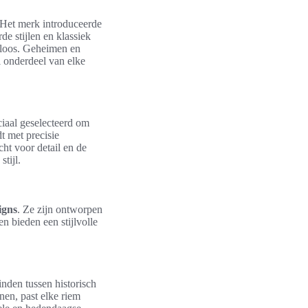
 Het merk introduceerde
e stijlen en klassiek
jdloos. Geheimen en
el onderdeel van elke
ciaal geselecteerd om
t met precisie
cht voor detail en de
tijl.
igns
. Ze zijn ontworpen
en bieden een stijlvolle
nden tussen historisch
nen, past elke riem