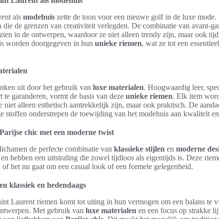
int Laurent als modehuis
rent als
modehuis
zette de toon voor een nieuwe golf in de luxe mode.
 die de grenzen van creativiteit verlegden. De combinatie van avant-gard
zien in de ontwerpen, waardoor ze niet alleen trendy zijn, maar ook ti
uis worden doorgegeven in hun
unieke riemen
, wat ze tot een essentie
terialen
nken uit door het gebruik van
luxe materialen
. Hoogwaardig leer, spe
 te garanderen, vormt de basis van deze
unieke riemen
. Elk item word
niet alleen esthetisch aantrekkelijk zijn, maar ook praktisch. De aanda
stoffen onderstrepen de toewijding van het modehuis aan kwaliteit en s
Parijse chic met een moderne twist
lichamen de perfecte combinatie van
klassieke stijlen
en
moderne des
en hebben een uitstraling die zowel tijdloos als eigentijds is. Deze riem
t, of het nu gaat om een casual look of een formele gelegenheid.
sen klassiek en hedendaags
int Laurent riemen komt tot uiting in hun vermogen om een balans te vi
ontwerpen. Met gebruik van
luxe materialen
en een focus op strakke lij