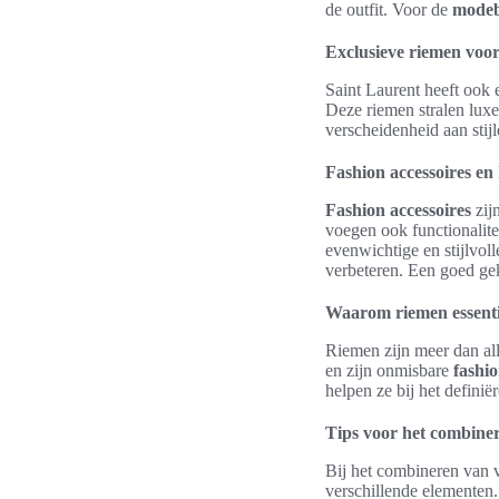
de outfit. Voor de
modeb
Exclusieve riemen voo
Saint Laurent heeft ook 
Deze riemen stralen luxe
verscheidenheid aan stij
Fashion accessoires en
Fashion accessoires
zij
voegen ook functionalitei
evenwichtige en stijlvoll
verbeteren. Een goed ge
Waarom riemen essentie
Riemen zijn meer dan all
en zijn onmisbare
fashio
helpen ze bij het defini
Tips voor het combiner
Bij het combineren van v
verschillende elementen. 