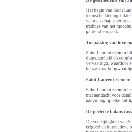
De geschiedenis van Sa
Het begin van Saint Lau
iconische kledingstukken
vakmanschap is terug te 
tradities van het modeh
garderobe maakt.
Toepassing van luxe ma
Saint Laurent
riemen
bli
duurzaamheid en comfort
vervaardigd, waardoor ze 
keuze voor hoogwaardige 
Saint Laurent riemen: 
Saint Laurent
riemen
be
met aandacht voor detail 
aanvulling op elke outfi
De perfecte balans tus
De veelzijdigheid van Sa
erfgoed en innovatieve 