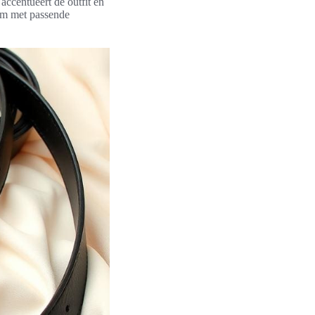
 accentueert de outfit en
em met passende