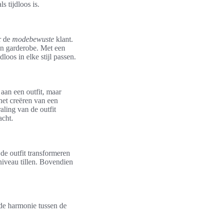
s tijdloos is.
r de
modebewuste
klant.
hun garderobe. Met een
loos in elke stijl passen.
aan een outfit, maar
 het creëren van een
aling van de outfit
acht.
de outfit transformeren
niveau tillen. Bovendien
 de harmonie tussen de