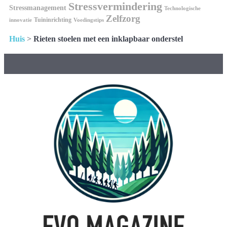
Stressvermindering
Stressmanagement
Technologische
Zelfzorg
Tuininrichting
innovatie
Voedingstips
Huis
>
Rieten stoelen met een inklapbaar onderstel