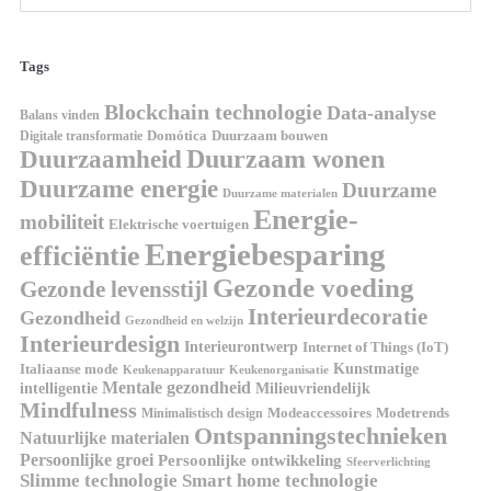
Tags
Blockchain technologie
Data-analyse
Balans vinden
Digitale transformatie
Domótica
Duurzaam bouwen
Duurzaam wonen
Duurzaamheid
Duurzame energie
Duurzame
Duurzame materialen
Energie-
mobiliteit
Elektrische voertuigen
Energiebesparing
efficiëntie
Gezonde voeding
Gezonde levensstijl
Interieurdecoratie
Gezondheid
Gezondheid en welzijn
Interieurdesign
Interieurontwerp
Internet of Things (IoT)
Italiaanse mode
Kunstmatige
Keukenapparatuur
Keukenorganisatie
Mentale gezondheid
intelligentie
Milieuvriendelijk
Mindfulness
Modeaccessoires
Modetrends
Minimalistisch design
Ontspanningstechnieken
Natuurlijke materialen
Persoonlijke groei
Persoonlijke ontwikkeling
Sfeerverlichting
Slimme technologie
Smart home technologie