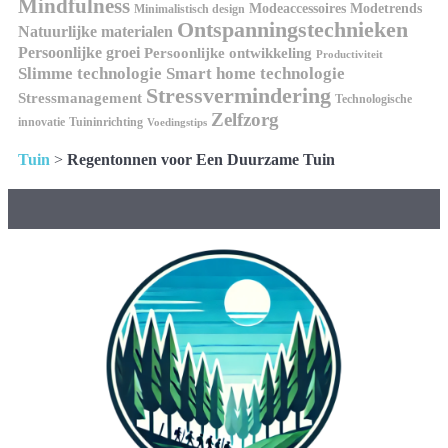
Mindfulness
Modeaccessoires
Modetrends
Minimalistisch design
Ontspanningstechnieken
Natuurlijke materialen
Persoonlijke groei
Persoonlijke ontwikkeling
Productiviteit
Slimme technologie
Smart home technologie
Stressvermindering
Stressmanagement
Technologische
Zelfzorg
innovatie
Tuininrichting
Voedingstips
Tuin
>
Regentonnen voor Een Duurzame Tuin