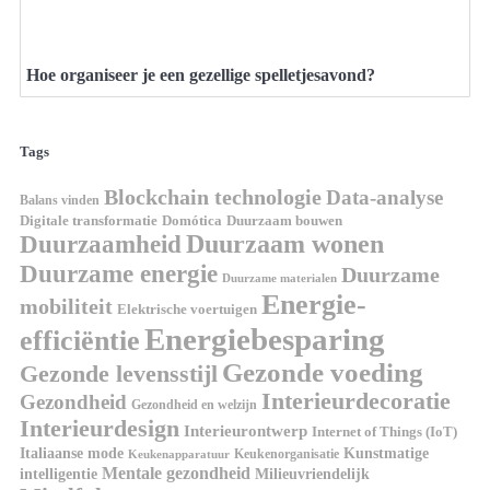
Hoe organiseer je een gezellige spelletjesavond?
Tags
Blockchain technologie
Data-analyse
Balans vinden
Domótica
Duurzaam bouwen
Digitale transformatie
Duurzaamheid
Duurzaam wonen
Duurzame energie
Duurzame
Duurzame materialen
Energie-
mobiliteit
Elektrische voertuigen
Energiebesparing
efficiëntie
Gezonde voeding
Gezonde levensstijl
Interieurdecoratie
Gezondheid
Gezondheid en welzijn
Interieurdesign
Interieurontwerp
Internet of Things (IoT)
Kunstmatige
Italiaanse mode
Keukenorganisatie
Keukenapparatuur
Mentale gezondheid
intelligentie
Milieuvriendelijk