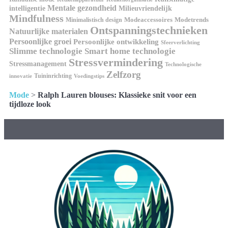
Mentale gezondheid
intelligentie
Milieuvriendelijk
Mindfulness
Modeaccessoires
Modetrends
Minimalistisch design
Ontspanningstechnieken
Natuurlijke materialen
Persoonlijke groei
Persoonlijke ontwikkeling
Sfeerverlichting
Slimme technologie
Smart home technologie
Stressvermindering
Stressmanagement
Technologische
Zelfzorg
Tuininrichting
innovatie
Voedingstips
Mode
>
Ralph Lauren blouses: Klassieke snit voor een
tijdloze look