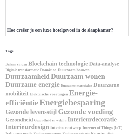
Hoe creëer je een luxe hotelgevoel in de slaapkamer?
Tags
Blockchain technologie
Data-analyse
Balans vinden
Digitale transformatie
Domótica
Duurzaam bouwen
Duurzaam wonen
Duurzaamheid
Duurzame energie
Duurzame
Duurzame materialen
Energie-
mobiliteit
Elektrische voertuigen
Energiebesparing
efficiëntie
Gezonde voeding
Gezonde levensstijl
Interieurdecoratie
Gezondheid
Gezondheid en welzijn
Interieurdesign
Interieurontwerp
Internet of Things (IoT)
Italiaanse mode
Kunstmatige
Keukenapparatuur
Keukenorganisatie