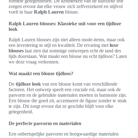
formele gelegenheden. De kenmerken van de
klassieke snit
zorgen ervoor dat elke vrouw zich zelfverzekerd en stijlvol
voelt in haar
Ralph Lauren
blouse.
Ralph Lauren blouses: Klassieke snit voor een tijdloze
look
Ralph Lauren blouses zijn niet alleen mode-items, maar ook
een investering in stijl en kwaliteit. De ervaring met
luxe
blouses
laat zien dat sommige ontwerpen echt de tand des
tijds doorstaan. Wat maakt een blouse nu echt tijdloos? Laten
we deze vraag verkennen.
Wat maakt een blouse tijdloos?
De
tijdloze look
van een blouse komt van verschillende
factoren. Het ontwerp speelt een cruciale rol, maar ook de
pasvorm en de gebruikte materialen moeten in harmonie zijn.
Een blouse die goed zit, accentueert de figuur zonder te strak
te zijn. Dit zorgt ervoor dat ze geschikt blijft voor elke
gelegenheid.
De perfecte pasvorm en materialen
Een onberispelijke pasvorm en hoogwaardige materialen