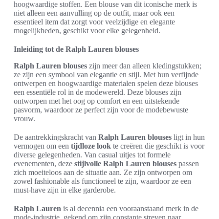
hoogwaardige stoffen. Een blouse van dit iconische merk is
niet alleen een aanvulling op de outfit, maar ook een
essentieel item dat zorgt voor veelzijdige en elegante
mogelijkheden, geschikt voor elke gelegenheid.
Inleiding tot de Ralph Lauren blouses
Ralph Lauren blouses
zijn meer dan alleen kledingstukken;
ze zijn een symbool van elegantie en stijl. Met hun verfijnde
ontwerpen en hoogwaardige materialen spelen deze blouses
een essentiële rol in de modewereld. Deze blouses zijn
ontworpen met het oog op comfort en een uitstekende
pasvorm, waardoor ze perfect zijn voor de modebewuste
vrouw.
De aantrekkingskracht van
Ralph Lauren blouses
ligt in hun
vermogen om een
tijdloze look
te creëren die geschikt is voor
diverse gelegenheden. Van casual uitjes tot formele
evenementen, deze
stijlvolle Ralph Lauren blouses
passen
zich moeiteloos aan de situatie aan. Ze zijn ontworpen om
zowel fashionable als functioneel te zijn, waardoor ze een
must-have zijn in elke garderobe.
Ralph Lauren
is al decennia een vooraanstaand merk in de
mode-industrie, gekend om zijn constante streven naar