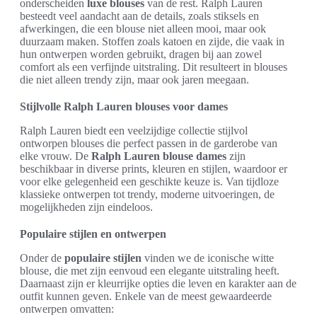
onderscheiden
luxe blouses
van de rest. Ralph Lauren
besteedt veel aandacht aan de details, zoals stiksels en
afwerkingen, die een blouse niet alleen mooi, maar ook
duurzaam maken. Stoffen zoals katoen en zijde, die vaak in
hun ontwerpen worden gebruikt, dragen bij aan zowel
comfort als een verfijnde uitstraling. Dit resulteert in blouses
die niet alleen trendy zijn, maar ook jaren meegaan.
Stijlvolle Ralph Lauren blouses voor dames
Ralph Lauren biedt een veelzijdige collectie stijlvol
ontworpen blouses die perfect passen in de garderobe van
elke vrouw. De
Ralph Lauren blouse dames
zijn
beschikbaar in diverse prints, kleuren en stijlen, waardoor er
voor elke gelegenheid een geschikte keuze is. Van tijdloze
klassieke ontwerpen tot trendy, moderne uitvoeringen, de
mogelijkheden zijn eindeloos.
Populaire stijlen en ontwerpen
Onder de
populaire stijlen
vinden we de iconische witte
blouse, die met zijn eenvoud een elegante uitstraling heeft.
Daarnaast zijn er kleurrijke opties die leven en karakter aan de
outfit kunnen geven. Enkele van de meest gewaardeerde
ontwerpen omvatten: