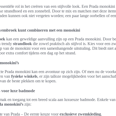
ssentiële rol in het creëren van een stijlvolle look. Een Prada monoki
ke strandhoed en een zonnebril. Door te mix en matchen met deze items 
eraden kunnen ook niet vergeten worden; een paar lange oorbellen of e
zwembroek kunt combineren met een monokini
oek
kan een geweldige aanvulling zijn op een Prada monokini. Door be
en trendy
strandlook
die zowel praktisch als stijlvol is. Kies voor een z
p van de monokini voor een samenhangende uitstraling. Dit biedt niet al
oor extra comfort tijdens een dag op het strand.
monokini’s
cte Prada monokini kan een avontuur op zich zijn. Of men nu de voorke
nen van
fysieke winkels
, er zijn talloze mogelijkheden voor het aansch
 van de beste plekken om te kopen.
ls voor luxe badmode
mak en toegang tot een breed scala aan luxueuze badmode. Enkele va
a monokini’s
zijn:
ite van Prada – De eerste keuze voor
exclusieve zwemkleding
.