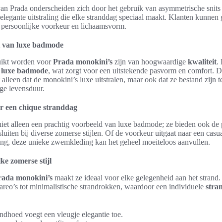
an Prada onderscheiden zich door het gebruik van asymmetrische snits 
n elegante uitstraling die elke stranddag speciaal maakt. Klanten kunnen
un persoonlijke voorkeur en lichaamsvorm.
it van luxe badmode
uikt worden voor
Prada monokini’s
zijn van hoogwaardige
kwaliteit
.
e
luxe badmode
, wat zorgt voor een uitstekende pasvorm en comfort. 
 alleen dat de monokini’s luxe uitstralen, maar ook dat ze bestand zijn
ige levensduur.
r een chique stranddag
niet alleen een prachtig voorbeeld van luxe badmode; ze bieden ook de 
luiten bij diverse zomerse stijlen. Of de voorkeur uitgaat naar een cas
aling, deze unieke zwemkleding kan het geheel moeiteloos aanvullen.
lke zomerse stijl
rada monokini’s
maakt ze ideaal voor elke gelegenheid aan het strand
areo’s tot minimalistische strandrokken, waardoor een individuele
stra
ndhoed voegt een vleugje elegantie toe.