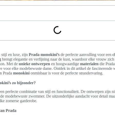
tijl en luxe, zijn
Prada monokini’s
de perfecte aanvulling voor een
c
g
brengt elegantie en verfijning naar de kust, waardoor elke vrouw zich
 zon. Met de
unieke ontwerpen
en hoogwaardige
materialen
die Prada 
e voor elke modebewuste dame. Ontdek in dit artikel de fascinerende
n Prada
monokini
onmisbaar is voor de perfecte strandervaring.
ini’s zo bijzonder?
een perfecte combinatie van stijl en functionaliteit. De ontwerpen zijn ni
 de modebewuste zwemmer. De uitzonderlijke aandacht voor detail ma
elke zomerse garderobe.
van Prada