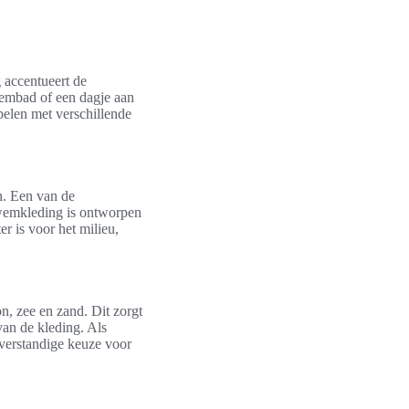
 accentueert de
wembad of een dagje aan
pelen met verschillende
n. Een van de
wemkleding is ontworpen
ter is voor het milieu,
n, zee en zand. Dit zorgt
an de kleding. Als
 verstandige keuze voor