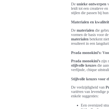
De
unieke ontwerpen
v
leidt tot een creatieve e
stijlen die passen bij h
Materialen en kwalite
De
materialen
die gebr
vormen de basis voor d
materialen
betekent niet
resulteert in een langdur
Prada monokini’s: Voo
Prada monokini’s
zijn 
stijlvolle keuzes
die aans
verfijnde, chique uitstr
Stijlvolle keuzes voor e
De veelzijdigheid van
P
variëren van levendige p
enkele suggesties:
Een oversized stra