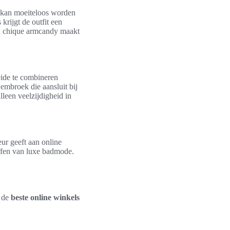
ni kan moeiteloos worden
krijgt de outfit een
en chique armcandy maakt
ide te combineren
wembroek die aansluit bij
leen veelzijdigheid in
ur geeft aan online
affen van luxe badmode.
n de
beste online winkels