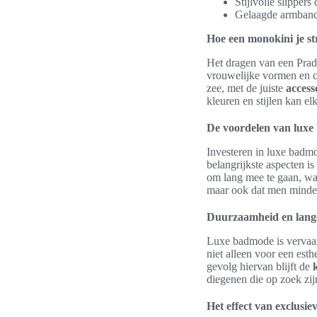
Stijlvolle slippers
Gelaagde armbande
Hoe een monokini je s
Het dragen van een Pra
vrouwelijke vormen en cr
zee, met de juiste
access
kleuren en stijlen kan e
De voordelen van lux
Investeren in luxe badmo
belangrijkste aspecten i
om lang mee te gaan, wat
maar ook dat men minde
Duurzaamheid en lang
Luxe badmode is vervaard
niet alleen voor een esth
gevolg hiervan blijft de
diegenen die op zoek zi
Het effect van exclusi