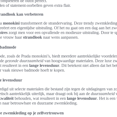
 completeren de outfit perfect.
n of statement-oorbellen geven extra flair.
trandlook kan verbeteren
da
monokini
transformeert de strandervaring. Deze trendy zwemkleding
eëert een eigentijdse uitstraling. Of het nu gaat om een dag aan het z
oires
zorgt men voor een opvallende en modieuze uitstraling. Door te s
lke vrouw haar
strandlook
naar wens aanpassen.
e badmode
de, zoals de Prada monokini’s, biedt meerdere aantrekkelijke voordele
s de
gezonde duurzaamheid
van hoogwaardige materialen. Deze luxe z
 resulteert in een
lange levensduur
. Dit betekent niet alleen dat het be
r vaak nieuwe badmode hoeft te kopen.
e levensduur
igd uit selecte materialen die bestand zijn tegen de uitdagingen van zo
etisch aantrekkelijk uiterlijk, maar draagt ook bij aan de
duurzaamheid
v
kwaliteit
behouden, wat resulteert in een
lange levensduur
. Het is een
jn naar betrouwbare en duurzame zwemkleding.
eve zwemkleding op je zelfvertrouwen