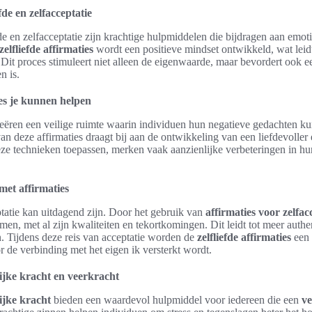
fde en zelfacceptatie
fde en zelfacceptatie zijn krachtige hulpmiddelen die bijdragen aan emot
zelfliefde affirmaties
wordt een positieve mindset ontwikkeld, wat leidt
d. Dit proces stimuleert niet alleen de eigenwaarde, maar bevordert ook 
n is.
ies je kunnen helpen
eëren een veilige ruimte waarin individuen hun negatieve gedachten k
van deze affirmaties draagt bij aan de ontwikkeling van een liefdevoller
ze technieken toepassen, merken vaak aanzienlijke verbeteringen in h
met affirmaties
tatie kan uitdagend zijn. Door het gebruik van
affirmaties voor zelfac
men, met al zijn kwaliteiten en tekortkomingen. Dit leidt tot meer authen
jn. Tijdens deze reis van acceptatie worden de
zelfliefde affirmaties
een 
r de verbinding met het eigen ik versterkt wordt.
lijke kracht en veerkracht
ijke kracht
bieden een waardevol hulpmiddel voor iedereen die een
ve