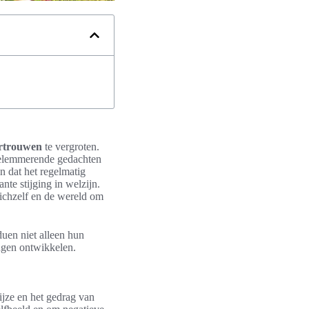
ertrouwen
te vergroten.
belemmerende gedachten
n dat het regelmatig
nte stijging in welzijn.
ichzelf en de wereld om
duen niet alleen hun
ngen ontwikkelen.
ijze en het gedrag van