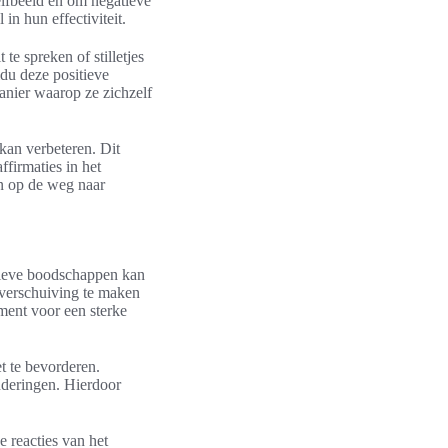
elfbeeld en om negatieve
in hun effectiviteit.
te spreken of stilletjes
idu deze positieve
manier waarop ze zichzelf
 kan verbeteren. Dit
firmaties in het
n op de weg naar
itieve boodschappen kan
 verschuiving te maken
ment voor een sterke
t te bevorderen.
nderingen. Hierdoor
 reacties van het