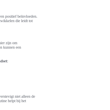
en positief beïnvloeden.
ikkelen die leidt tot
ier zijn om
 en kunnen een
ndset
:
rstevigt niet alleen de
ine helpt bij het