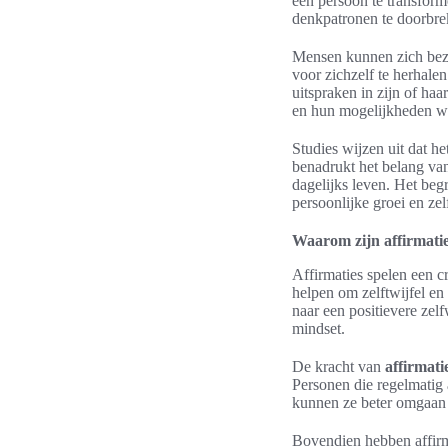
een persoon te transform
denkpatronen te doorbreke
Mensen kunnen zich be
voor zichzelf te herhale
uitspraken in zijn of haa
en hun mogelijkheden 
Studies wijzen uit dat he
benadrukt het belang van
dagelijks leven. Het beg
persoonlijke groei en ze
Waarom zijn affirmatie
Affirmaties spelen een 
helpen om zelftwijfel en
naar een positievere ze
mindset.
De kracht van
affirmati
Personen die regelmatig 
kunnen ze beter omgaan m
Bovendien hebben affirma