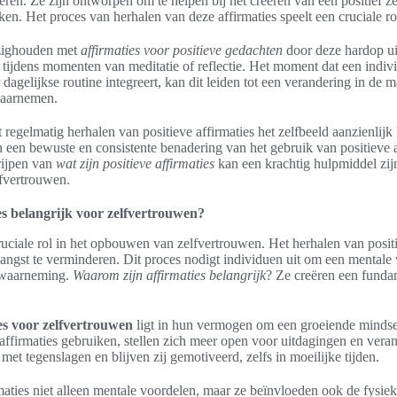
eren. Ze zijn ontworpen om te helpen bij het creëren van een positief z
n. Het proces van herhalen van deze affirmaties speelt een cruciale rol 
zighouden met
affirmaties voor positieve gedachten
door deze hardop uit 
n tijdens momenten van meditatie of reflectie. Het moment dat een indiv
r dagelijkse routine integreert, kan dit leiden tot een verandering in de 
waarnemen.
t regelmatig herhalen van positieve affirmaties het zelfbeeld aanzienlijk
 een bewuste en consistente benadering van het gebruik van positieve af
rijpen van
wat zijn positieve affirmaties
kan een krachtig hulpmiddel zij
lfvertrouwen.
s belangrijk voor zelfvertrouwen?
cruciale rol in het opbouwen van zelfvertrouwen. Het herhalen van pos
 angst te verminderen. Dit proces nodigt individuen uit om een mentale
lfwaarneming.
Waarom zijn affirmaties belangrijk
? Ze creëren een funda
es voor zelfvertrouwen
ligt in hun vermogen om een groeiende mindse
affirmaties gebruiken, stellen zich meer open voor uitdagingen en vera
et tegenslagen en blijven zij gemotiveerd, zelfs in moeilijke tijden.
ties niet alleen mentale voordelen, maar ze beïnvloeden ook de fysieke