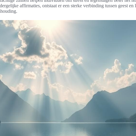
achtige zinnen helpen individuen om stress en tegenslagen beter het ho
ergelijke affirmaties, ontstaat er een sterke verbinding tussen geest en 
shouding.