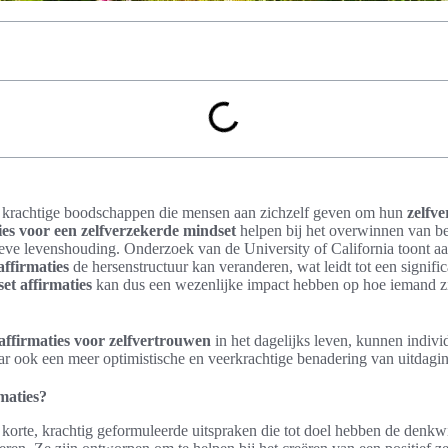
ijn krachtige boodschappen die mensen aan zichzelf geven om hun
zelfv
ties voor een zelfverzekerde mindset
helpen bij het overwinnen van 
eve levenshouding. Onderzoek van de University of California toont aa
affirmaties
de hersenstructuur kan veranderen, wat leidt tot een significa
et affirmaties
kan dus een wezenlijke impact hebben op hoe iemand z
affirmaties voor zelfvertrouwen
in het dagelijks leven, kunnen indivi
ar ook een meer optimistische en veerkrachtige benadering van uitdagi
rmaties?
jn korte, krachtig geformuleerde uitspraken die tot doel hebben de denkw