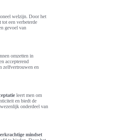
ioneel welzijn. Door het
 tot een verbeterde
een gevoel van
unnen omzetten in
 en accepterend
un zelfvertrouwen en
ceptatie
leert men om
ticiteit en biedt de
wezenlijk onderdeel van
erkrachtige mindset