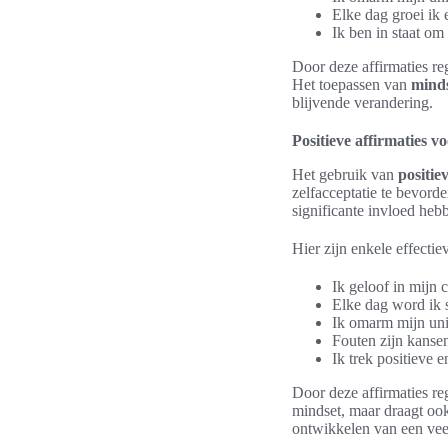
Elke dag groei ik e
Ik ben in staat om
Door deze affirmaties re
Het toepassen van
minds
blijvende verandering.
Positieve affirmaties v
Het gebruik van
positie
zelfacceptatie te bevord
significante invloed he
Hier zijn enkele effecti
Ik geloof in mijn 
Elke dag word ik s
Ik omarm mijn uni
Fouten zijn kansen
Ik trek positieve 
Door deze affirmaties re
mindset, maar draagt ook
ontwikkelen van een veer