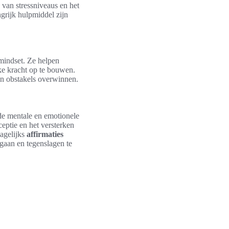
 van stressniveaus en het
ngrijk hulpmiddel zijn
mindset. Ze helpen
ke kracht op te bouwen.
en obstakels overwinnen.
de mentale en emotionele
ceptie en het versterken
dagelijks
affirmaties
 gaan en tegenslagen te