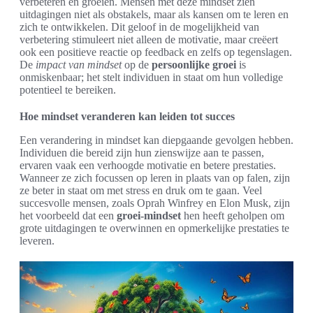
verbeteren en groeien. Mensen met deze mindset zien
uitdagingen niet als obstakels, maar als kansen om te leren en
zich te ontwikkelen. Dit geloof in de mogelijkheid van
verbetering stimuleert niet alleen de motivatie, maar creëert
ook een positieve reactie op feedback en zelfs op tegenslagen.
De
impact van mindset
op de
persoonlijke groei
is
onmiskenbaar; het stelt individuen in staat om hun volledige
potentieel te bereiken.
Hoe mindset veranderen kan leiden tot succes
Een verandering in mindset kan diepgaande gevolgen hebben.
Individuen die bereid zijn hun zienswijze aan te passen,
ervaren vaak een verhoogde motivatie en betere prestaties.
Wanneer ze zich focussen op leren in plaats van op falen, zijn
ze beter in staat om met stress en druk om te gaan. Veel
succesvolle mensen, zoals Oprah Winfrey en Elon Musk, zijn
het voorbeeld dat een
groei-mindset
hen heeft geholpen om
grote uitdagingen te overwinnen en opmerkelijke prestaties te
leveren.