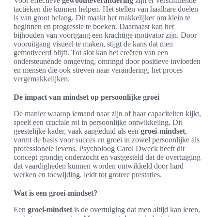
Voor effectieve
gewoonteverandering
zijn er verschillende
tactieken die kunnen helpen. Het stellen van haalbare doelen
is van groot belang. Dit maakt het makkelijker om klein te
beginnen en progressie te boeken. Daarnaast kan het
bijhouden van voortgang een krachtige motivator zijn. Door
vooruitgang visueel te maken, stijgt de kans dat men
gemotiveerd blijft. Tot slot kan het creëren van een
ondersteunende omgeving, omringd door positieve invloeden
en mensen die ook streven naar verandering, het proces
vergemakkelijken.
De impact van mindset op persoonlijke groei
De manier waarop iemand naar zijn of haar capaciteiten kijkt,
speelt een cruciale rol in persoonlijke ontwikkeling. Dit
geestelijke kader, vaak aangeduid als een
groei-mindset
,
vormt de basis voor succes en groei in zowel persoonlijke als
professionele levens. Psycholoog Carol Dweck heeft dit
concept grondig onderzocht en vastgesteld dat de overtuiging
dat vaardigheden kunnen worden ontwikkeld door hard
werken en toewijding, leidt tot grotere prestaties.
Wat is een groei-mindset?
Een
groei-mindset
is de overtuiging dat men altijd kan leren,