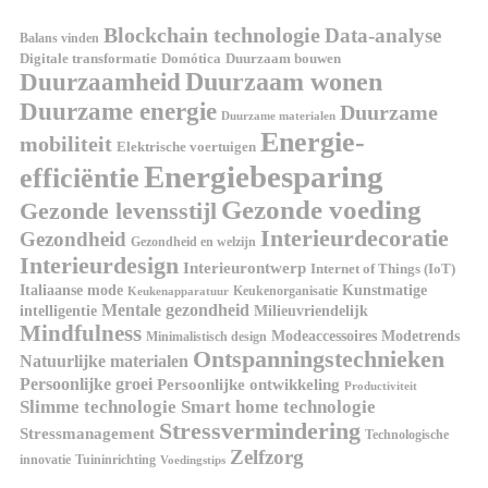
Blockchain technologie
Data-analyse
Balans vinden
Domótica
Duurzaam bouwen
Digitale transformatie
Duurzaamheid
Duurzaam wonen
Duurzame energie
Duurzame
Duurzame materialen
Energie-
mobiliteit
Elektrische voertuigen
Energiebesparing
efficiëntie
Gezonde voeding
Gezonde levensstijl
Interieurdecoratie
Gezondheid
Gezondheid en welzijn
Interieurdesign
Interieurontwerp
Internet of Things (IoT)
Kunstmatige
Italiaanse mode
Keukenorganisatie
Keukenapparatuur
Mentale gezondheid
intelligentie
Milieuvriendelijk
Mindfulness
Modeaccessoires
Modetrends
Minimalistisch design
Ontspanningstechnieken
Natuurlijke materialen
Persoonlijke groei
Persoonlijke ontwikkeling
Productiviteit
Slimme technologie
Smart home technologie
Stressvermindering
Stressmanagement
Technologische
Zelfzorg
innovatie
Tuininrichting
Voedingstips