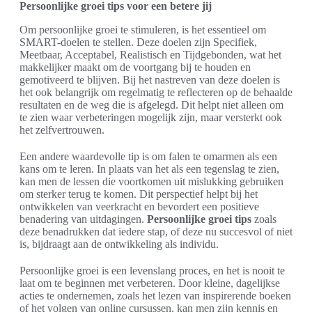
Persoonlijke groei tips voor een betere jij
Om persoonlijke groei te stimuleren, is het essentieel om
SMART-doelen te stellen. Deze doelen zijn Specifiek,
Meetbaar, Acceptabel, Realistisch en Tijdgebonden, wat het
makkelijker maakt om de voortgang bij te houden en
gemotiveerd te blijven. Bij het nastreven van deze doelen is
het ook belangrijk om regelmatig te reflecteren op de behaalde
resultaten en de weg die is afgelegd. Dit helpt niet alleen om
te zien waar verbeteringen mogelijk zijn, maar versterkt ook
het zelfvertrouwen.
Een andere waardevolle tip is om falen te omarmen als een
kans om te leren. In plaats van het als een tegenslag te zien,
kan men de lessen die voortkomen uit mislukking gebruiken
om sterker terug te komen. Dit perspectief helpt bij het
ontwikkelen van veerkracht en bevordert een positieve
benadering van uitdagingen.
Persoonlijke groei tips
zoals
deze benadrukken dat iedere stap, of deze nu succesvol of niet
is, bijdraagt aan de ontwikkeling als individu.
Persoonlijke groei is een levenslang proces, en het is nooit te
laat om te beginnen met verbeteren. Door kleine, dagelijkse
acties te ondernemen, zoals het lezen van inspirerende boeken
of het volgen van online cursussen, kan men zijn kennis en