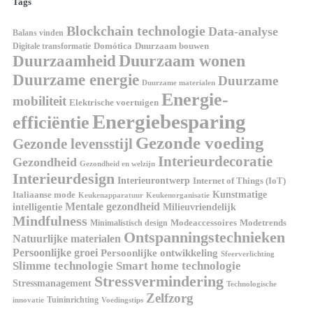
Tags
Blockchain technologie
Data-analyse
Balans vinden
Digitale transformatie
Domótica
Duurzaam bouwen
Duurzaam wonen
Duurzaamheid
Duurzame energie
Duurzame
Duurzame materialen
Energie-
mobiliteit
Elektrische voertuigen
Energiebesparing
efficiëntie
Gezonde voeding
Gezonde levensstijl
Interieurdecoratie
Gezondheid
Gezondheid en welzijn
Interieurdesign
Interieurontwerp
Internet of Things (IoT)
Italiaanse mode
Kunstmatige
Keukenapparatuur
Keukenorganisatie
Mentale gezondheid
intelligentie
Milieuvriendelijk
Mindfulness
Modeaccessoires
Modetrends
Minimalistisch design
Ontspanningstechnieken
Natuurlijke materialen
Persoonlijke groei
Persoonlijke ontwikkeling
Sfeerverlichting
Slimme technologie
Smart home technologie
Stressvermindering
Stressmanagement
Technologische
Zelfzorg
Tuininrichting
innovatie
Voedingstips