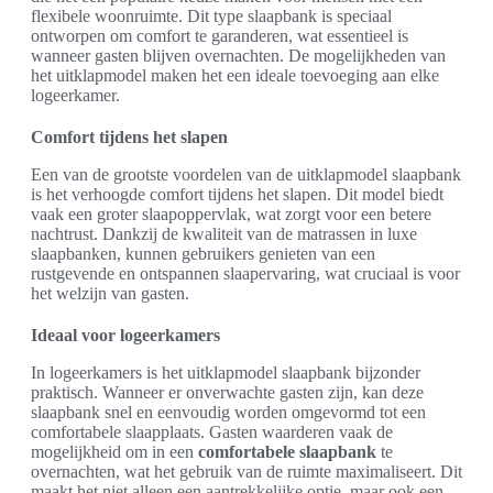
flexibele woonruimte. Dit type slaapbank is speciaal
ontworpen om comfort te garanderen, wat essentieel is
wanneer gasten blijven overnachten. De mogelijkheden van
het uitklapmodel maken het een ideale toevoeging aan elke
logeerkamer.
Comfort tijdens het slapen
Een van de grootste voordelen van de uitklapmodel slaapbank
is het verhoogde comfort tijdens het slapen. Dit model biedt
vaak een groter slaapoppervlak, wat zorgt voor een betere
nachtrust. Dankzij de kwaliteit van de matrassen in luxe
slaapbanken, kunnen gebruikers genieten van een
rustgevende en ontspannen slaapervaring, wat cruciaal is voor
het welzijn van gasten.
Ideaal voor logeerkamers
In logeerkamers is het uitklapmodel slaapbank bijzonder
praktisch. Wanneer er onverwachte gasten zijn, kan deze
slaapbank snel en eenvoudig worden omgevormd tot een
comfortabele slaapplaats. Gasten waarderen vaak de
mogelijkheid om in een
comfortabele slaapbank
te
overnachten, wat het gebruik van de ruimte maximaliseert. Dit
maakt het niet alleen een aantrekkelijke optie, maar ook een