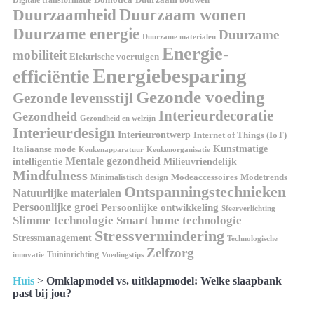
Duurzaam wonen
Duurzaamheid
Duurzame energie
Duurzame
Duurzame materialen
Energie-
mobiliteit
Elektrische voertuigen
Energiebesparing
efficiëntie
Gezonde voeding
Gezonde levensstijl
Interieurdecoratie
Gezondheid
Gezondheid en welzijn
Interieurdesign
Interieurontwerp
Internet of Things (IoT)
Italiaanse mode
Kunstmatige
Keukenapparatuur
Keukenorganisatie
Mentale gezondheid
intelligentie
Milieuvriendelijk
Mindfulness
Modeaccessoires
Modetrends
Minimalistisch design
Ontspanningstechnieken
Natuurlijke materialen
Persoonlijke groei
Persoonlijke ontwikkeling
Sfeerverlichting
Slimme technologie
Smart home technologie
Stressvermindering
Stressmanagement
Technologische
Zelfzorg
Tuininrichting
innovatie
Voedingstips
Huis
>
Omklapmodel vs. uitklapmodel: Welke slaapbank
past bij jou?