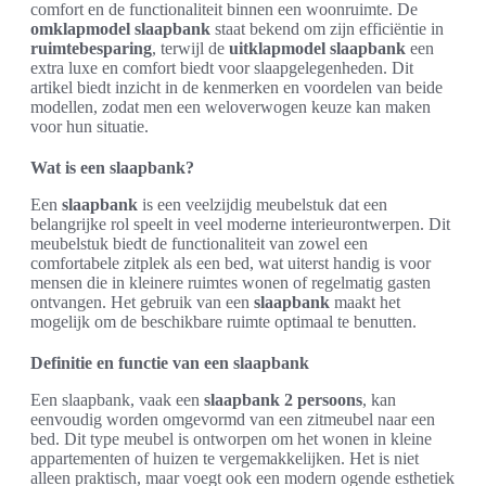
comfort en de functionaliteit binnen een woonruimte. De
omklapmodel slaapbank
staat bekend om zijn efficiëntie in
ruimtebesparing
, terwijl de
uitklapmodel slaapbank
een
extra luxe en comfort biedt voor slaapgelegenheden. Dit
artikel biedt inzicht in de kenmerken en voordelen van beide
modellen, zodat men een weloverwogen keuze kan maken
voor hun situatie.
Wat is een slaapbank?
Een
slaapbank
is een veelzijdig meubelstuk dat een
belangrijke rol speelt in veel moderne interieurontwerpen. Dit
meubelstuk biedt de functionaliteit van zowel een
comfortabele zitplek als een bed, wat uiterst handig is voor
mensen die in kleinere ruimtes wonen of regelmatig gasten
ontvangen. Het gebruik van een
slaapbank
maakt het
mogelijk om de beschikbare ruimte optimaal te benutten.
Definitie en functie van een slaapbank
Een slaapbank, vaak een
slaapbank 2 persoons
, kan
eenvoudig worden omgevormd van een zitmeubel naar een
bed. Dit type meubel is ontworpen om het wonen in kleine
appartementen of huizen te vergemakkelijken. Het is niet
alleen praktisch, maar voegt ook een modern ogende esthetiek