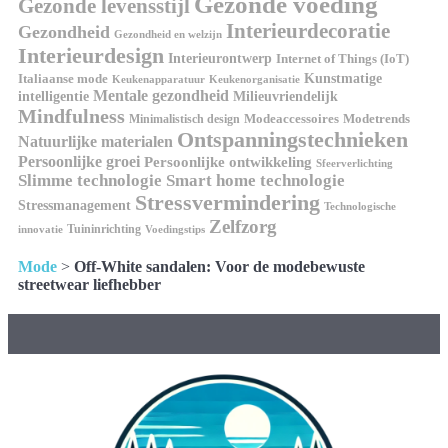
Gezonde voeding
Gezonde levensstijl
Interieurdecoratie
Gezondheid
Gezondheid en welzijn
Interieurdesign
Interieurontwerp
Internet of Things (IoT)
Italiaanse mode
Kunstmatige
Keukenapparatuur
Keukenorganisatie
Mentale gezondheid
intelligentie
Milieuvriendelijk
Mindfulness
Modeaccessoires
Modetrends
Minimalistisch design
Ontspanningstechnieken
Natuurlijke materialen
Persoonlijke groei
Persoonlijke ontwikkeling
Sfeerverlichting
Slimme technologie
Smart home technologie
Stressvermindering
Stressmanagement
Technologische
Zelfzorg
Tuininrichting
innovatie
Voedingstips
Mode
>
Off-White sandalen: Voor de modebewuste
streetwear liefhebber