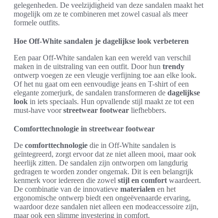
gelegenheden. De veelzijdigheid van deze sandalen maakt het
mogelijk om ze te combineren met zowel casual als meer
formele outfits.
Hoe Off-White sandalen je dagelijkse look verbeteren
Een paar Off-White sandalen kan een wereld van verschil
maken in de uitstraling van een outfit. Door hun
trendy
ontwerp voegen ze een vleugje verfijning toe aan elke look.
Of het nu gaat om een eenvoudige jeans en T-shirt of een
elegante zomerjurk, de sandalen transformeren de
dagelijkse
look
in iets speciaals. Hun opvallende stijl maakt ze tot een
must-have voor
streetwear footwear
liefhebbers.
Comforttechnologie in streetwear footwear
De
comforttechnologie
die in Off-White sandalen is
geïntegreerd, zorgt ervoor dat ze niet alleen mooi, maar ook
heerlijk zitten. De sandalen zijn ontworpen om langdurig
gedragen te worden zonder ongemak. Dit is een belangrijk
kenmerk voor iedereen die zowel
stijl en comfort
waardeert.
De combinatie van de innovatieve
materialen
en het
ergonomische ontwerp biedt een ongeëvenaarde ervaring,
waardoor deze sandalen niet alleen een modeaccessoire zijn,
maar ook een slimme investering in comfort.