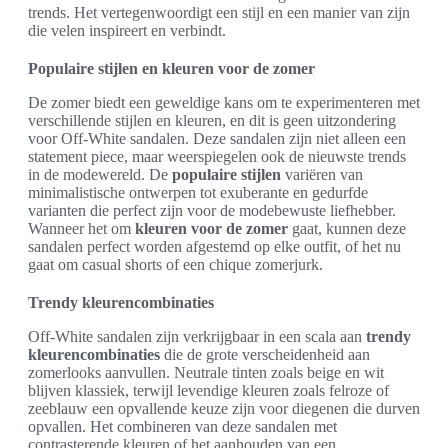
trends. Het vertegenwoordigt een stijl en een manier van zijn
die velen inspireert en verbindt.
Populaire stijlen en kleuren voor de zomer
De zomer biedt een geweldige kans om te experimenteren met
verschillende stijlen en kleuren, en dit is geen uitzondering
voor Off-White sandalen. Deze sandalen zijn niet alleen een
statement piece, maar weerspiegelen ook de nieuwste trends
in de modewereld. De
populaire stijlen
variëren van
minimalistische ontwerpen tot exuberante en gedurfde
varianten die perfect zijn voor de modebewuste liefhebber.
Wanneer het om
kleuren voor de zomer
gaat, kunnen deze
sandalen perfect worden afgestemd op elke outfit, of het nu
gaat om casual shorts of een chique zomerjurk.
Trendy kleurencombinaties
Off-White sandalen zijn verkrijgbaar in een scala aan
trendy
kleurencombinaties
die de grote verscheidenheid aan
zomerlooks aanvullen. Neutrale tinten zoals beige en wit
blijven klassiek, terwijl levendige kleuren zoals felroze of
zeeblauw een opvallende keuze zijn voor diegenen die durven
opvallen. Het combineren van deze sandalen met
contrasterende kleuren of het aanhouden van een