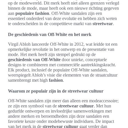
op de modewereld. Dit merk heeft niet alleen grenzen verlegd
binnen de mode, maar heeft ook een nieuwe richting gegeven
aan
populaire fashion
. Off-White sandalen zijn een
essentieel onderdeel van deze evolutie en hebben zich weten
te onderscheiden in de competitieve markt van
streetwear
.
De geschiedenis van Off-White en het merk
Virgil Abloh lanceerde Off-White in 2012, wat leidde tot een
opmerkelijke revolutie in het ontwerp en de presentatie van
mode. Het merk heeft zijn stempel gedrukt op de
geschiedenis van Off-White
door unieke, conceptuele
designs te combineren met commerciële aantrekkingskracht.
Elk product, inclusief de populaire Off-White sandalen,
weerspiegelt Abloh’s visie die elementen van de straatcultuur
samenbrengt met high
fashion
.
Waarom ze populair zijn in de streetwear cultuur
Off-White sandalen zijn meer dan alleen een modeaccessoire;
ze zijn een symbool van de
streetwear cultuur
. Met hun
gedurfde ontwerpen en invloedrijke samenwerkingen met
andere merken en beroemdheden zijn deze sandalen een
favoriete keuze onder modebewuste individuen. De impact
van het merk in de
streetwear cultuur
gaat verder dan