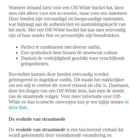
Wanneer iemand kiest voor een Off-White bucket hat, kiest
men niet alleen voor een accessoire, maar voor een statement.
Deze hoeden zijn vervaardigd uit hoogwaardige materialen,
wat bijdraagt aan de authenticiteit en aantrekkingskracht van
het merk. Met een Off-White bucket hat kan men eenvoudig
zijn of haar unieke flair en
persoonlijke stijl
benadrukken.
Perfect te combineren met diverse outfits.
Een symbolisch item binnen de streetwear cultuur.
Dankzij de veelzijdigheid geschikt voor verschillende
gelegenheden.
Bovendien kunnen deze hoeden eenvoudig worden
geïntegreerd in dagelijkse outfits. Dit maakt het makkelijker
om een stijl te creëren die zowel relaxed als chic is. Daarnaast,
door het dragen van een Off-White item, kan men de trends
van de straatmode volgen. Voor meer informatie over Off-
White en hun iconische ontwerpen kun je een kijkje nemen
in
deze link
.
De evolutie van straatmode
De
evolutie van straatmode
is een fascinerend verhaal dat
wordt gekenmerkt door voortdurende verandering en