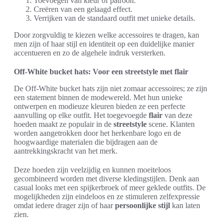
Toevoegen van kleur of patroon.
Creëren van een gelaagd effect.
Verrijken van de standaard outfit met unieke details.
Door zorgvuldig te kiezen welke accessoires te dragen, kan
men zijn of haar stijl en identiteit op een duidelijke manier
accentueren en zo de algehele indruk versterken.
Off-White bucket hats: Voor een streetstyle met flair
De Off-White bucket hats zijn niet zomaar accessoires; ze zijn
een statement binnen de modewereld. Met hun unieke
ontwerpen en modieuze kleuren bieden ze een perfecte
aanvulling op elke outfit. Het toegevoegde
flair
van deze
hoeden maakt ze populair in de
streetstyle
scene. Klanten
worden aangetrokken door het herkenbare logo en de
hoogwaardige materialen die bijdragen aan de
aantrekkingskracht van het merk.
Deze hoeden zijn veelzijdig en kunnen moeiteloos
gecombineerd worden met diverse kledingstijlen. Denk aan
casual looks met een spijkerbroek of meer geklede outfits. De
mogelijkheden zijn eindeloos en ze stimuleren zelfexpressie
omdat iedere drager zijn of haar
persoonlijke stijl
kan laten
zien.