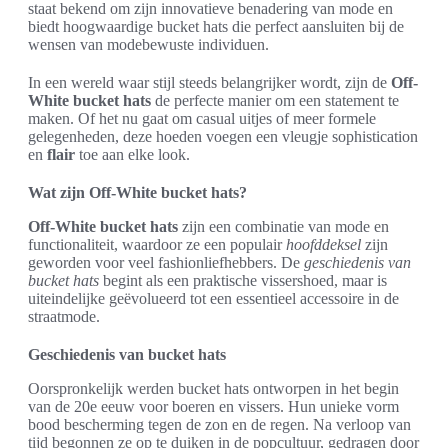
staat bekend om zijn innovatieve benadering van mode en
biedt hoogwaardige bucket hats die perfect aansluiten bij de
wensen van modebewuste individuen.
In een wereld waar stijl steeds belangrijker wordt, zijn de
Off-
White bucket hats
de perfecte manier om een statement te
maken. Of het nu gaat om casual uitjes of meer formele
gelegenheden, deze hoeden voegen een vleugje sophistication
en
flair
toe aan elke look.
Wat zijn Off-White bucket hats?
Off-White bucket hats
zijn een combinatie van mode en
functionaliteit, waardoor ze een populair
hoofddeksel
zijn
geworden voor veel fashionliefhebbers. De
geschiedenis van
bucket hats
begint als een praktische vissershoed, maar is
uiteindelijke geëvolueerd tot een essentieel accessoire in de
straatmode.
Geschiedenis van bucket hats
Oorspronkelijk werden bucket hats ontworpen in het begin
van de 20e eeuw voor boeren en vissers. Hun unieke vorm
bood bescherming tegen de zon en de regen. Na verloop van
tijd begonnen ze op te duiken in de popcultuur, gedragen door