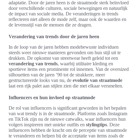
adaptatie. Door de jaren heen is de straatmode sterk beïnvloed
door verschillende culturen, sociale bewegingen en natuurlijk
de impact van sociale media. De veranderingen in trends
reflecteren niet alleen de mode zelf, maar ook de waarden en
de levensstijl van de mensen die ze dragen.
Verandering van trends door de jaren heen
In de loop van de jaren hebben modebewuste individuen
steeds weer nieuwe manieren gevonden om hun stijl uit te
drukken. De opkomst van streetwear heeft geleid tot een
verandering van trends
, waarbij utilitaire kleding en
sportieve items een prominente rol innemen. Van de oversized
silhouetten van de jaren ’90 tot de strakkere, meer
gestructureerde looks van nu, de
evolutie van straatmode
laat een rijk palet aan stijlen zien die met elkaar versmelten.
Influencers en hun invloed op straatmode
De rol van influencers is significant geworden in het bepalen
van wat trendy is in de straatmode. Platforms zoals Instagram
en TikTok zijn nu de nieuwe catwalks, waar influencers hun
volgers inspireren met unieke outfits en
stylingtips
. Deze
influencers hebben de kracht om de perceptie van straatmode
te veranderen en helpen bij de acceptatie van items zoals de