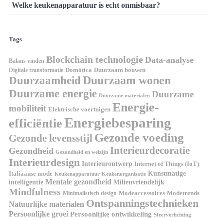
Welke keukenapparatuur is echt onmisbaar?
Tags
Blockchain technologie
Data-analyse
Balans vinden
Digitale transformatie
Domótica
Duurzaam bouwen
Duurzaam wonen
Duurzaamheid
Duurzame energie
Duurzame
Duurzame materialen
Energie-
mobiliteit
Elektrische voertuigen
Energiebesparing
efficiëntie
Gezonde voeding
Gezonde levensstijl
Interieurdecoratie
Gezondheid
Gezondheid en welzijn
Interieurdesign
Interieurontwerp
Internet of Things (IoT)
Italiaanse mode
Kunstmatige
Keukenapparatuur
Keukenorganisatie
Mentale gezondheid
intelligentie
Milieuvriendelijk
Mindfulness
Modeaccessoires
Modetrends
Minimalistisch design
Ontspanningstechnieken
Natuurlijke materialen
Persoonlijke groei
Persoonlijke ontwikkeling
Sfeerverlichting