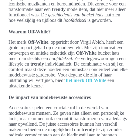
iconische muzikanten en beroemdheden. Dit zorgde voor een
transformatie naar een
trendy
mode-item, dat niet meer alleen
functioneel was. De
geschiedenis van bucket hats
laat zien
hoe veelzijdig en tijdloos dit
hoofddeksel
is geworden.
Waarom Off-White?
Het merk
Off-White
, opgericht door Virgil Abloh, heeft een
grote impact gehad op de modewereld. Met zijn innovatieve
ontwerpen en unieke esthetiek zijn
Off-White
bucket hats
meer dan slechts een
hoofddeksel
. Ze vertegenwoordigen een
lifestyle en
trendy
individualiteit. De combinatie van stijl en
comfort maakt deze hoeden een onmisbaar onderdeel van elke
modebewuste garderobe. Voor degene die zijn of haar
uitstraling wil verfijnen, biedt
het merk Off-White
een
uitstekende keuze.
De impact van modebewuste accessoires
Accessoires spelen een cruciale rol in de wereld van
modebewuste mensen. Ze geven niet alleen een persoonlijke
toets, maar kunnen ook een outfit transformeren van alledaags
naar opvallend. De juiste accessoires kunnen het verschil
maken en bieden de mogelijkheid om
trendy
te zijn zonder
radicale veranderingen aan de kledingstijl aan te brengen.