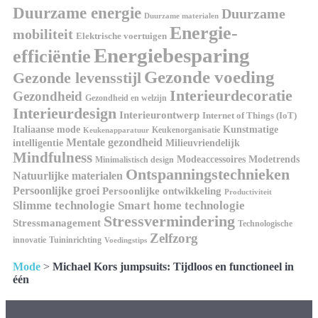
Duurzame energie
Duurzame
Duurzame materialen
Energie-
mobiliteit
Elektrische voertuigen
Energiebesparing
efficiëntie
Gezonde voeding
Gezonde levensstijl
Interieurdecoratie
Gezondheid
Gezondheid en welzijn
Interieurdesign
Interieurontwerp
Internet of Things (IoT)
Kunstmatige
Italiaanse mode
Keukenorganisatie
Keukenapparatuur
Mentale gezondheid
intelligentie
Milieuvriendelijk
Mindfulness
Modeaccessoires
Modetrends
Minimalistisch design
Ontspanningstechnieken
Natuurlijke materialen
Persoonlijke groei
Persoonlijke ontwikkeling
Productiviteit
Slimme technologie
Smart home technologie
Stressvermindering
Stressmanagement
Technologische
Zelfzorg
innovatie
Tuininrichting
Voedingstips
Mode
>
Michael Kors jumpsuits: Tijdloos en functioneel in
één