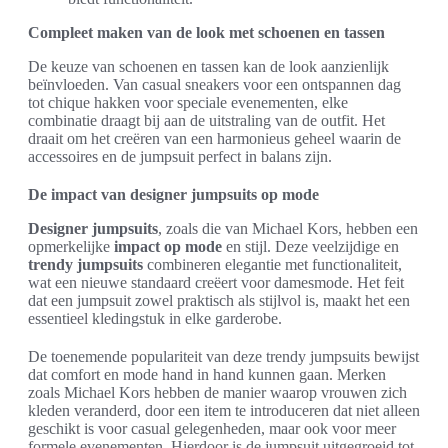
Compleet maken van de look met schoenen en tassen
De keuze van schoenen en tassen kan de look aanzienlijk
beïnvloeden. Van casual sneakers voor een ontspannen dag
tot chique hakken voor speciale evenementen, elke
combinatie draagt bij aan de uitstraling van de outfit. Het
draait om het creëren van een harmonieus geheel waarin de
accessoires en de jumpsuit perfect in balans zijn.
De impact van designer jumpsuits op mode
Designer jumpsuits
, zoals die van Michael Kors, hebben een
opmerkelijke
impact op mode
en stijl. Deze veelzijdige en
trendy jumpsuits
combineren elegantie met functionaliteit,
wat een nieuwe standaard creëert voor damesmode. Het feit
dat een jumpsuit zowel praktisch als stijlvol is, maakt het een
essentieel kledingstuk in elke garderobe.
De toenemende populariteit van deze trendy jumpsuits bewijst
dat comfort en mode hand in hand kunnen gaan. Merken
zoals Michael Kors hebben de manier waarop vrouwen zich
kleden veranderd, door een item te introduceren dat niet alleen
geschikt is voor casual gelegenheden, maar ook voor meer
formele evenementen. Hierdoor is de jumpsuit uitgegroeid tot