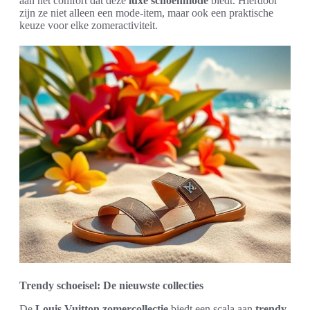
aan het comfort dat deze
luxe schoenmode
biedt. Hierdoor
zijn ze niet alleen een mode-item, maar ook een praktische
keuze voor elke zomeractiviteit.
Trendy schoeisel: De nieuwste collecties
De
Louis Vuitton zomercollectie
biedt een scala aan
trendy