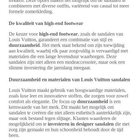
trekken. Deze opties maken het mogelijk om de sandalen te
combineren met diverse outfits, variërend van casual tot meer
formele zomerkleding.
De kwaliteit van high-end footwear
De keuze voor
high-end footwear
, zoals de sandalen van
Louis Vuitton, garandeert een combinatie van stijl en
duurzaamheid
. Het merk staat bekend om zijn toewijding
aan kwaliteit, waarbij elk paar zorgvuldig is vervaardigd met
materialen die een lange levensduur waarborgen. Deze
sandalen zijn niet alleen een modeaccessoire, maar ook een
slimme investering die jarenlang meegaat.
Duurzaamheid en materialen van Louis Vuitton sandalen
Louis Vuitton maakt gebruik van hoogwaardige materialen,
zoals luxe leer en innovatieve stoffen, die zorgen voor zowel
comfort als elegantie. De focus op
duurzaamheid
is een
kernwaarde van het merk. Dit maakt het mogelijk om
sandalen te creëren die niet alleen esthetisch aantrekkelijk zijn,
maar ook bestand tegen slijtage. Klanten waarderen de
mogelijkheid om te
investeren in designer sandalen
die met
zorg zijn gemaakt en hun schoonheid behoudt door de tijd
heen.