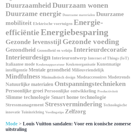
Duurzaamheid
Duurzaam wonen
Duurzame energie
Duurzame
Duurzame materialen
Energie-
mobiliteit
Elektrische voertuigen
Energiebesparing
efficiëntie
Gezonde voeding
Gezonde levensstijl
Interieurdecoratie
Gezondheid
Gezondheid en welzijn
Interieurdesign
Interieurontwerp
Internet of Things (IoT)
Kunstmatige
Italiaanse mode
Keukenorganisatie
Keukenapparatuur
Mentale gezondheid
intelligentie
Milieuvriendelijk
Mindfulness
Modeaccessoires
Modetrends
Minimalistisch design
Ontspanningstechnieken
Natuurlijke materialen
Persoonlijke groei
Persoonlijke ontwikkeling
Productiviteit
Slimme technologie
Smart home technologie
Stressvermindering
Stressmanagement
Technologische
Zelfzorg
innovatie
Tuininrichting
Voedingstips
Mode
>
Louis Vuitton sandalen: Voor een iconische zomerse
uitstraling