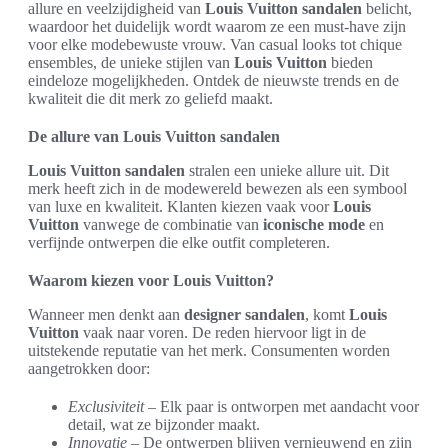
allure en veelzijdigheid van
Louis Vuitton sandalen
belicht,
waardoor het duidelijk wordt waarom ze een must-have zijn
voor elke modebewuste vrouw. Van casual looks tot chique
ensembles, de unieke stijlen van
Louis Vuitton
bieden
eindeloze mogelijkheden. Ontdek de nieuwste trends en de
kwaliteit die dit merk zo geliefd maakt.
De allure van Louis Vuitton sandalen
Louis Vuitton sandalen
stralen een unieke allure uit. Dit
merk heeft zich in de modewereld bewezen als een symbool
van luxe en kwaliteit. Klanten kiezen vaak voor
Louis
Vuitton
vanwege de combinatie van
iconische mode
en
verfijnde ontwerpen die elke outfit completeren.
Waarom kiezen voor Louis Vuitton?
Wanneer men denkt aan
designer sandalen
, komt
Louis
Vuitton
vaak naar voren. De reden hiervoor ligt in de
uitstekende reputatie van het merk. Consumenten worden
aangetrokken door:
Exclusiviteit
– Elk paar is ontworpen met aandacht voor
detail, wat ze bijzonder maakt.
Innovatie
– De ontwerpen blijven vernieuwend en zijn