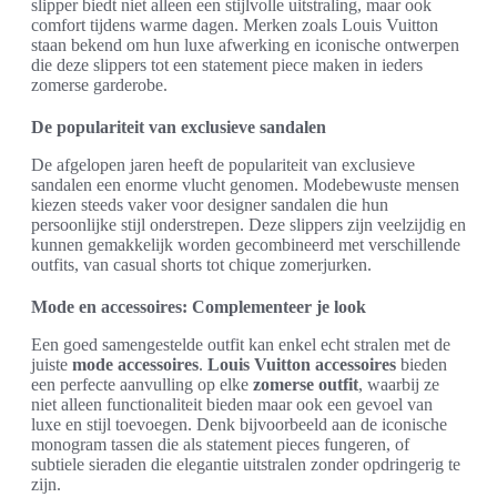
slipper biedt niet alleen een stijlvolle uitstraling, maar ook
comfort tijdens warme dagen. Merken zoals Louis Vuitton
staan bekend om hun luxe afwerking en iconische ontwerpen
die deze slippers tot een statement piece maken in ieders
zomerse garderobe.
De populariteit van exclusieve sandalen
De afgelopen jaren heeft de populariteit van exclusieve
sandalen een enorme vlucht genomen. Modebewuste mensen
kiezen steeds vaker voor designer sandalen die hun
persoonlijke stijl onderstrepen. Deze slippers zijn veelzijdig en
kunnen gemakkelijk worden gecombineerd met verschillende
outfits, van casual shorts tot chique zomerjurken.
Mode en accessoires: Complementeer je look
Een goed samengestelde outfit kan enkel echt stralen met de
juiste
mode accessoires
.
Louis Vuitton accessoires
bieden
een perfecte aanvulling op elke
zomerse outfit
, waarbij ze
niet alleen functionaliteit bieden maar ook een gevoel van
luxe en stijl toevoegen. Denk bijvoorbeeld aan de iconische
monogram tassen die als statement pieces fungeren, of
subtiele sieraden die elegantie uitstralen zonder opdringerig te
zijn.