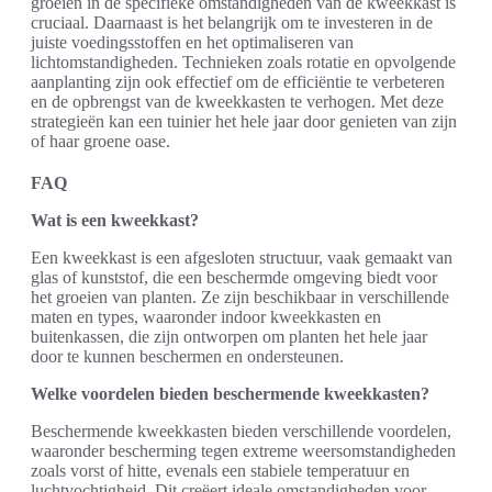
groeien in de specifieke omstandigheden van de kweekkast is
cruciaal. Daarnaast is het belangrijk om te investeren in de
juiste voedingsstoffen en het optimaliseren van
lichtomstandigheden. Technieken zoals rotatie en opvolgende
aanplanting zijn ook effectief om de efficiëntie te verbeteren
en de opbrengst van de kweekkasten te verhogen. Met deze
strategieën kan een tuinier het hele jaar door genieten van zijn
of haar groene oase.
FAQ
Wat is een kweekkast?
Een kweekkast is een afgesloten structuur, vaak gemaakt van
glas of kunststof, die een beschermde omgeving biedt voor
het groeien van planten. Ze zijn beschikbaar in verschillende
maten en types, waaronder indoor kweekkasten en
buitenkassen, die zijn ontworpen om planten het hele jaar
door te kunnen beschermen en ondersteunen.
Welke voordelen bieden beschermende kweekkasten?
Beschermende kweekkasten bieden verschillende voordelen,
waaronder bescherming tegen extreme weersomstandigheden
zoals vorst of hitte, evenals een stabiele temperatuur en
luchtvochtigheid. Dit creëert ideale omstandigheden voor