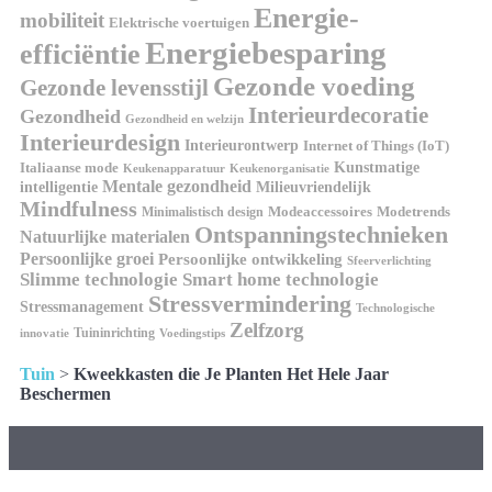
Energie-
mobiliteit
Elektrische voertuigen
Energiebesparing
efficiëntie
Gezonde voeding
Gezonde levensstijl
Interieurdecoratie
Gezondheid
Gezondheid en welzijn
Interieurdesign
Interieurontwerp
Internet of Things (IoT)
Italiaanse mode
Kunstmatige
Keukenapparatuur
Keukenorganisatie
Mentale gezondheid
intelligentie
Milieuvriendelijk
Mindfulness
Modeaccessoires
Modetrends
Minimalistisch design
Ontspanningstechnieken
Natuurlijke materialen
Persoonlijke groei
Persoonlijke ontwikkeling
Sfeerverlichting
Slimme technologie
Smart home technologie
Stressvermindering
Stressmanagement
Technologische
Zelfzorg
Tuininrichting
innovatie
Voedingstips
Tuin
>
Kweekkasten die Je Planten Het Hele Jaar
Beschermen