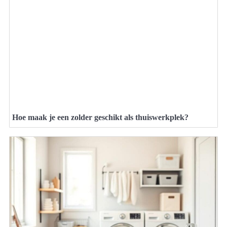
Hoe maak je een zolder geschikt als thuiswerkplek?