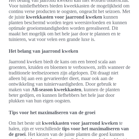
Het belang van jaarrond kweken kan niet worden onderschat.
Voor tuinliefhebbers bieden kweekkasten de mogelijkheid om
continu verse producten te oogsten, ongeacht het seizoen. Met
de juiste
kweekkasten voor jaarrond kweken
kunnen
planten beschermd worden tegen weersinvloeden en kunnen
optimale groeiomstandigheden worden gerealiseerd. Dit
maakt het mogelijk om het hele jaar door te plannen en te
tuinieren, wat voor velen een grande luxe is.
Het belang van jaarrond kweken
Jaarrond kweken biedt de kans om een breed scala aan
groenten, kruiden en bloemen te verbouwen, zelfs wanneer de
traditionele teeltseizoenen zijn afgelopen. Dit draagt niet
alleen bij aan een gevarieerder dieet, maar ook aan de
ontwikkeling van tuiniervaardigheden. Door gebruik te
maken van
All-season kweekkasten
, kunnen de planten
beter gedijen, en kunnen liefhebbers het hele jaar door
plukken van hun eigen oogsten.
Tips voor het maximaliseren van de groei
Om het beste uit
kweekkasten voor jaarrond kweken
te
halen, zijn er verschillende
tips voor het maximaliseren van
de groei
. Het kiezen van de juiste planten die goed kunnen