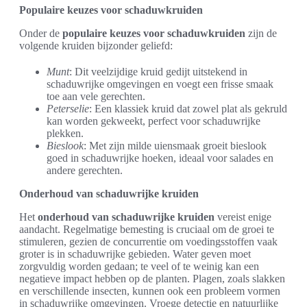
Populaire keuzes voor schaduwkruiden
Onder de
populaire keuzes voor schaduwkruiden
zijn de
volgende kruiden bijzonder geliefd:
Munt
: Dit veelzijdige kruid gedijt uitstekend in
schaduwrijke omgevingen en voegt een frisse smaak
toe aan vele gerechten.
Peterselie
: Een klassiek kruid dat zowel plat als gekruld
kan worden gekweekt, perfect voor schaduwrijke
plekken.
Bieslook
: Met zijn milde uiensmaak groeit bieslook
goed in schaduwrijke hoeken, ideaal voor salades en
andere gerechten.
Onderhoud van schaduwrijke kruiden
Het
onderhoud van schaduwrijke kruiden
vereist enige
aandacht. Regelmatige bemesting is cruciaal om de groei te
stimuleren, gezien de concurrentie om voedingsstoffen vaak
groter is in schaduwrijke gebieden. Water geven moet
zorgvuldig worden gedaan; te veel of te weinig kan een
negatieve impact hebben op de planten. Plagen, zoals slakken
en verschillende insecten, kunnen ook een probleem vormen
in schaduwrijke omgevingen. Vroege detectie en natuurlijke