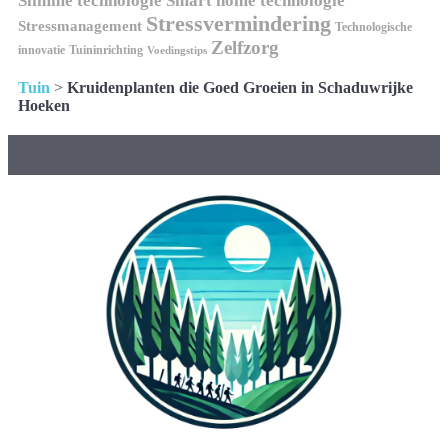
Stressvermindering
Stressmanagement
Technologische
Zelfzorg
innovatie
Tuininrichting
Voedingstips
Tuin
>
Kruidenplanten die Goed Groeien in Schaduwrijke
Hoeken