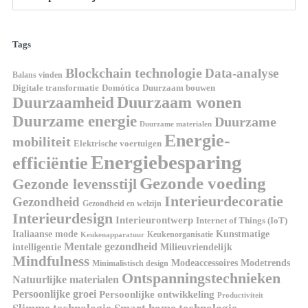
Tags
Blockchain technologie
Data-analyse
Balans vinden
Domótica
Duurzaam bouwen
Digitale transformatie
Duurzaamheid
Duurzaam wonen
Duurzame energie
Duurzame
Duurzame materialen
Energie-
mobiliteit
Elektrische voertuigen
Energiebesparing
efficiëntie
Gezonde voeding
Gezonde levensstijl
Interieurdecoratie
Gezondheid
Gezondheid en welzijn
Interieurdesign
Interieurontwerp
Internet of Things (IoT)
Kunstmatige
Italiaanse mode
Keukenorganisatie
Keukenapparatuur
Mentale gezondheid
intelligentie
Milieuvriendelijk
Mindfulness
Modeaccessoires
Modetrends
Minimalistisch design
Ontspanningstechnieken
Natuurlijke materialen
Persoonlijke groei
Persoonlijke ontwikkeling
Productiviteit
Slimme technologie
Smart home technologie