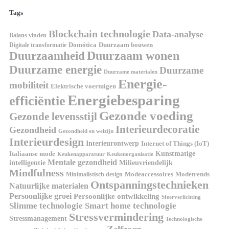
Tags
Blockchain technologie
Data-analyse
Balans vinden
Digitale transformatie
Domótica
Duurzaam bouwen
Duurzaam wonen
Duurzaamheid
Duurzame energie
Duurzame
Duurzame materialen
Energie-
mobiliteit
Elektrische voertuigen
Energiebesparing
efficiëntie
Gezonde voeding
Gezonde levensstijl
Interieurdecoratie
Gezondheid
Gezondheid en welzijn
Interieurdesign
Interieurontwerp
Internet of Things (IoT)
Italiaanse mode
Kunstmatige
Keukenapparatuur
Keukenorganisatie
Mentale gezondheid
intelligentie
Milieuvriendelijk
Mindfulness
Modeaccessoires
Modetrends
Minimalistisch design
Ontspanningstechnieken
Natuurlijke materialen
Persoonlijke groei
Persoonlijke ontwikkeling
Sfeerverlichting
Slimme technologie
Smart home technologie
Stressvermindering
Stressmanagement
Technologische