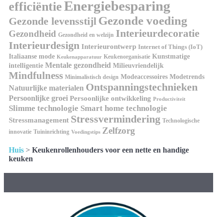
Energiebesparing
efficiëntie
Gezonde voeding
Gezonde levensstijl
Interieurdecoratie
Gezondheid
Gezondheid en welzijn
Interieurdesign
Interieurontwerp
Internet of Things (IoT)
Kunstmatige
Italiaanse mode
Keukenorganisatie
Keukenapparatuur
Mentale gezondheid
intelligentie
Milieuvriendelijk
Mindfulness
Modeaccessoires
Modetrends
Minimalistisch design
Ontspanningstechnieken
Natuurlijke materialen
Persoonlijke groei
Persoonlijke ontwikkeling
Productiviteit
Slimme technologie
Smart home technologie
Stressvermindering
Stressmanagement
Technologische
Zelfzorg
innovatie
Tuininrichting
Voedingstips
Huis
>
Keukenrollenhouders voor een nette en handige
keuken