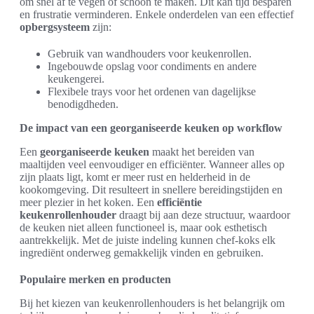
om snel af te vegen of schoon te maken. Dit kan tijd besparen
en frustratie verminderen. Enkele onderdelen van een effectief
opbergsysteem
zijn:
Gebruik van wandhouders voor keukenrollen.
Ingebouwde opslag voor condiments en andere
keukengerei.
Flexibele trays voor het ordenen van dagelijkse
benodigdheden.
De impact van een georganiseerde keuken op workflow
Een
georganiseerde keuken
maakt het bereiden van
maaltijden veel eenvoudiger en efficiënter. Wanneer alles op
zijn plaats ligt, komt er meer rust en helderheid in de
kookomgeving. Dit resulteert in snellere bereidingstijden en
meer plezier in het koken. Een
efficiëntie
keukenrollenhouder
draagt bij aan deze structuur, waardoor
de keuken niet alleen functioneel is, maar ook esthetisch
aantrekkelijk. Met de juiste indeling kunnen chef-koks elk
ingrediënt onderweg gemakkelijk vinden en gebruiken.
Populaire merken en producten
Bij het kiezen van keukenrollenhouders is het belangrijk om