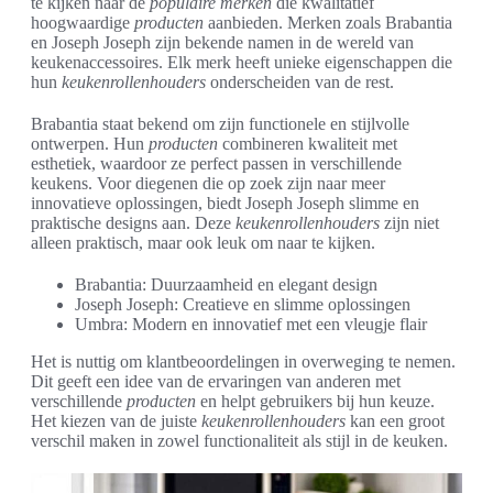
te kijken naar de
populaire merken
die kwalitatief
hoogwaardige
producten
aanbieden. Merken zoals Brabantia
en Joseph Joseph zijn bekende namen in de wereld van
keukenaccessoires. Elk merk heeft unieke eigenschappen die
hun
keukenrollenhouders
onderscheiden van de rest.
Brabantia staat bekend om zijn functionele en stijlvolle
ontwerpen. Hun
producten
combineren kwaliteit met
esthetiek, waardoor ze perfect passen in verschillende
keukens. Voor diegenen die op zoek zijn naar meer
innovatieve oplossingen, biedt Joseph Joseph slimme en
praktische designs aan. Deze
keukenrollenhouders
zijn niet
alleen praktisch, maar ook leuk om naar te kijken.
Brabantia: Duurzaamheid en elegant design
Joseph Joseph: Creatieve en slimme oplossingen
Umbra: Modern en innovatief met een vleugje flair
Het is nuttig om klantbeoordelingen in overweging te nemen.
Dit geeft een idee van de ervaringen van anderen met
verschillende
producten
en helpt gebruikers bij hun keuze.
Het kiezen van de juiste
keukenrollenhouders
kan een groot
verschil maken in zowel functionaliteit als stijl in de keuken.