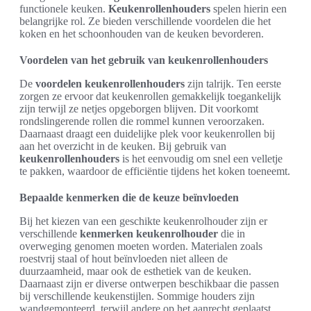
functionele keuken.
Keukenrollenhouders
spelen hierin een
belangrijke rol. Ze bieden verschillende voordelen die het
koken en het schoonhouden van de keuken bevorderen.
Voordelen van het gebruik van keukenrollenhouders
De
voordelen keukenrollenhouders
zijn talrijk. Ten eerste
zorgen ze ervoor dat keukenrollen gemakkelijk toegankelijk
zijn terwijl ze netjes opgeborgen blijven. Dit voorkomt
rondslingerende rollen die rommel kunnen veroorzaken.
Daarnaast draagt een duidelijke plek voor keukenrollen bij
aan het overzicht in de keuken. Bij gebruik van
keukenrollenhouders
is het eenvoudig om snel een velletje
te pakken, waardoor de efficiëntie tijdens het koken toeneemt.
Bepaalde kenmerken die de keuze beïnvloeden
Bij het kiezen van een geschikte keukenrolhouder zijn er
verschillende
kenmerken keukenrolhouder
die in
overweging genomen moeten worden. Materialen zoals
roestvrij staal of hout beïnvloeden niet alleen de
duurzaamheid, maar ook de esthetiek van de keuken.
Daarnaast zijn er diverse ontwerpen beschikbaar die passen
bij verschillende keukenstijlen. Sommige houders zijn
wandgemonteerd, terwijl andere op het aanrecht geplaatst