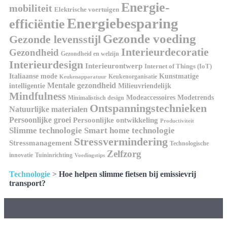
Energie-
mobiliteit
Elektrische voertuigen
Energiebesparing
efficiëntie
Gezonde voeding
Gezonde levensstijl
Interieurdecoratie
Gezondheid
Gezondheid en welzijn
Interieurdesign
Interieurontwerp
Internet of Things (IoT)
Kunstmatige
Italiaanse mode
Keukenorganisatie
Keukenapparatuur
Mentale gezondheid
intelligentie
Milieuvriendelijk
Mindfulness
Modeaccessoires
Modetrends
Minimalistisch design
Ontspanningstechnieken
Natuurlijke materialen
Persoonlijke groei
Persoonlijke ontwikkeling
Productiviteit
Slimme technologie
Smart home technologie
Stressvermindering
Stressmanagement
Technologische
Zelfzorg
innovatie
Tuininrichting
Voedingstips
Technologie
>
Hoe helpen slimme fietsen bij emissievrij
transport?