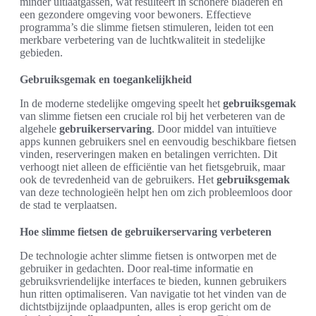
minder uitlaatgassen, wat resulteert in schonere bladeren en
een gezondere omgeving voor bewoners. Effectieve
programma’s die slimme fietsen stimuleren, leiden tot een
merkbare verbetering van de luchtkwaliteit in stedelijke
gebieden.
Gebruiksgemak en toegankelijkheid
In de moderne stedelijke omgeving speelt het
gebruiksgemak
van slimme fietsen een cruciale rol bij het verbeteren van de
algehele
gebruikerservaring
. Door middel van intuïtieve
apps kunnen gebruikers snel en eenvoudig beschikbare fietsen
vinden, reserveringen maken en betalingen verrichten. Dit
verhoogt niet alleen de efficiëntie van het fietsgebruik, maar
ook de tevredenheid van de gebruikers. Het
gebruiksgemak
van deze technologieën helpt hen om zich probleemloos door
de stad te verplaatsen.
Hoe slimme fietsen de gebruikerservaring verbeteren
De technologie achter slimme fietsen is ontworpen met de
gebruiker in gedachten. Door real-time informatie en
gebruiksvriendelijke interfaces te bieden, kunnen gebruikers
hun ritten optimaliseren. Van navigatie tot het vinden van de
dichtstbijzijnde oplaadpunten, alles is erop gericht om de