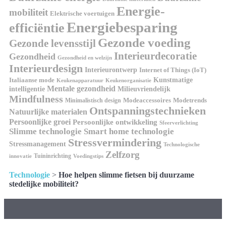
Energie-
mobiliteit
Elektrische voertuigen
Energiebesparing
efficiëntie
Gezonde voeding
Gezonde levensstijl
Interieurdecoratie
Gezondheid
Gezondheid en welzijn
Interieurdesign
Interieurontwerp
Internet of Things (IoT)
Italiaanse mode
Kunstmatige
Keukenapparatuur
Keukenorganisatie
Mentale gezondheid
intelligentie
Milieuvriendelijk
Mindfulness
Modeaccessoires
Modetrends
Minimalistisch design
Ontspanningstechnieken
Natuurlijke materialen
Persoonlijke groei
Persoonlijke ontwikkeling
Sfeerverlichting
Slimme technologie
Smart home technologie
Stressvermindering
Stressmanagement
Technologische
Zelfzorg
Tuininrichting
innovatie
Voedingstips
Technologie
>
Hoe helpen slimme fietsen bij duurzame
stedelijke mobiliteit?