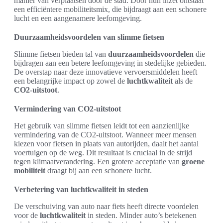
manier van verplaatsen door de stad. Door hun inzet ontstaat
een efficiëntere mobiliteitsmix, die bijdraagt aan een schonere
lucht en een aangenamere leefomgeving.
Duurzaamheidsvoordelen van slimme fietsen
Slimme fietsen bieden tal van
duurzaamheidsvoordelen
die
bijdragen aan een betere leefomgeving in stedelijke gebieden.
De overstap naar deze innovatieve vervoersmiddelen heeft
een belangrijke impact op zowel de
luchtkwaliteit
als de
CO2-uitstoot
.
Vermindering van CO2-uitstoot
Het gebruik van slimme fietsen leidt tot een aanzienlijke
vermindering van de CO2-uitstoot. Wanneer meer mensen
kiezen voor fietsen in plaats van autorijden, daalt het aantal
voertuigen op de weg. Dit resultaat is cruciaal in de strijd
tegen klimaatverandering. Een grotere acceptatie van
groene
mobiliteit
draagt bij aan een schonere lucht.
Verbetering van luchtkwaliteit in steden
De verschuiving van auto naar fiets heeft directe voordelen
voor de
luchtkwaliteit
in steden. Minder auto’s betekenen