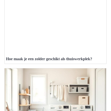
Hoe maak je een zolder geschikt als thuiswerkplek?