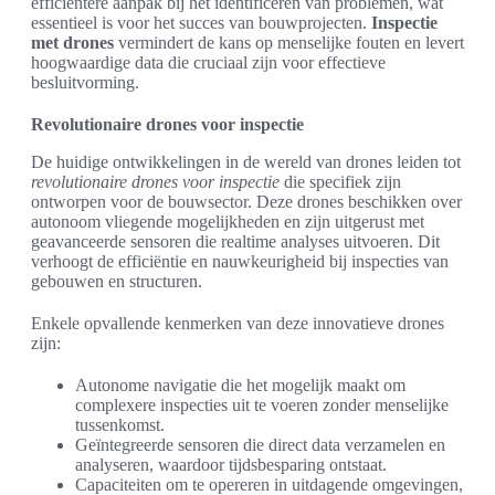
efficiëntere aanpak bij het identificeren van problemen, wat
essentieel is voor het succes van bouwprojecten.
Inspectie
met drones
vermindert de kans op menselijke fouten en levert
hoogwaardige data die cruciaal zijn voor effectieve
besluitvorming.
Revolutionaire drones voor inspectie
De huidige ontwikkelingen in de wereld van drones leiden tot
revolutionaire drones voor inspectie
die specifiek zijn
ontworpen voor de bouwsector. Deze drones beschikken over
autonoom vliegende mogelijkheden en zijn uitgerust met
geavanceerde sensoren die realtime analyses uitvoeren. Dit
verhoogt de efficiëntie en nauwkeurigheid bij inspecties van
gebouwen en structuren.
Enkele opvallende kenmerken van deze innovatieve drones
zijn:
Autonome navigatie die het mogelijk maakt om
complexere inspecties uit te voeren zonder menselijke
tussenkomst.
Geïntegreerde sensoren die direct data verzamelen en
analyseren, waardoor tijdsbesparing ontstaat.
Capaciteiten om te opereren in uitdagende omgevingen,