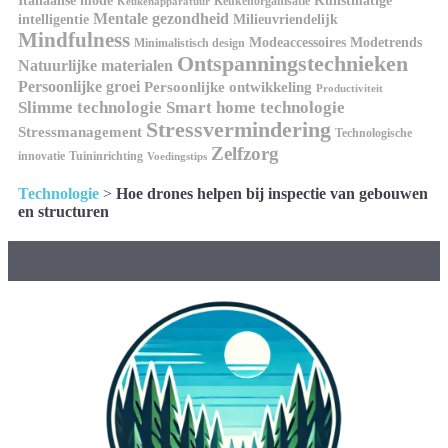
Kunstmatige
Italiaanse mode
Keukenorganisatie
Keukenapparatuur
Mentale gezondheid
intelligentie
Milieuvriendelijk
Mindfulness
Modeaccessoires
Modetrends
Minimalistisch design
Ontspanningstechnieken
Natuurlijke materialen
Persoonlijke groei
Persoonlijke ontwikkeling
Productiviteit
Slimme technologie
Smart home technologie
Stressvermindering
Stressmanagement
Technologische
Zelfzorg
innovatie
Tuininrichting
Voedingstips
Technologie
>
Hoe drones helpen bij inspectie van gebouwen
en structuren