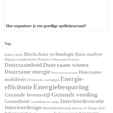
Hoe organiseer je een gezellige spelletjesavond?
Tags
Blockchain technologie
Data-analyse
Balans vinden
Domótica
Duurzaam bouwen
Digitale transformatie
Duurzaamheid
Duurzaam wonen
Duurzame energie
Duurzame
Duurzame materialen
Energie-
mobiliteit
Elektrische voertuigen
Energiebesparing
efficiëntie
Gezonde voeding
Gezonde levensstijl
Interieurdecoratie
Gezondheid
Gezondheid en welzijn
Interieurdesign
Interieurontwerp
Internet of Things (IoT)