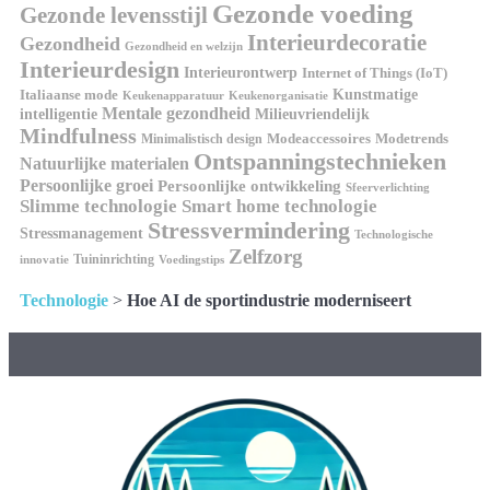
Gezonde voeding
Gezonde levensstijl
Interieurdecoratie
Gezondheid
Gezondheid en welzijn
Interieurdesign
Interieurontwerp
Internet of Things (IoT)
Italiaanse mode
Kunstmatige
Keukenapparatuur
Keukenorganisatie
Mentale gezondheid
intelligentie
Milieuvriendelijk
Mindfulness
Modeaccessoires
Modetrends
Minimalistisch design
Ontspanningstechnieken
Natuurlijke materialen
Persoonlijke groei
Persoonlijke ontwikkeling
Sfeerverlichting
Slimme technologie
Smart home technologie
Stressvermindering
Stressmanagement
Technologische
Zelfzorg
Tuininrichting
innovatie
Voedingstips
Technologie
>
Hoe AI de sportindustrie moderniseert