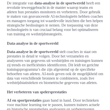
De integratie van
data-analyse in de sportwereld
heeft een
revolutie teweeggebracht in de manier waarop teams en
atleten hun prestaties monitoren en verbeteren. Door gebruik
te maken van geavanceerde AI-technologieën hebben coaches
en managers toegang tot waardevolle inzichten die hen helpen
strategische beslissingen te nemen. De toepassing van deze
technologieën is van cruciaal belang voor het optimaliseren
van training en wedstrijdstrategieën.
Data-analyse in de sportwereld
Data-analyse in de sportwereld
stelt coaches in staat om
prestaties in detail te volgen. Door het verzamelen en
analyseren van gegevens uit wedstrijden en trainingen kunnen
zij trends en inefficiënties identificeren. Dit leidt tot gerichte
trainingsprogramma’s die zijn afgestemd op de specifieke
behoeften van atleten. AI-tools geven ook de mogelijkheid om
data van verschillende bronnen te combineren, zoals live
wedstrijdstatistieken en biometrische gegevens van atleten.
Het verbeteren van spelersprestaties
AI en sportprestaties
gaan hand in hand. Door technieken
voor machine learning toe te passen, kunnen trainers actuele
en historische prestatiedata analyseren en verbeterpunten