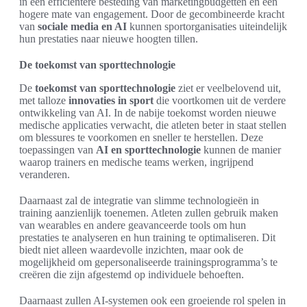
in een efficiëntere besteding van marketingbudgetten en een
hogere mate van engagement. Door de gecombineerde kracht
van
sociale media en AI
kunnen sportorganisaties uiteindelijk
hun prestaties naar nieuwe hoogten tillen.
De toekomst van sporttechnologie
De
toekomst van sporttechnologie
ziet er veelbelovend uit,
met talloze
innovaties in sport
die voortkomen uit de verdere
ontwikkeling van AI. In de nabije toekomst worden nieuwe
medische applicaties verwacht, die atleten beter in staat stellen
om blessures te voorkomen en sneller te herstellen. Deze
toepassingen van
AI en sporttechnologie
kunnen de manier
waarop trainers en medische teams werken, ingrijpend
veranderen.
Daarnaast zal de integratie van slimme technologieën in
training aanzienlijk toenemen. Atleten zullen gebruik maken
van wearables en andere geavanceerde tools om hun
prestaties te analyseren en hun training te optimaliseren. Dit
biedt niet alleen waardevolle inzichten, maar ook de
mogelijkheid om gepersonaliseerde trainingsprogramma’s te
creëren die zijn afgestemd op individuele behoeften.
Daarnaast zullen AI-systemen ook een groeiende rol spelen in