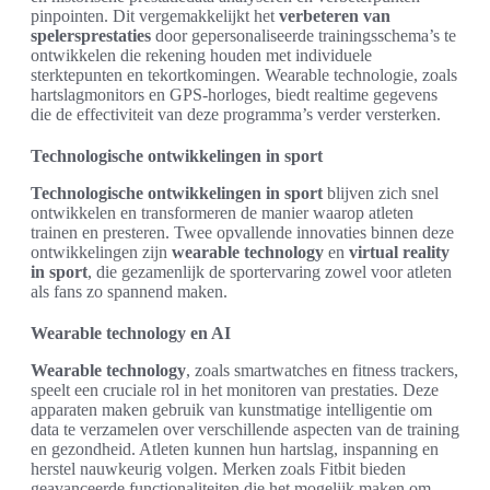
pinpointen. Dit vergemakkelijkt het
verbeteren van
spelersprestaties
door gepersonaliseerde trainingsschema’s te
ontwikkelen die rekening houden met individuele
sterktepunten en tekortkomingen. Wearable technologie, zoals
hartslagmonitors en GPS-horloges, biedt realtime gegevens
die de effectiviteit van deze programma’s verder versterken.
Technologische ontwikkelingen in sport
Technologische ontwikkelingen in sport
blijven zich snel
ontwikkelen en transformeren de manier waarop atleten
trainen en presteren. Twee opvallende innovaties binnen deze
ontwikkelingen zijn
wearable technology
en
virtual reality
in sport
, die gezamenlijk de sportervaring zowel voor atleten
als fans zo spannend maken.
Wearable technology en AI
Wearable technology
, zoals smartwatches en fitness trackers,
speelt een cruciale rol in het monitoren van prestaties. Deze
apparaten maken gebruik van kunstmatige intelligentie om
data te verzamelen over verschillende aspecten van de training
en gezondheid. Atleten kunnen hun hartslag, inspanning en
herstel nauwkeurig volgen. Merken zoals Fitbit bieden
geavanceerde functionaliteiten die het mogelijk maken om