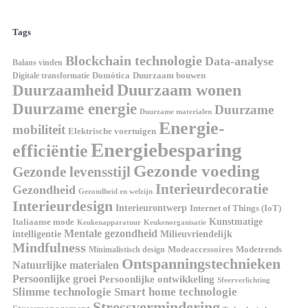
Tags
Blockchain technologie
Data-analyse
Balans vinden
Digitale transformatie
Domótica
Duurzaam bouwen
Duurzaam wonen
Duurzaamheid
Duurzame energie
Duurzame
Duurzame materialen
Energie-
mobiliteit
Elektrische voertuigen
Energiebesparing
efficiëntie
Gezonde voeding
Gezonde levensstijl
Interieurdecoratie
Gezondheid
Gezondheid en welzijn
Interieurdesign
Interieurontwerp
Internet of Things (IoT)
Italiaanse mode
Kunstmatige
Keukenapparatuur
Keukenorganisatie
Mentale gezondheid
intelligentie
Milieuvriendelijk
Mindfulness
Modeaccessoires
Modetrends
Minimalistisch design
Ontspanningstechnieken
Natuurlijke materialen
Persoonlijke groei
Persoonlijke ontwikkeling
Sfeerverlichting
Slimme technologie
Smart home technologie
Stressvermindering