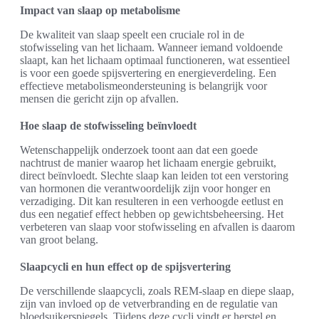
Impact van slaap op metabolisme
De kwaliteit van slaap speelt een cruciale rol in de
stofwisseling van het lichaam. Wanneer iemand voldoende
slaapt, kan het lichaam optimaal functioneren, wat essentieel
is voor een goede spijsvertering en energieverdeling. Een
effectieve metabolismeondersteuning is belangrijk voor
mensen die gericht zijn op afvallen.
Hoe slaap de stofwisseling beïnvloedt
Wetenschappelijk onderzoek toont aan dat een goede
nachtrust de manier waarop het lichaam energie gebruikt,
direct beïnvloedt. Slechte slaap kan leiden tot een verstoring
van hormonen die verantwoordelijk zijn voor honger en
verzadiging. Dit kan resulteren in een verhoogde eetlust en
dus een negatief effect hebben op gewichtsbeheersing. Het
verbeteren van slaap voor stofwisseling en afvallen is daarom
van groot belang.
Slaapcycli en hun effect op de spijsvertering
De verschillende slaapcycli, zoals REM-slaap en diepe slaap,
zijn van invloed op de vetverbranding en de regulatie van
bloedsuikerspiegels. Tijdens deze cycli vindt er herstel en