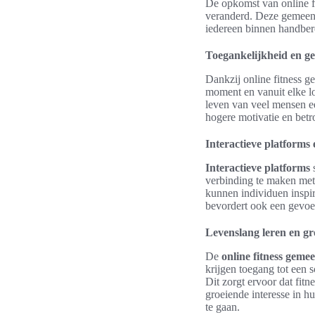
De opkomst van online f
veranderd. Deze gemeens
iedereen binnen handbere
Toegankelijkheid en 
Dankzij online fitness g
moment en vanuit elke loc
leven van veel mensen e
hogere motivatie en betr
Interactieve platforms 
Interactieve platforms
s
verbinding te maken met 
kunnen individuen inspir
bevordert ook een gevoe
Levenslang leren en gr
De
online fitness geme
krijgen toegang tot een s
Dit zorgt ervoor dat fitn
groeiende interesse in h
te gaan.