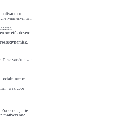
e
motivatie
en
ische kenmerken zijn:
inderen.
ren om effectievere
roepsdynamiek
.
n
. Deze variëren van
sociale interactie
komen, waardoor
. Zonder de juiste
Een
motiverende