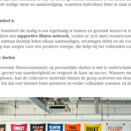
 de nodige steun en aanmoediging, waardoor individuen beter in staat z
tieel is
e brandstof die nodig is om regelmatig te trainen en gezonde keuzes te
 door een
supportive fitness netwerk
, voelen ze zich meer verantwoor
 ontstaat doordat leden elkaar aanmoedigen, ervaringen delen en als vo
kan zorgen voor een positieve energie, die helpt bij het volhouden van
e doelen
erende fitnesscommunity op persoonlijke doelen is niet te onderschat
t gevoel van saamhorigheid en vergroot de kans op succes. Wanneer men
opbouw, kan de collectieve motivatie binnen de groep activeren om dez
et feit dat veel mensen beter presteren en eerder volharden wanneer zij 