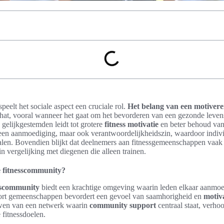
speelt het sociale aspect een cruciale rol.
Het belang van een motiver
hat, vooral wanneer het gaat om het bevorderen van een gezonde levens
 gelijkgestemden leidt tot grotere
fitness motivatie
en beter behoud van
leen aanmoediging, maar ook verantwoordelijkheidszin, waardoor indivi
halen. Bovendien blijkt dat deelnemers aan fitnessgemeenschappen vaak
 in vergelijking met diegenen die alleen trainen.
e fitnesscommunity?
sscommunity
biedt een krachtige omgeving waarin leden elkaar aanmo
 soort gemeenschappen bevordert een gevoel van saamhorigheid en
motiv
wen van een netwerk waarin
community support
centraal staat, verho
 fitnessdoelen.