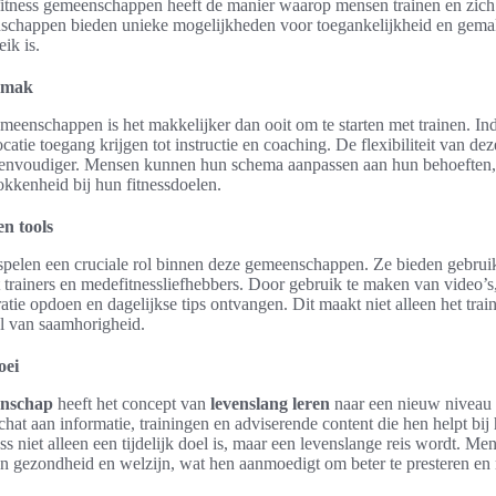
itness gemeenschappen heeft de manier waarop mensen trainen en zich 
chappen bieden unieke mogelijkheden voor toegankelijkheid en gemak
ik is.
gemak
emeenschappen is het makkelijker dan ooit om te starten met trainen. I
atie toegang krijgen tot instructie en coaching. De flexibiliteit van de
envoudiger. Mensen kunnen hun schema aanpassen aan hun behoeften, 
okkenheid bij hun fitnessdoelen.
en tools
pelen een cruciale rol binnen deze gemeenschappen. Ze bieden gebrui
trainers en medefitnessliefhebbers. Door gebruik te maken van video’s, 
atie opdoen en dagelijkse tips ontvangen. Dit maakt niet alleen het trai
l van saamhorigheid.
oei
enschap
heeft het concept van
levenslang leren
naar een nieuw niveau 
chat aan informatie, trainingen en adviserende content die hen helpt bij
ess niet alleen een tijdelijk doel is, maar een levenslange reis wordt. 
un gezondheid en welzijn, wat hen aanmoedigt om beter te presteren en