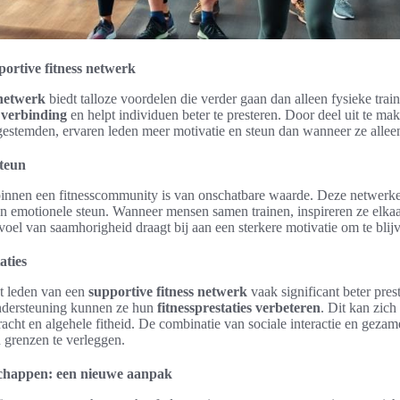
ortive fitness netwerk
 netwerk
biedt talloze voordelen die verder gaan dan alleen fysieke train
e verbinding
en helpt individuen beter te presteren. Door deel uit te ma
estemden, ervaren leden meer motivatie en steun dan wanneer ze alleen
steun
innen een fitnesscommunity is van onschatbare waarde. Deze netwerk
n emotionele steun. Wanneer mensen samen trainen, inspireren ze elkaa
voel van saamhorigheid draagt bij aan een sterkere motivatie om te blij
aties
at leden van een
supportive fitness netwerk
vaak significant beter pres
 ondersteuning kunnen ze hun
fitnessprestaties verbeteren
. Dit kan zich
cht en algehele fitheid. De combinatie van sociale interactie en gezam
 grenzen te verleggen.
schappen: een nieuwe aanpak