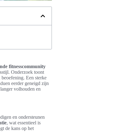
ende fitnesscommunity
stijl. Onderzoek toont
 beoefening. Een sterke
duen eerder geneigd zijn
 langer volhouden en
edigen en ondersteunen
atie
, wat essentieel is
ogt de kans op het