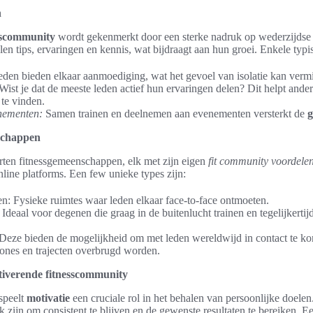
n
sscommunity
wordt gekenmerkt door een sterke nadruk op wederzijds
en tips, ervaringen en kennis, wat bijdraagt aan hun groei. Enkele typ
den bieden elkaar aanmoediging, wat het gevoel van isolatie kan verm
Wist je dat de meeste leden actief hun ervaringen delen? Dit helpt ande
te vinden.
nementen:
Samen trainen en deelnemen aan evenementen versterkt de
g
schappen
orten fitnessgemeenschappen, elk met zijn eigen
fit community voordele
nline platforms. Een few unieke types zijn:
n: Fysieke ruimtes waar leden elkaar face-to-face ontmoeten.
deaal voor degenen die graag in de buitenlucht trainen en tegelijkertijd 
 Deze bieden de mogelijkheid om met leden wereldwijd in contact te 
dzones en trajecten overbrugd worden.
tiverende fitnesscommunity
 speelt
motivatie
een cruciale rol in het behalen van persoonlijke doelen
k zijn om consistent te blijven en de gewenste resultaten te bereiken. 