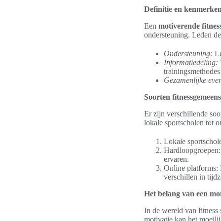
Definitie en kenmerke
Een
motiverende fitne
ondersteuning. Leden del
Ondersteuning:
Le
Informatiedeling:
trainingsmethodes 
Gezamenlijke eve
Soorten fitnessgemeen
Er zijn verschillende so
lokale sportscholen tot o
Lokale sportschole
Hardloopgroepen: I
ervaren.
Online platforms:
verschillen in tij
Het belang van een mo
In de wereld van fitness
motivatie kan het moeilij