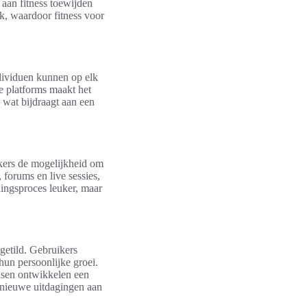
aan fitness toewijden
, waardoor fitness voor
ndividuen kunnen op elk
ze platforms maakt het
wat bijdraagt aan een
kers de mogelijkheid om
forums en live sessies,
ningsproces leuker, maar
getild. Gebruikers
 hun persoonlijke groei.
Mensen ontwikkelen een
 nieuwe uitdagingen aan