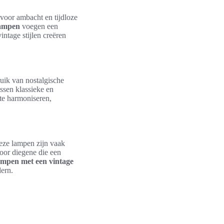
 voor ambacht en tijdloze
lampen
voegen een
ntage stijlen creëren
uik van nostalgische
ussen klassieke en
te harmoniseren,
eze lampen zijn vaak
oor diegene die een
mpen met een vintage
dern.