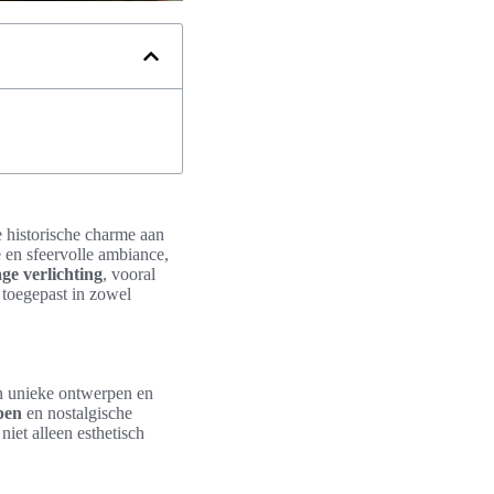
e historische charme aan
 en sfeervolle ambiance,
age verlichting
, vooral
 toegepast in zowel
n unieke ontwerpen en
pen
en nostalgische
niet alleen esthetisch