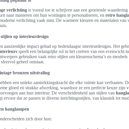
ting populair is
age verlichting
is vooral toe te schrijven aan een groeiende waardering
en naar manieren om hun woningen te personaliseren, en
retro hang
t moderne verlichting vaak mist. De warmere kleuren en materialen van vi
uis.
stijlen op interieurdesign
en aanzienlijke impact gehad op hedendaagse interieurdesigns. Het gebr
nterieurs
speelt een belangrijke rol in het creëren van een evenwicht t
ntwerpers gebruiken vaak retro stijlen om kleurenschema’s en meubels 
sfeervol geheel ontstaat.
ntage bronzen uitstraling
ebben een unieke aantrekkingskracht die elke ruimte kan verfraaien. D
me gloed en strakke afwerking, waardoor ze een perfecte keuze zijn v
 toevoegen aan hun interieur. De verscheidenheid aan stijlen van
hangla
t ervoor dat ze passen in diverse inrichtingsstijlen, van klassiek tot mo
en hanglampen
nderscheiden zich door hun: