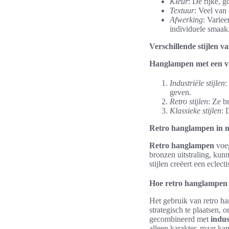
Kleur
: De rijke, 
Textuur
: Veel van
Afwerking
: Variee
individuele smaak
Verschillende stijlen 
Hanglampen met een vi
Industriële stijlen
:
geven.
Retro stijlen
: Ze b
Klassieke stijlen
: 
Retro hanglampen in m
Retro hanglampen
voeg
bronzen uitstraling, kun
stijlen creëert een eclect
Hoe retro hanglampen
Het gebruik van retro h
strategisch te plaatsen,
gecombineerd met
indu
alleen karakter, maar ka