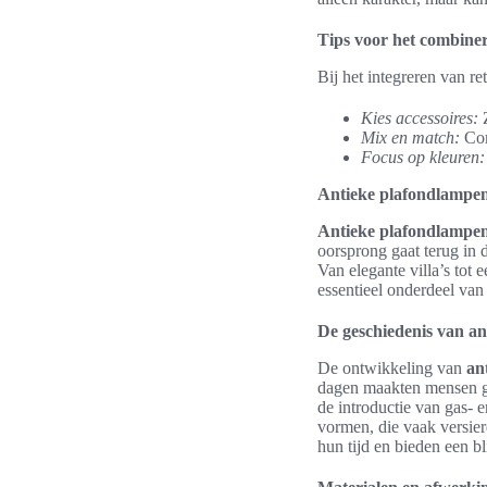
Tips voor het combine
Bij het integreren van r
Kies accessoires:
Z
Mix en match:
Com
Focus op kleuren:
Antieke plafondlampe
Antieke plafondlampe
oorsprong gaat terug in d
Van elegante villa’s tot
essentieel onderdeel van 
De geschiedenis van a
De ontwikkeling van
an
dagen maakten mensen ge
de introductie van gas- 
vormen, die vaak versie
hun tijd en bieden een bl