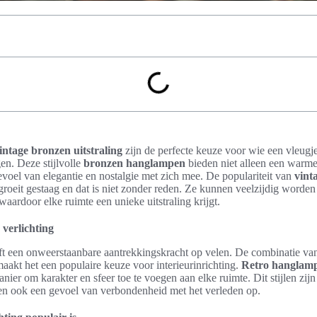
ntage bronzen uitstraling
zijn de perfecte keuze voor wie een vleugj
gen. Deze stijlvolle
bronzen hanglampen
bieden niet alleen een warme
oel van elegantie en nostalgie met zich mee. De populariteit van
vint
 groeit gestaag en dat is niet zonder reden. Ze kunnen veelzijdig worden
aardoor elke ruimte een unieke uitstraling krijgt.
verlichting
t een onweerstaanbare aantrekkingskracht op velen. De combinatie va
aakt het een populaire keuze voor interieurinrichting.
Retro hanglam
nier om karakter en sfeer toe te voegen aan elke ruimte. Dit stijlen zijn 
pen ook een gevoel van verbondenheid met het verleden op.