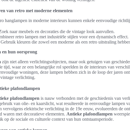
ren van retro met moderne elementen
etro hanglampen in moderne interieurs kunnen enkele eenvoudige richtli
oek naar meubels en decoraties die de vintage look aanvullen.
bineer retro lampen met industriële stijlen voor een dynamisch effect.
Gebruik kleuren die zowel een moderne als een retro uitstraling hebbe
n en hun oorsprong
n
zijn niet alleen verlichtingsobjecten, maar ook getuigen van geschied
e tijd, waar ze een belangrijke rol speelden in de interieurs van verschil
 eenvoudige woningen, deze lampen hebben zich in de loop der jaren on
vintage verlichting.
ntieke plafondlampen
tieke plafondlampen
is nauw verbonden met de geschiedenis van verlic
bruik van olie- en kaarslicht, wat resulteerde in eenvoudige lampen v
en vervolgens elektrische verlichting in de 19e eeuw, evolueerden de 
rd waren met decoratieve elementen.
Antieke plafondlampen
weerspieg
ik op de sociale en culturele context van hun ontstaansperiode.