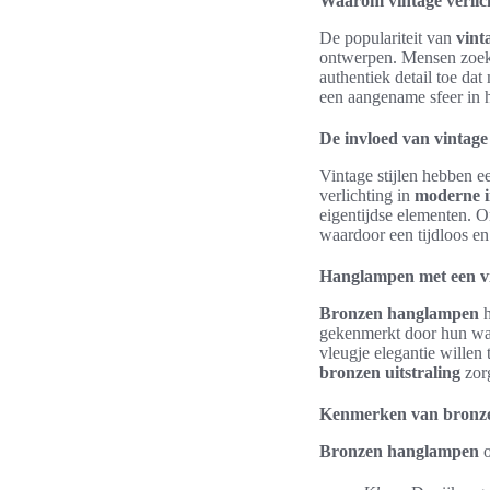
Waarom vintage verlich
De populariteit van
vint
ontwerpen. Mensen zoek
authentiek detail toe da
een aangename sfeer in h
De invloed van vintage 
Vintage stijlen hebben e
verlichting in
moderne i
eigentijdse elementen. O
waardoor een tijdloos en 
Hanglampen met een vi
Bronzen hanglampen
h
gekenmerkt door hun war
vleugje elegantie willen
bronzen uitstraling
zorg
Kenmerken van bronz
Bronzen hanglampen
o