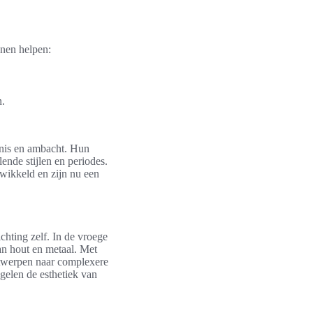
jnen helpen:
n.
enis en ambacht. Hun
lende stijlen en periodes.
twikkeld en zijn nu een
hting zelf. In de vroege
an hout en metaal. Met
ontwerpen naar complexere
elen de esthetiek van