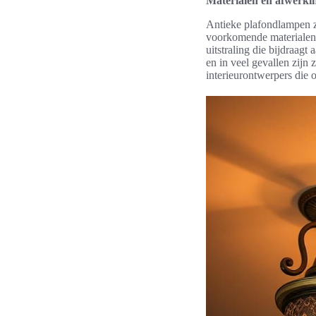
Materialen en afwerki
Antieke plafondlampen zi
voorkomende materialen z
uitstraling die bijdraag
en in veel gevallen zij
interieurontwerpers die o