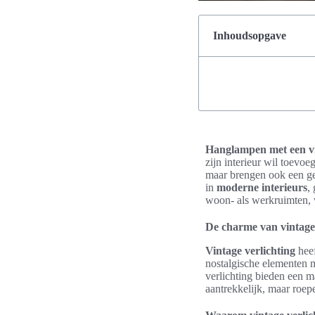
Inhoudsopgave
Hanglampen met een vi
zijn interieur wil toevoe
maar brengen ook een gev
in
moderne interieurs
,
woon- als werkruimten, w
De charme van vintage 
Vintage verlichting
heef
nostalgische elementen m
verlichting bieden een ma
aantrekkelijk, maar roe