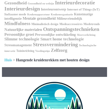
Interieurdecoratie
Gezondheid
Gezondheid en welzijn
Interieurdesign
Interieurontwerp
Internet of Things (IoT)
Italiaanse mode
Kunstmatige
Keukenapparatuur
Keukenorganisatie
Mentale gezondheid
intelligentie
Milieuvriendelijk
Mindfulness
Modeaccessoires
Modetrends
Minimalistisch design
Ontspanningstechnieken
Natuurlijke materialen
Persoonlijke groei
Persoonlijke ontwikkeling
Sfeerverlichting
Slimme technologie
Smart home technologie
Stressvermindering
Stressmanagement
Technologische
Zelfzorg
Tuininrichting
innovatie
Voedingstips
Huis
>
Hangende kruidenrekken met houten design