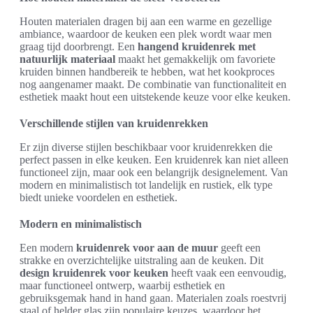
Houten materialen dragen bij aan een warme en gezellige
ambiance, waardoor de keuken een plek wordt waar men
graag tijd doorbrengt. Een
hangend kruidenrek met
natuurlijk materiaal
maakt het gemakkelijk om favoriete
kruiden binnen handbereik te hebben, wat het kookproces
nog aangenamer maakt. De combinatie van functionaliteit en
esthetiek maakt hout een uitstekende keuze voor elke keuken.
Verschillende stijlen van kruidenrekken
Er zijn diverse stijlen beschikbaar voor kruidenrekken die
perfect passen in elke keuken. Een kruidenrek kan niet alleen
functioneel zijn, maar ook een belangrijk designelement. Van
modern en minimalistisch tot landelijk en rustiek, elk type
biedt unieke voordelen en esthetiek.
Modern en minimalistisch
Een modern
kruidenrek voor aan de muur
geeft een
strakke en overzichtelijke uitstraling aan de keuken. Dit
design kruidenrek voor keuken
heeft vaak een eenvoudig,
maar functioneel ontwerp, waarbij esthetiek en
gebruiksgemak hand in hand gaan. Materialen zoals roestvrij
staal of helder glas zijn populaire keuzes, waardoor het