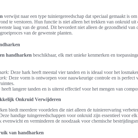
en
verwijst naar een type tuiniergereedschap dat speciaal gemaakt is om
ond te verstoren. Hun functie is niet alleen het trekken van onkruid uit
venste laag van de grond. Dit bevordert niet alleen de gezondheid van
 groeiproces van de gewenste planten.
andharken
pen handharken
beschikbaar, elk met unieke kenmerken en toepassinge
hark:
Deze hark heeft meestal vier tanden en is ideaal voor het losmake
ark:
Deze vorm is ontworpen voor nauwkeurige controle en is perfect v
ruimtes.
 heeft langere tanden en is uiterst effectief voor het mengen van compo
kelijk Onkruid Verwijderen
en biedt meerdere voordelen die niet alleen de tuinierervaring verbete
Deze handige tuingereedschappen voor onkruid zijn essentieel voor elk 
jk evenwicht en verminderen de noodzaak voor chemische bestrijdingsm
bruik van handharken