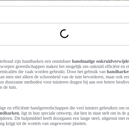
derhoud zijn handharken een onmisbare
handmatige onkruidverwijde
ntworpen gereedschappen maken het mogelijk om onkruid efficiënt en eff
hemicaliën die vaak worden gebruikt. Door het gebruik van
handharken
kan men niet alleen de schoonheid van de tuin bevorderen, maar ook 
ze duurzame methoden voor tuinieren dragen bij aan een betere biodiver
n de tuin.
ige en efficiënte handgereedschappen die veel tuiniers gebruiken om on
andharken
, ligt in hun speciale ontwerp, dat hen in staat stelt om in de
ijderen. Dit hulpmiddel heeft doorgaans een lange steel, uitgerust met e
g krijgt tot de wortels van ongewenste planten.