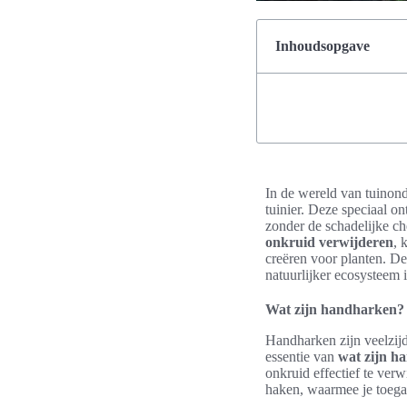
Inhoudsopgave
In de wereld van tuinon
tuinier. Deze speciaal o
zonder de schadelijke c
onkruid verwijderen
, 
creëren voor planten. De
natuurlijker ecosysteem i
Wat zijn handharken?
Handharken zijn veelzijd
essentie van
wat zijn h
onkruid effectief te verw
haken, waarmee je toegan