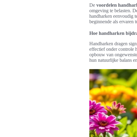
De
voordelen handhar
omgeving te belasten. D
handharken eenvoudig te
beginnende als ervaren t
Hoe handharken bijdra
Handharken dragen signi
effectief onder control
opbouw van ongewenste v
hun natuurlijke balans e