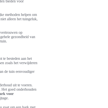
oden bieden voor
rlijke methoden helpen om
iet alleen het tuingeluk,
e vertrouwen op
algehele gezondheid van
tuin.
t te besteden aan het
en zoals het verwijderen
van de tuin eenvoudiger
erhoud uit te voeren.
n. Het goed onderhouden
ark voor
jtage.
 nu gaat om een hark met