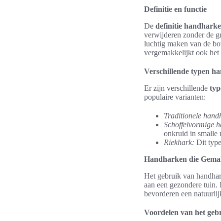
Definitie en functie
De
definitie handhark
verwijderen zonder de gr
luchtig maken van de bo
vergemakkelijkt ook het
Verschillende typen h
Er zijn verschillende
ty
populaire varianten:
Traditionele hand
Schoffelvormige h
onkruid in smalle 
Riekhark:
Dit type
Handharken die Gemak
Het gebruik van handhark
aan een gezondere tuin. 
bevorderen een natuurli
Voordelen van het ge