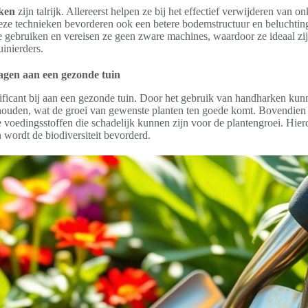
ken
zijn talrijk. Allereerst helpen ze bij het effectief verwijderen van o
eze technieken bevorderen ook een betere bodemstructuur en beluchting
 gebruiken en vereisen ze geen zware machines, waardoor ze ideaal zi
uinierders.
gen aan een gezonde tuin
ficant bij aan een gezonde tuin. Door het gebruik van handharken kun
e houden, wat de groei van gewenste planten ten goede komt. Bovendien
oedingsstoffen die schadelijk kunnen zijn voor de plantengroei. Hie
n wordt de biodiversiteit bevorderd.