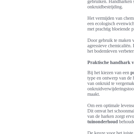
gebruiken. Handharken sp
onkruidbestrijding.
Het vermijden van chemic
een ecologisch evenwicht
met prachtig bloeiende p
Door gebruik te maken v
agressieve chemicaliën. 
het bodemleven verbetert
Praktische handhark 
Bij het kiezen van een
p
type en ontwerp van de 
van onkruid te vergemak
onkruidverwijderingstool
maakt.
Om een optimale levensdu
Dit omvat het schoonmak
van de harken zorgt ervo
tuinonderhoud
behouden
De keuze voor het juiste