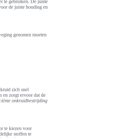
r te gebruiken. De juiste
voor de juiste houding en
rweging genomen moeten
kruid zich snel
n en zorgt ervoor dat de
iciënte onkruidbestrijding
or te kiezen voor
elijke stoffen te