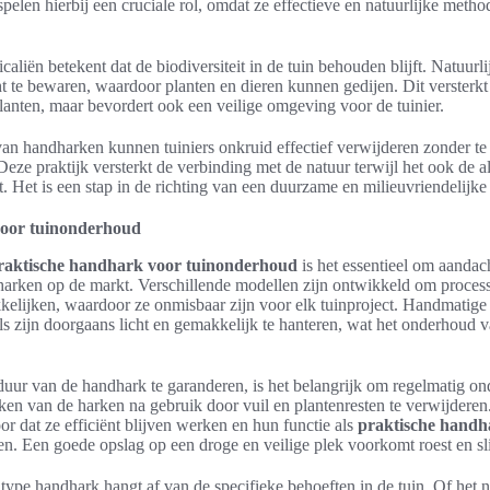
elen hierbij een cruciale rol, omdat ze effectieve en natuurlijke meth
aliën betekent dat de biodiversiteit in de tuin behouden blijft. Natuu
 te bewaren, waardoor planten en dieren kunnen gedijen. Dit versterkt n
lanten, maar bevordert ook een veilige omgeving voor de tuinier.
an handharken kunnen tuiniers onkruid effectief verwijderen zonder t
Deze praktijk versterkt de verbinding met de natuur terwijl het ook de 
. Het is een stap in de richting van een duurzame en milieuvriendelijke 
voor tuinonderhoud
raktische handhark voor tuinonderhoud
is het essentieel om aandach
harken op de markt. Verschillende modellen zijn ontwikkeld om process
kelijken, waardoor ze onmisbaar zijn voor elk tuinproject. Handmatige
s zijn doorgaans licht en gemakkelijk te hanteren, wat het onderhoud 
ur van de handhark te garanderen, is het belangrijk om regelmatig ond
en van de harken na gebruik door vuil en plantenresten te verwijdere
or dat ze efficiënt blijven werken en hun functie als
praktische handh
. Een goede opslag op een droge en veilige plek voorkomt roest en sli
 type handhark hangt af van de specifieke behoeften in de tuin. Of het