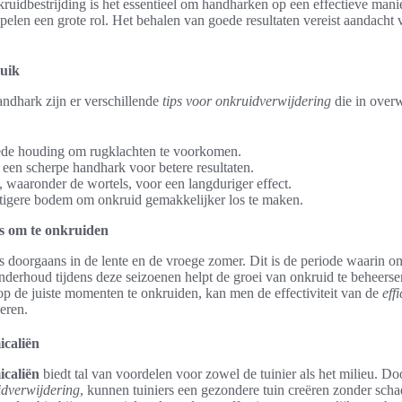
ruidbestrijding is het essentieel om handharken op een effectieve manie
pelen een grote rol. Het behalen van goede resultaten vereist aandacht 
ruik
andhark zijn er verschillende
tips voor onkruidverwijdering
die in ove
ede houding om rugklachten te voorkomen.
een scherpe handhark voor betere resultaten.
 waaronder de wortels, voor een langduriger effect.
tigere bodem om onkruid gemakkelijker los te maken.
is om te onkruiden
s doorgaans in de lente en de vroege zomer. Dit is de periode waarin on
nderhoud tijdens deze seizoenen helpt de groei van onkruid te beheerse
 op de juiste momenten te onkruiden, kan men de effectiviteit van de
eff
eren.
icaliën
icaliën
biedt tal van voordelen voor zowel de tuinier als het milieu. Do
idverwijdering
, kunnen tuiniers een gezondere tuin creëren zonder schad