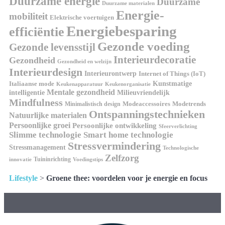
Duurzame energie
Duurzame
Duurzame materialen
Energie-
mobiliteit
Elektrische voertuigen
Energiebesparing
efficiëntie
Gezonde voeding
Gezonde levensstijl
Interieurdecoratie
Gezondheid
Gezondheid en welzijn
Interieurdesign
Interieurontwerp
Internet of Things (IoT)
Italiaanse mode
Kunstmatige
Keukenapparatuur
Keukenorganisatie
Mentale gezondheid
intelligentie
Milieuvriendelijk
Mindfulness
Modeaccessoires
Modetrends
Minimalistisch design
Ontspanningstechnieken
Natuurlijke materialen
Persoonlijke groei
Persoonlijke ontwikkeling
Sfeerverlichting
Slimme technologie
Smart home technologie
Stressvermindering
Stressmanagement
Technologische
Zelfzorg
Tuininrichting
innovatie
Voedingstips
Lifestyle
>
Groene thee: voordelen voor je energie en focus