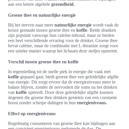
aan een betere algehele
gezondheid.
Groene thee en natuurlijke energie
Bij het streven naar meer
natuurlijke energie
wordt vaak de
keuze gemaakt tussen groene thee en
koffie
. Beide dranken
zijn populair vanwege hun cafeïne-inhoud, maar ze bieden
een heel verschillende ervaring voor de drinker. Groene thee
bevat cafeïne, maar de combinatie met L-theanine zorgt voor
een unieke manier waarop het lichaam deze stofjes opneemt.
Verschil tussen groene thee en koffie
In tegenstelling tot de snelle piek in energie die vaak met
koffie
gepaard gaat, biedt groene thee een geleidelijke afgifte
van energie. Dit zorgt ervoor dat de energieniveaus meer in
balans blijven, zonder de nervositeit die soms na het drinken
van
koffie
optreedt. Door deze geleidelijke afgifte kunnen
degenen die groene thee drinken genieten van een constante
boost zonder scherpe dalingen in hun
energieniveaus.
Effect op energieniveaus
Regelmatig consumeren van groene thee kan bijdragen aan
een consistent energieniveau gedurende de dag. De