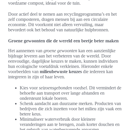
voedzame compost, ideaal voor de tuin.
Door actief deel te nemen aan recyclingprogramma’s en het
zelf composteren, dragen mensen bij aan een circulaire
economie. Dit voorkomt niet alleen vervuiling, maar
bevordert ook het behoud van natuurlijke hulpbronnen.
Groene gewoonten die de wereld een beetje beter maken
Het aannemen van
groene gewoonten
kan een aanzienlijke
bijdrage leveren aan het verbeteren van de wereld. Door
eenvoudige, dagelijkse keuzes te maken, kunnen individuen
hun ecologische voetafdruk verkleinen. Hieronder enkele
voorbeelden van
milieubewuste keuzes
die iedereen kan
integreren in zijn of haar leven.
Kies voor
seizoensgebonden voedsel
. Dit vermindert de
behoefte aan transport over lange afstanden en
ondersteunt lokale boeren.
Schenk aandacht aan duurzame merken. Producten van
bedrijven die zich inzetten voor het milieu zijn vaak een
betere keus.
Minimaliseer waterverbruik door kleinere
veranderingen aan te brengen, zoals korter douchen en
het gebruik van waterbesparende apparaten.