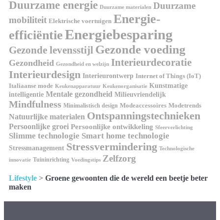
Duurzame energie
Duurzame
Duurzame materialen
Energie-
mobiliteit
Elektrische voertuigen
Energiebesparing
efficiëntie
Gezonde voeding
Gezonde levensstijl
Interieurdecoratie
Gezondheid
Gezondheid en welzijn
Interieurdesign
Interieurontwerp
Internet of Things (IoT)
Italiaanse mode
Kunstmatige
Keukenapparatuur
Keukenorganisatie
Mentale gezondheid
intelligentie
Milieuvriendelijk
Mindfulness
Modeaccessoires
Modetrends
Minimalistisch design
Ontspanningstechnieken
Natuurlijke materialen
Persoonlijke groei
Persoonlijke ontwikkeling
Sfeerverlichting
Slimme technologie
Smart home technologie
Stressvermindering
Stressmanagement
Technologische
Zelfzorg
Tuininrichting
innovatie
Voedingstips
Lifestyle
>
Groene gewoonten die de wereld een beetje beter
maken