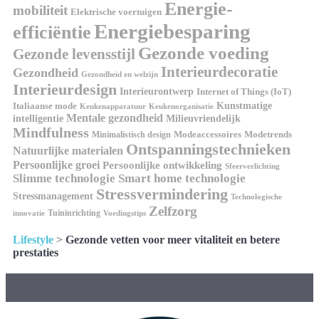
Energie-
mobiliteit
Elektrische voertuigen
Energiebesparing
efficiëntie
Gezonde voeding
Gezonde levensstijl
Interieurdecoratie
Gezondheid
Gezondheid en welzijn
Interieurdesign
Interieurontwerp
Internet of Things (IoT)
Italiaanse mode
Kunstmatige
Keukenapparatuur
Keukenorganisatie
Mentale gezondheid
intelligentie
Milieuvriendelijk
Mindfulness
Modeaccessoires
Modetrends
Minimalistisch design
Ontspanningstechnieken
Natuurlijke materialen
Persoonlijke groei
Persoonlijke ontwikkeling
Sfeerverlichting
Slimme technologie
Smart home technologie
Stressvermindering
Stressmanagement
Technologische
Zelfzorg
Tuininrichting
innovatie
Voedingstips
Lifestyle
>
Gezonde vetten voor meer vitaliteit en betere
prestaties