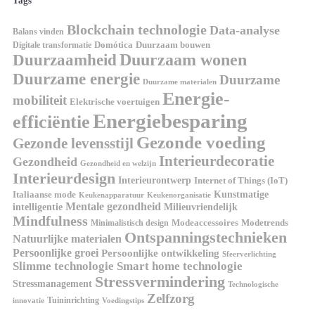
Tags
Blockchain technologie
Data-analyse
Balans vinden
Digitale transformatie
Domótica
Duurzaam bouwen
Duurzaam wonen
Duurzaamheid
Duurzame energie
Duurzame
Duurzame materialen
Energie-
mobiliteit
Elektrische voertuigen
Energiebesparing
efficiëntie
Gezonde voeding
Gezonde levensstijl
Interieurdecoratie
Gezondheid
Gezondheid en welzijn
Interieurdesign
Interieurontwerp
Internet of Things (IoT)
Italiaanse mode
Kunstmatige
Keukenapparatuur
Keukenorganisatie
Mentale gezondheid
intelligentie
Milieuvriendelijk
Mindfulness
Modeaccessoires
Modetrends
Minimalistisch design
Ontspanningstechnieken
Natuurlijke materialen
Persoonlijke groei
Persoonlijke ontwikkeling
Sfeerverlichting
Slimme technologie
Smart home technologie
Stressvermindering
Stressmanagement
Technologische
Zelfzorg
Tuininrichting
innovatie
Voedingstips