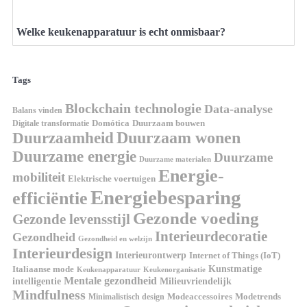
Welke keukenapparatuur is echt onmisbaar?
Tags
Blockchain technologie
Data-analyse
Balans vinden
Digitale transformatie
Domótica
Duurzaam bouwen
Duurzaam wonen
Duurzaamheid
Duurzame energie
Duurzame
Duurzame materialen
Energie-
mobiliteit
Elektrische voertuigen
Energiebesparing
efficiëntie
Gezonde voeding
Gezonde levensstijl
Interieurdecoratie
Gezondheid
Gezondheid en welzijn
Interieurdesign
Interieurontwerp
Internet of Things (IoT)
Italiaanse mode
Kunstmatige
Keukenapparatuur
Keukenorganisatie
Mentale gezondheid
intelligentie
Milieuvriendelijk
Mindfulness
Modeaccessoires
Modetrends
Minimalistisch design