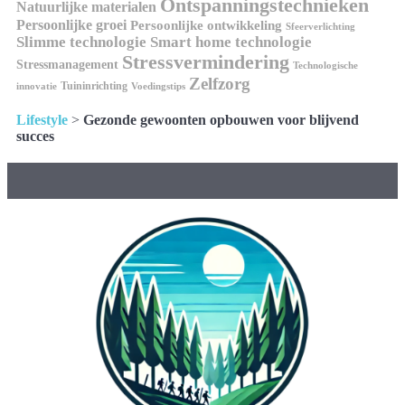
Ontspanningstechnieken
Natuurlijke materialen
Persoonlijke groei
Persoonlijke ontwikkeling
Sfeerverlichting
Slimme technologie
Smart home technologie
Stressvermindering
Stressmanagement
Technologische
Zelfzorg
Tuininrichting
innovatie
Voedingstips
Lifestyle
>
Gezonde gewoonten opbouwen voor blijvend
succes