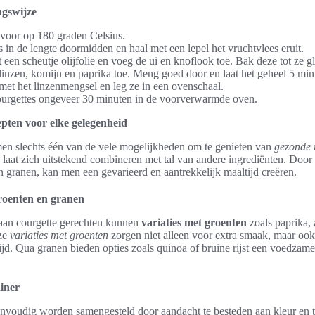
ngswijze
voor op 180 graden Celsius.
s in de lengte doormidden en haal met een lepel het vruchtvlees eruit.
 een scheutje olijfolie en voeg de ui en knoflook toe. Bak deze tot ze gl
linzen, komijn en paprika toe. Meng goed door en laat het geheel 5 mi
met het linzenmengsel en leg ze in een ovenschaal.
urgettes ongeveer 30 minuten in de voorverwarmde oven.
pten voor elke gelegenheid
en slechts één van de vele mogelijkheden om te genieten van
gezonde 
 laat zich uitstekend combineren met tal van andere ingrediënten. Door
n granen, kan men een gevarieerd en aantrekkelijk maaltijd creëren.
roenten en granen
 aan courgette gerechten kunnen
variaties met groenten
zoals paprika, 
ze
variaties met groenten
zorgen niet alleen voor extra smaak, maar oo
ijd. Qua granen bieden opties zoals quinoa of bruine rijst een voedzame
iner
nvoudig worden samengesteld door aandacht te besteden aan kleur en 