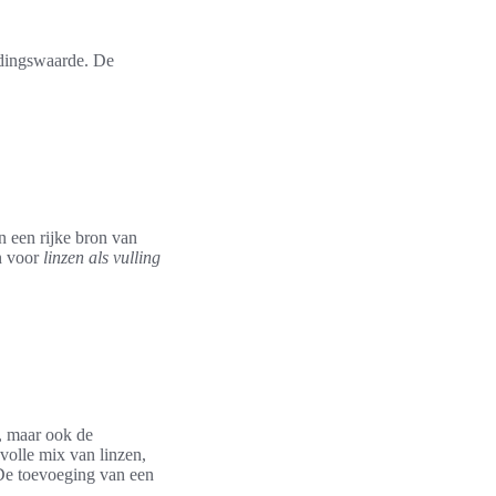
oedingswaarde. De
n een rijke bron van
n voor
linzen als vulling
n, maar ook de
kvolle mix van linzen,
De toevoeging van een