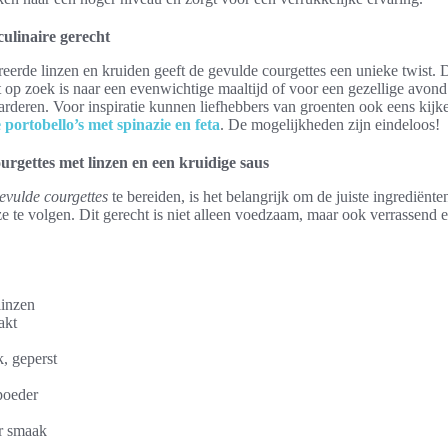
culinaire gerecht
erde linzen en kruiden geeft de gevulde courgettes een unieke twist. 
t op zoek is naar een evenwichtige maaltijd of voor een gezellige avond
rderen. Voor inspiratie kunnen liefhebbers van groenten ook eens kijk
 portobello’s met spinazie en feta
. De mogelijkheden zijn eindeloos!
urgettes met linzen en een kruidige saus
evulde courgettes
te bereiden, is het belangrijk om de juiste ingrediënte
ze te volgen. Dit gerecht is niet alleen voedzaam, maar ook verrassend
linzen
akt
k, geperst
poeder
r smaak