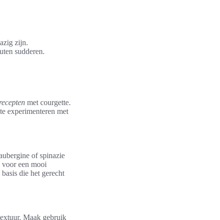
azig zijn.
nuten sudderen.
recepten
met courgette.
 te experimenteren met
aubergine of spinazie
k voor een mooi
 basis die het gerecht
textuur. Maak gebruik