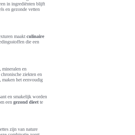
n in ingrediënten blijft
els en gezonde vetten
texturen maakt
culinaire
oedingsstoffen die een
, mineralen en
 chronische ziekten en
s, maken het eenvoudig
sant en smakelijk worden
 om een
gezond dieet
te
ettes zijn van nature
Deze combinatie zorgt