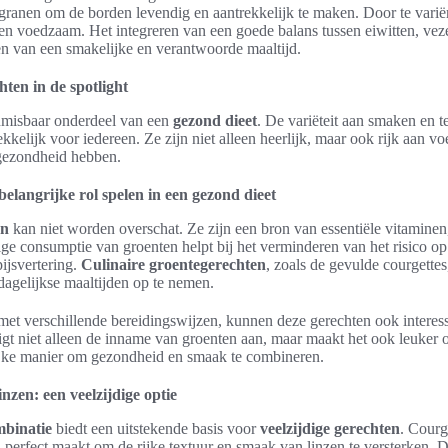
granen om de borden levendig en aantrekkelijk te maken. Door te variëre
t en voedzaam. Het integreren van een goede balans tussen eiwitten, vez
ten van een smakelijke en verantwoorde maaltijd.
ten in de spotlight
misbaar onderdeel van een
gezond dieet
. De variëteit aan smaken en 
kkelijk voor iedereen. Ze zijn niet alleen heerlijk, maar ook rijk aan v
 gezondheid hebben.
langrijke rol spelen in een gezond dieet
en
kan niet worden overschat. Ze zijn een bron van essentiële vitaminen
ge consumptie van groenten helpt bij het verminderen van het risico op
ijsvertering.
Culinaire groentegerechten
, zoals de gevulde courgette
agelijkse maaltijden op te nemen.
met verschillende bereidingswijzen, kunnen deze gerechten ook interes
igt niet alleen de inname van groenten aan, maar maakt het ook leuker
lijke manier om gezondheid en smaak te combineren.
nzen: een veelzijdige optie
mbinatie
biedt een uitstekende basis voor
veelzijdige gerechten
. Courg
perfect maakt om de rijke textuur en smaak van linzen te versterken. 