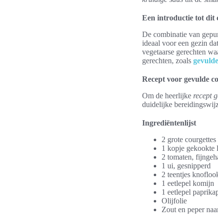
Een introductie tot dit 
De combinatie van gepure
ideaal voor een gezin da
vegetaarse gerechten waa
gerechten, zoals
gevulde
Recept voor gevulde co
Om de heerlijke
recept g
duidelijke bereidingswij
Ingrediëntenlijst
2 grote courgettes
1 kopje gekookte 
2 tomaten, fijngeh
1 ui, gesnipperd
2 teentjes knofloo
1 eetlepel komijn
1 eetlepel paprika
Olijfolie
Zout en peper naa