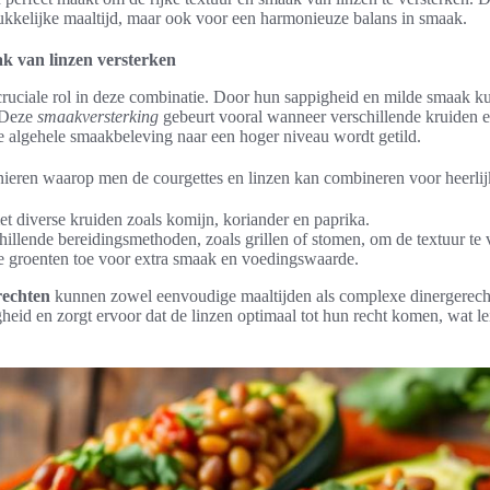
rukkelijke maaltijd, maar ook voor een harmonieuze balans in smaak.
k van linzen versterken
cruciale rol in deze combinatie. Door hun sappigheid en milde smaak ku
. Deze
smaakversterking
gebeurt vooral wanneer verschillende kruiden 
 algehele smaakbeleving naar een hoger niveau wordt getild.
nieren waarop men de courgettes en linzen kan combineren voor heerlijk
t diverse kruiden zoals komijn, koriander en paprika.
illende bereidingsmethoden, zoals grillen of stomen, om de textuur te 
e groenten toe voor extra smaak en voedingswaarde.
rechten
kunnen zowel eenvoudige maaltijden als complexe dinergerech
gheid en zorgt ervoor dat de linzen optimaal tot hun recht komen, wat le