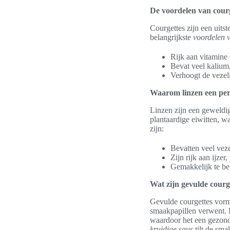
De voordelen van courg
Courgettes zijn een uits
belangrijkste
voordelen v
Rijk aan vitamine 
Bevat veel kalium,
Verhoogt de vezeli
Waarom linzen een perf
Linzen zijn een geweldig
plantaardige eiwitten, w
zijn:
Bevatten veel veze
Zijn rijk aan ijzer
Gemakkelijk te be
Wat zijn gevulde courg
Gevulde courgettes vorm
smaakpapillen verwent. Di
waardoor het een gezond
kruidige saus
tilt de sma