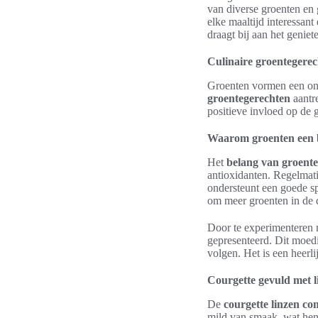
van diverse groenten en 
elke maaltijd interessan
draagt bij aan het genie
Culinaire groentegerech
Groenten vormen een on
groentegerechten
aantre
positieve invloed op de
Waarom groenten een be
Het
belang van groent
antioxidanten. Regelmati
ondersteunt een goede sp
om meer groenten in de d
Door te experimenteren 
gepresenteerd. Dit moed
volgen. Het is een heer
Courgette gevuld met li
De
courgette linzen co
mild van smaak, wat hen 