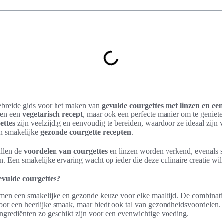
tgebreide gids voor het maken van
gevulde courgettes met linzen en ee
leen een
vegetarisch recept
, maar ook een perfecte manier om te genie
ettes
zijn veelzijdig en eenvoudig te bereiden, waardoor ze ideaal zijn 
n smakelijke
gezonde courgette recepten
.
ullen de
voordelen van courgettes
en linzen worden verkend, evenals st
en. Een smakelijke ervaring wacht op ieder die deze culinaire creatie wi
vulde courgettes?
en een smakelijke en gezonde keuze voor elke maaltijd. De combinati
 voor een heerlijke smaak, maar biedt ook tal van gezondheidsvoordelen. 
ngrediënten zo geschikt zijn voor een evenwichtige voeding.