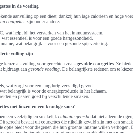
ettes in de voeding
tekende aanvulling op een dieet, dankzij hun lage calorieën en hoge v
an courgettes
zijn onder andere:
C, wat helpt bij het versterken van het immuunsysteem.
 wat essentieel is voor een goede hartgezondheid.
nname, wat belangrijk is voor een gezonde spijsvertering.
ecte vulling zijn
e keuze als vulling voor gerechten zoals
gevulde courgettes
. Ze biede
at bijdraagt aan
gezonde voeding
. De belangrijkste redenen om te kieze
ls, wat zorgt voor een langdurig verzadigd gevoel.
, wat belangrijk is voor de energieproductie in het lichaam.
reiden en passen goed bij verschillende smaken.
ettes met linzen en een kruidige saus?
en een veelzijdig en smakelijk
culinaire gerecht
dat niet alleen de oge
t gerecht bestaat uit courgettes die rijkelijk gevuld zijn met een smaa
e optie biedt voor diegenen die hun groente-inname willen verhogen. 
ken naar een hoger niveau en zorgt voor een verrukkelijke ervaring.