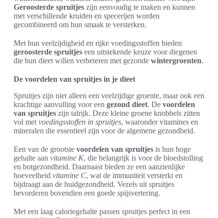
Geroosterde spruitjes
zijn eenvoudig te maken en kunnen
met verschillende kruiden en specerijen worden
gecombineerd om hun smaak te versterken.
Met hun veelzijdigheid en rijke voedingsstoffen bieden
geroosterde spruitjes
een uitstekende keuze voor diegenen
die hun dieet willen verbeteren met gezonde
wintergroenten
.
De voordelen van spruitjes in je dieet
Spruitjes zijn niet alleen een veelzijdige groente, maar ook een
krachtige aanvulling voor een
gezond dieet
. De
voordelen
van spruitjes
zijn talrijk. Deze kleine groene knobbels zitten
vol met
voedingsstoffen in spruitjes
, waaronder vitamines en
mineralen die essentieel zijn voor de algemene gezondheid.
Een van de grootste
voordelen van spruitjes
is hun hoge
gehalte aan
vitamine K
, die belangrijk is voor de bloedstolling
en botgezondheid. Daarnaast bieden ze een aanzienlijke
hoeveelheid
vitamine C
, wat de immuniteit versterkt en
bijdraagt aan de huidgezondheid. Vezels uit spruitjes
bevorderen bovendien een goede spijsvertering.
Met een laag caloriegehalte passen spruitjes perfect in een