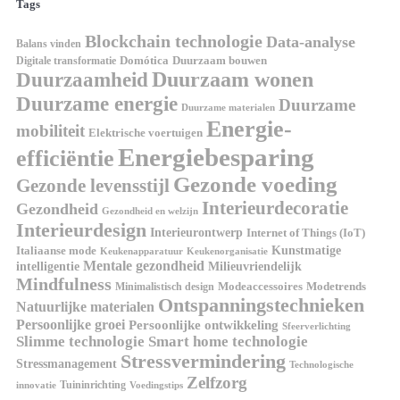
Tags
Blockchain technologie
Data-analyse
Balans vinden
Digitale transformatie
Domótica
Duurzaam bouwen
Duurzaam wonen
Duurzaamheid
Duurzame energie
Duurzame
Duurzame materialen
Energie-
mobiliteit
Elektrische voertuigen
Energiebesparing
efficiëntie
Gezonde voeding
Gezonde levensstijl
Interieurdecoratie
Gezondheid
Gezondheid en welzijn
Interieurdesign
Interieurontwerp
Internet of Things (IoT)
Italiaanse mode
Kunstmatige
Keukenapparatuur
Keukenorganisatie
Mentale gezondheid
intelligentie
Milieuvriendelijk
Mindfulness
Modeaccessoires
Modetrends
Minimalistisch design
Ontspanningstechnieken
Natuurlijke materialen
Persoonlijke groei
Persoonlijke ontwikkeling
Sfeerverlichting
Slimme technologie
Smart home technologie
Stressvermindering
Stressmanagement
Technologische
Zelfzorg
Tuininrichting
innovatie
Voedingstips