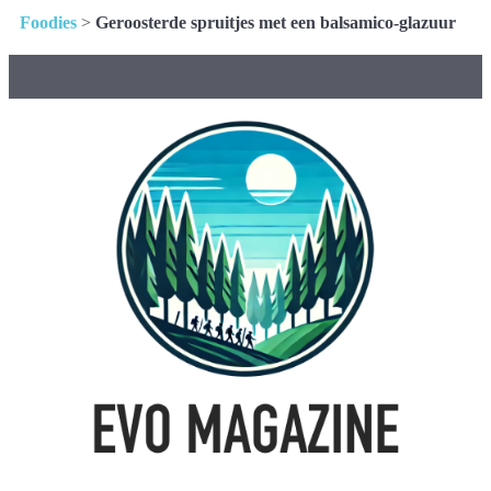
Foodies
>
Geroosterde spruitjes met een balsamico-glazuur