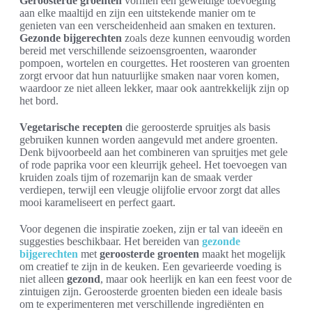
Geroosterde groenten
vormen een geweldige toevoeging
aan elke maaltijd en zijn een uitstekende manier om te
genieten van een verscheidenheid aan smaken en texturen.
Gezonde bijgerechten
zoals deze kunnen eenvoudig worden
bereid met verschillende seizoensgroenten, waaronder
pompoen, wortelen en courgettes. Het roosteren van groenten
zorgt ervoor dat hun natuurlijke smaken naar voren komen,
waardoor ze niet alleen lekker, maar ook aantrekkelijk zijn op
het bord.
Vegetarische recepten
die geroosterde spruitjes als basis
gebruiken kunnen worden aangevuld met andere groenten.
Denk bijvoorbeeld aan het combineren van spruitjes met gele
of rode paprika voor een kleurrijk geheel. Het toevoegen van
kruiden zoals tijm of rozemarijn kan de smaak verder
verdiepen, terwijl een vleugje olijfolie ervoor zorgt dat alles
mooi karameliseert en perfect gaart.
Voor degenen die inspiratie zoeken, zijn er tal van ideeën en
suggesties beschikbaar. Het bereiden van
gezonde
bijgerechten
met
geroosterde groenten
maakt het mogelijk
om creatief te zijn in de keuken. Een gevarieerde voeding is
niet alleen
gezond
, maar ook heerlijk en kan een feest voor de
zintuigen zijn. Geroosterde groenten bieden een ideale basis
om te experimenteren met verschillende ingrediënten en