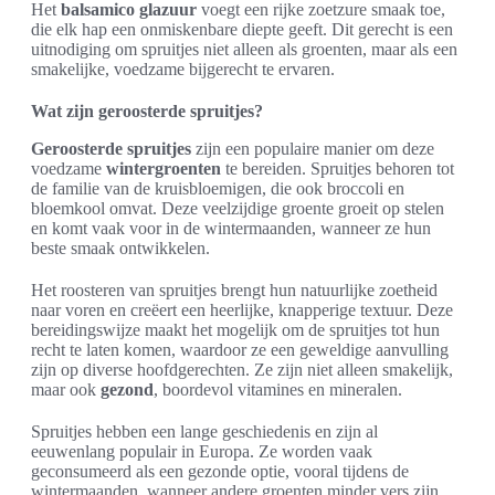
Het
balsamico glazuur
voegt een rijke zoetzure smaak toe,
die elk hap een onmiskenbare diepte geeft. Dit gerecht is een
uitnodiging om spruitjes niet alleen als groenten, maar als een
smakelijke, voedzame bijgerecht te ervaren.
Wat zijn geroosterde spruitjes?
Geroosterde spruitjes
zijn een populaire manier om deze
voedzame
wintergroenten
te bereiden. Spruitjes behoren tot
de familie van de kruisbloemigen, die ook broccoli en
bloemkool omvat. Deze veelzijdige groente groeit op stelen
en komt vaak voor in de wintermaanden, wanneer ze hun
beste smaak ontwikkelen.
Het roosteren van spruitjes brengt hun natuurlijke zoetheid
naar voren en creëert een heerlijke, knapperige textuur. Deze
bereidingswijze maakt het mogelijk om de spruitjes tot hun
recht te laten komen, waardoor ze een geweldige aanvulling
zijn op diverse hoofdgerechten. Ze zijn niet alleen smakelijk,
maar ook
gezond
, boordevol vitamines en mineralen.
Spruitjes hebben een lange geschiedenis en zijn al
eeuwenlang populair in Europa. Ze worden vaak
geconsumeerd als een gezonde optie, vooral tijdens de
wintermaanden, wanneer andere groenten minder vers zijn.