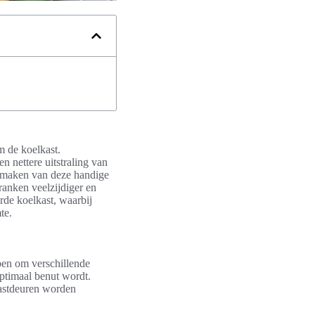
m de koelkast.
en nettere uitstraling van
 maken van deze handige
anken veelzijdiger en
de koelkast, waarbij
te.
pen om verschillende
optimaal benut wordt.
kastdeuren worden