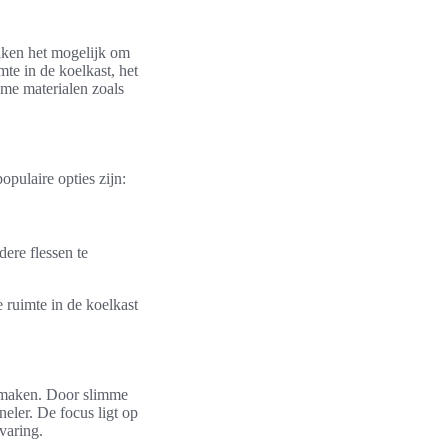
maken het mogelijk om
mte in de koelkast, het
ame materialen zoals
pulaire opties zijn:
ere flessen te
 ruimte in de koelkast
r maken. Door slimme
neler. De focus ligt op
rvaring.