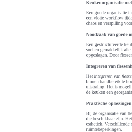
Keukenorganisatie met 
Een goede organisatie in 
een vlotte workflow tijd
chaos en verspilling voo
Noodzaak van goede or
Een gestructureerde keuk
snel en gemakkelijk all
opgeslagen. Door flessen
Integreren van flessen
Het
integreren van fless
binnen handbereik te hou
uitstraling. Het is moge
de keuken een georganis
Praktische oplossingen
Bij de organisatie van fl
die beschikbaar zijn. He
esthetiek. Verschillend
ruimtebeperkingen.