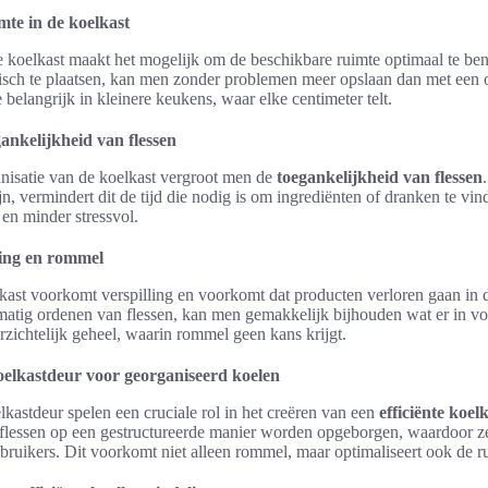
te in de koelkast
 koelkast maakt het mogelijk om de beschikbare ruimte optimaal te ben
gisch te plaatsen, kan men zonder problemen meer opslaan dan met een
 belangrijk in kleinere keukens, waar elke centimeter telt.
ankelijkheid van flessen
nisatie van de koelkast vergroot men de
toegankelijkheid van flessen
jn, vermindert dit de tijd die nodig is om ingrediënten of dranken te vi
 en minder stressvol.
ling en rommel
kast voorkomt verspilling en voorkomt dat producten verloren gaan in 
matig ordenen van flessen, kan men gemakkelijk bijhouden wat er in voor
zichtelijk geheel, waarin rommel geen kans krijgt.
oelkastdeur voor georganiseerd koelen
kastdeur spelen een cruciale rol in het creëren van een
efficiënte koel
e flessen op een gestructureerde manier worden opgeborgen, waardoor z
ebruikers. Dit voorkomt niet alleen rommel, maar optimaliseert ook de ru