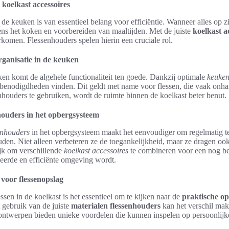
koelkast accessoires
de keuken is van essentieel belang voor efficiëntie. Wanneer alles op zij
ens het koken en voorbereiden van maaltijden. Met de juiste
koelkast a
rkomen. Flessenhouders spelen hierin een cruciale rol.
ganisatie in de keuken
en komt de algehele functionaliteit ten goede. Dankzij optimale
keuken
e benodigdheden vinden. Dit geldt met name voor flessen, die vaak on
houders te gebruiken, wordt de ruimte binnen de koelkast beter benut.
houders in het opbergsysteem
enhouders
in het opbergsysteem maakt het eenvoudiger om regelmatig t
den. Niet alleen verbeteren ze de toegankelijkheid, maar ze dragen ook 
lijk om verschillende
koelkast accessoires
te combineren voor een nog be
eerde en efficiënte omgeving wordt.
 voor flessenopslag
essen in de koelkast is het essentieel om te kijken naar de
praktische op
t gebruik van de juiste
materialen flessenhouders
kan het verschil make
e ontwerpen bieden unieke voordelen die kunnen inspelen op persoonlij