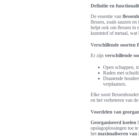
Definitie en functionalit
De essentie van
flessen
flessen, zoals sauzen en 
helpt ook om flessen in 
kunststof of metaal, wat
Verschillende soorten 
Er zijn
verschillende so
Open schappen, id
Raden met schuifd
Draaiende houders,
verplaatsen.
Elke soort flessenhouder
en het verbeteren van de
Voordelen van georgan
Georganiseerd koelen
b
opslagoplossingen toe te 
het
maximaliseren van 