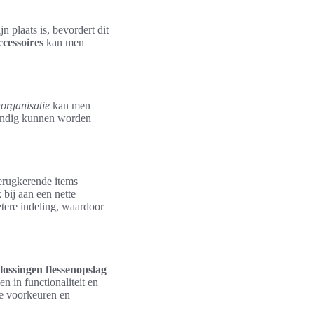
n plaats is, bevordert dit
ccessoires
kan men
organisatie
kan men
handig kunnen worden
erugkerende items
bij aan een nette
tere indeling, waardoor
lossingen flessenopslag
n in functionaliteit en
ke voorkeuren en