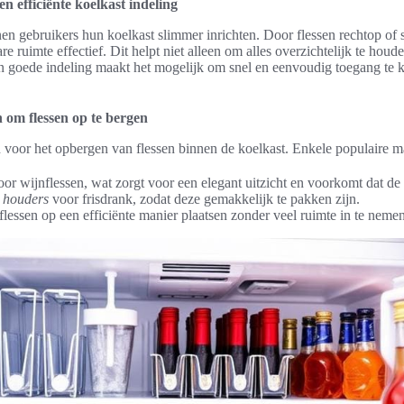
n efficiënte koelkast indeling
n gebruikers hun koelkast slimmer inrichten. Door flessen rechtop of s
re ruimte effectief. Dit helpt niet alleen om alles overzichtelijk te ho
n goede indeling maakt het mogelijk om snel en eenvoudig toegang te kr
 om flessen op te bergen
 voor het opbergen van flessen binnen de koelkast. Enkele populaire ma
or wijnflessen, wat zorgt voor een elegant uitzicht en voorkomt dat de 
 houders
voor frisdrank, zodat deze gemakkelijk te pakken zijn.
 flessen op een efficiënte manier plaatsen zonder veel ruimte in te nemen