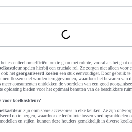
het essentieel om efficiënt om te gaan met ruimte, vooral als het gaat o
oelkastdeur
spelen hierbij een cruciale rol. Ze zorgen niet alleen voor e
n ook het
georganiseerd koelen
een stuk eenvoudiger. Door gebruik te
unnen flessen snel worden teruggevonden, waardoor het bewaren van dr
ds meer consumenten ontdekken de voordelen van een goed georganiseer
te oplossing bieden voor het optimaal benutten van de beschikbare ruim
s voor koelkastdeur?
oelkastdeur
zijn onmisbare accessoires in elke keuken. Ze zijn ontwor
niseerd op te bergen, waardoor de leefruimte tussen voedingsmiddelen 
 modellen en stijlen, kunnen deze houders gemakkelijk in diverse koel