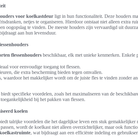
eit
houders voor koelkastdeur
ligt in hun functionaliteit. Deze houders 
frisdranken, netjes te organiseren. Hierdoor ontstaat niet alleen extra rui
een oogopslag te vinden. De meeste houders zijn vervaardigd uit duurz
 bijdraagt aan hun levensduur.
flessenhouders
orten flessenhouders
beschikbaar, elk met unieke kenmerken. Enkele po
eaal voor eenvoudige toegang tot flessen.
euren, die extra bescherming bieden tegen omvallen.
 waardoor het makkelijker wordt om de juiste fles te vinden zonder and
 biedt specifieke voordelen, zoals het maximaliseren van de beschikbare
 toegankelijkheid bij het pakken van flessen.
iseerd koelen
iedt talrijke voordelen die het dagelijkse leven een stuk gemakkelijke
passen, wordt de koelkast niet alleen overzichtelijker, maar ook functio
koelkastruimte
, wat bijdraagt aan een efficiënte indeling en gebruikse