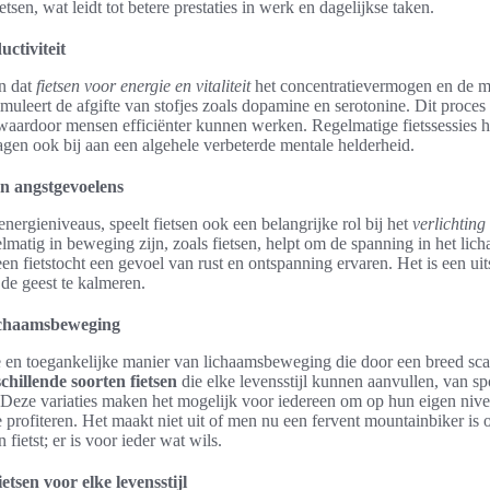
tsen, wat leidt tot betere prestaties in werk en dagelijkse taken.
ctiviteit
an dat
fietsen voor energie en vitaliteit
het concentratievermogen en de mo
imuleert de afgifte van stofjes zoals dopamine en serotonine. Dit proces
waardoor mensen efficiënter kunnen werken. Regelmatige fietssessies h
ragen ook bij aan een algehele verbeterde mentale helderheid.
en angstgevoelens
nergieniveaus, speelt fietsen ook een belangrijke rol bij het
verlichting
lmatig in beweging zijn, zoals fietsen, helpt om de spanning in het lic
en fietstocht een gevoel van rust en ontspanning ervaren. Het is een u
de geest te kalmeren.
lichaamsbeweging
ige en toegankelijke manier van lichaamsbeweging die door een breed s
chillende soorten fietsen
die elke levensstijl kunnen aanvullen, van sp
. Deze variaties maken het mogelijk voor iedereen om op hun eigen niv
 profiteren. Het maakt niet uit of men nu een fervent mountainbiker is
fietst; er is voor ieder wat wils.
etsen voor elke levensstijl