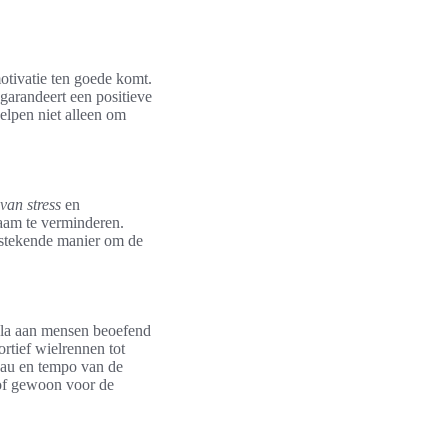
tivatie ten goede komt.
 garandeert een positieve
elpen niet alleen om
 van stress
en
haam te verminderen.
itstekende manier om de
cala aan mensen beoefend
ortief wielrennen tot
eau en tempo van de
 of gewoon voor de