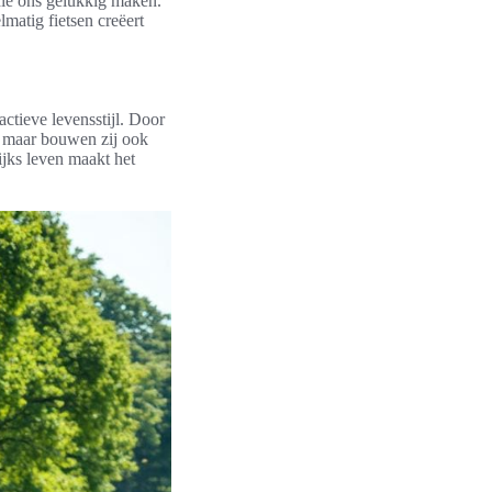
die ons gelukkig maken.
matig fietsen creëert
ctieve levensstijl. Door
r, maar bouwen zij ook
lijks leven maakt het