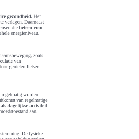
aire gezondheid
. Het
 te verlagen. Daarnaast
Mensen die
fietsen voor
gehele energieniveau.
ichaamsbeweging, zoals
rculatie van
oor genieten fietsers
r regelmatig worden
uitkomst van regelmatige
als dagelijkse activiteit
gemoedstoestand aan.
e stemming. De fysieke