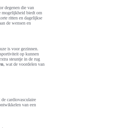
oor degenen die van
e mogelijkheid biedt om
orte ritten en dagelijkse
aan de wensen en
euze is voor gezinnen.
sportiviteit op kunnen
xtra steuntje in de rug
en
, wat de voordelen van
t de cardiovasculaire
 ontwikkelen van een