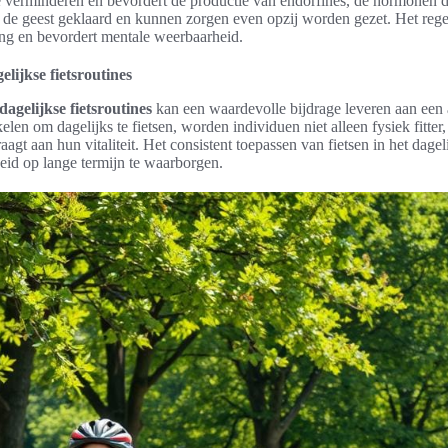
te verminderen en bevordert de productie van endorfines, de hormonen 
t de geest geklaard en kunnen zorgen even opzij worden gezet. Het regel
ng en bevordert mentale weerbaarheid.
ijkse fietsroutines
gelijkse fietsroutines
kan een waardevolle bijdrage leveren aan een a
len om dagelijks te fietsen, worden individuen niet alleen fysiek fitte
raagt aan hun vitaliteit. Het consistent toepassen van fietsen in het dage
id op lange termijn te waarborgen.