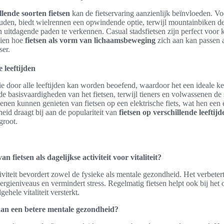
llende soorten fietsen
kan de fietservaring aanzienlijk beïnvloeden. V
ouden, biedt wielrennen een opwindende optie, terwijl mountainbiken d
n uitdagende paden te verkennen. Casual stadsfietsen zijn perfect voor k
zien hoe
fietsen als vorm van lichaamsbeweging
zich aan kan passen 
ser.
 leeftijden
 die door alle leeftijden kan worden beoefend, waardoor het een ideale k
de basisvaardigheden van het fietsen, terwijl tieners en volwassenen de 
en kunnen genieten van fietsen op een elektrische fiets, wat hen een e
heid draagt bij aan de populariteit van
fietsen op verschillende leeftijd
groot.
n fietsen als dagelijkse activiteit voor vitaliteit?
tiviteit bevordert zowel de fysieke als mentale gezondheid. Het verbeter
rgieniveaus en vermindert stress. Regelmatig fietsen helpt ook bij het
ehele vitaliteit versterkt.
 aan een betere mentale gezondheid?