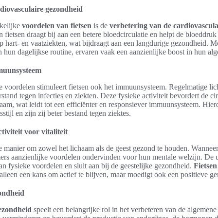
diovasculaire gezondheid
kelijke
voordelen van fietsen
is de
verbetering van de cardiovascul
 fietsen draagt bij aan een betere bloedcirculatie en helpt de bloeddruk
p hart- en vaatziekten, wat bijdraagt aan een langdurige gezondheid. 
n hun dagelijkse routine, ervaren vaak een aanzienlijke boost in hun al
mmuunsysteem
re voordelen stimuleert fietsen ook het immuunsysteem. Regelmatige l
stand tegen infecties en ziekten. Deze fysieke activiteit bevordert de ci
aam, wat leidt tot een efficiënter en responsiever immuunsysteem. Hierd
tijl en zijn zij beter bestand tegen ziektes.
tiviteit voor vitaliteit
nde manier om zowel het lichaam als de geest gezond te houden. Wannee
mers aanzienlijke voordelen ondervinden voor hun mentale welzijn. De 
dan fysieke voordelen en sluit aan bij de geestelijke gezondheid.
Fietsen 
 alleen een kans om actief te blijven, maar moedigt ook een positieve 
zondheid
gezondheid
speelt een belangrijke rol in het verbeteren van de algemen