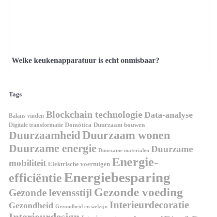
Welke keukenapparatuur is echt onmisbaar?
Tags
Blockchain technologie
Data-analyse
Balans vinden
Digitale transformatie
Domótica
Duurzaam bouwen
Duurzaam wonen
Duurzaamheid
Duurzame energie
Duurzame
Duurzame materialen
Energie-
mobiliteit
Elektrische voertuigen
Energiebesparing
efficiëntie
Gezonde voeding
Gezonde levensstijl
Interieurdecoratie
Gezondheid
Gezondheid en welzijn
Interieurdesign