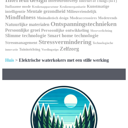
Interieurontwerp
Internet of Things (IoT)
Italiaanse mode
Kunstmatige
Keukenapparatuur
Keukenorganisatie
Mentale gezondheid
intelligentie
Milieuvriendelijk
Mindfulness
Modeaccessoires
Modetrends
Minimalistisch design
Ontspanningstechnieken
Natuurlijke materialen
Persoonlijke groei
Persoonlijke ontwikkeling
Sfeerverlichting
Slimme technologie
Smart home technologie
Stressvermindering
Stressmanagement
Technologische
Zelfzorg
Tuininrichting
innovatie
Voedingstips
Huis
>
Elektrische waterkokers met een stille werking