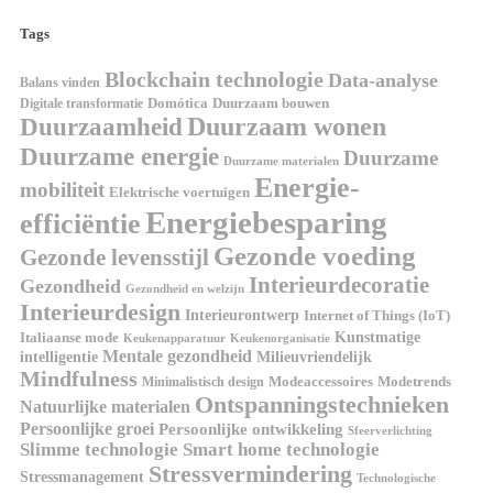
Tags
Blockchain technologie
Data-analyse
Balans vinden
Digitale transformatie
Domótica
Duurzaam bouwen
Duurzaam wonen
Duurzaamheid
Duurzame energie
Duurzame
Duurzame materialen
Energie-
mobiliteit
Elektrische voertuigen
Energiebesparing
efficiëntie
Gezonde voeding
Gezonde levensstijl
Interieurdecoratie
Gezondheid
Gezondheid en welzijn
Interieurdesign
Interieurontwerp
Internet of Things (IoT)
Italiaanse mode
Kunstmatige
Keukenapparatuur
Keukenorganisatie
Mentale gezondheid
intelligentie
Milieuvriendelijk
Mindfulness
Modeaccessoires
Modetrends
Minimalistisch design
Ontspanningstechnieken
Natuurlijke materialen
Persoonlijke groei
Persoonlijke ontwikkeling
Sfeerverlichting
Slimme technologie
Smart home technologie
Stressvermindering
Stressmanagement
Technologische