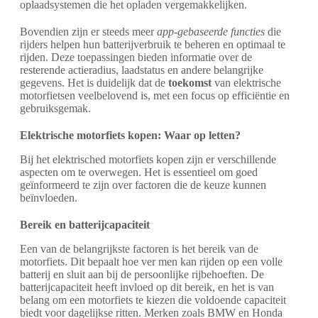
oplaadsystemen die het opladen vergemakkelijken.
Bovendien zijn er steeds meer
app-gebaseerde functies
die
rijders helpen hun batterijverbruik te beheren en optimaal te
rijden. Deze toepassingen bieden informatie over de
resterende actieradius, laadstatus en andere belangrijke
gegevens. Het is duidelijk dat de
toekomst
van elektrische
motorfietsen veelbelovend is, met een focus op efficiëntie en
gebruiksgemak.
Elektrische motorfiets kopen: Waar op letten?
Bij het elektrisched motorfiets kopen zijn er verschillende
aspecten om te overwegen. Het is essentieel om goed
geïnformeerd te zijn over factoren die de keuze kunnen
beïnvloeden.
Bereik en batterijcapaciteit
Een van de belangrijkste factoren is het bereik van de
motorfiets. Dit bepaalt hoe ver men kan rijden op een volle
batterij en sluit aan bij de persoonlijke rijbehoeften. De
batterijcapaciteit heeft invloed op dit bereik, en het is van
belang om een motorfiets te kiezen die voldoende capaciteit
biedt voor dagelijkse ritten. Merken zoals BMW en Honda