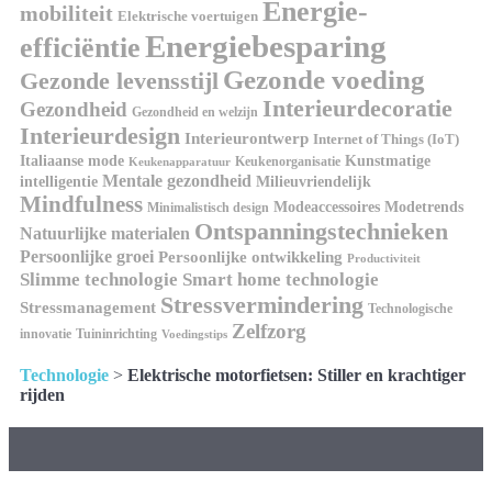
Energie-
mobiliteit
Elektrische voertuigen
Energiebesparing
efficiëntie
Gezonde voeding
Gezonde levensstijl
Interieurdecoratie
Gezondheid
Gezondheid en welzijn
Interieurdesign
Interieurontwerp
Internet of Things (IoT)
Kunstmatige
Italiaanse mode
Keukenorganisatie
Keukenapparatuur
Mentale gezondheid
intelligentie
Milieuvriendelijk
Mindfulness
Modeaccessoires
Modetrends
Minimalistisch design
Ontspanningstechnieken
Natuurlijke materialen
Persoonlijke groei
Persoonlijke ontwikkeling
Productiviteit
Slimme technologie
Smart home technologie
Stressvermindering
Stressmanagement
Technologische
Zelfzorg
innovatie
Tuininrichting
Voedingstips
Technologie
>
Elektrische motorfietsen: Stiller en krachtiger
rijden