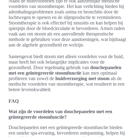
Naast de huidvoordelen zijn er ook aanzienlijke medische
voordelen van stoomtherapie. Het kan verlichting bieden bij
ademhalingsproblemen zoals astma en bronchitis door de
luchtwegen te openen en de slijmproductie te verminderen.
Stoomtherapie is ook effectief bij sinusitis en kan helpen bij
spierpijn door de bloedcirculatie te bevorderen. Artsen raden
vaak aan om stoom als een aanvullende therapeutische
methode te gebruiken voor deze aandoeningen, wat bijdraagt
aan de algehele gezondheid en welzijn.
Samengevat biedt stoom niet alleen voordelen voor de huid,
maar heeft het ook belangrijke implicaties voor de
gezondheid. Door regelmatig gebruik van
douchepanelen
met een geïntegreerde stoomfunctie
kan men optimaal
profiteren van zowel de
huidverzorging met stoom
als de
medische voordelen van stoomtherapie, wat resulteert in een
betere levenskwaliteit.
FAQ
Wat zijn de voordelen van douchepanelen met een
geïntegreerde stoomfunctie?
Douchepanelen met een geïntegreerde stoomfunctie bieden
een unieke spa-ervaring, bevorderen ontspanning, helpen bij