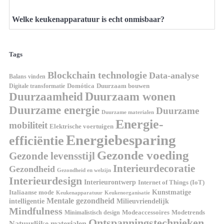
Welke keukenapparatuur is echt onmisbaar?
Tags
Blockchain technologie
Data-analyse
Balans vinden
Digitale transformatie
Domótica
Duurzaam bouwen
Duurzaam wonen
Duurzaamheid
Duurzame energie
Duurzame
Duurzame materialen
Energie-
mobiliteit
Elektrische voertuigen
Energiebesparing
efficiëntie
Gezonde voeding
Gezonde levensstijl
Interieurdecoratie
Gezondheid
Gezondheid en welzijn
Interieurdesign
Interieurontwerp
Internet of Things (IoT)
Italiaanse mode
Kunstmatige
Keukenapparatuur
Keukenorganisatie
Mentale gezondheid
intelligentie
Milieuvriendelijk
Mindfulness
Modeaccessoires
Modetrends
Minimalistisch design
Ontspanningstechnieken
Natuurlijke materialen