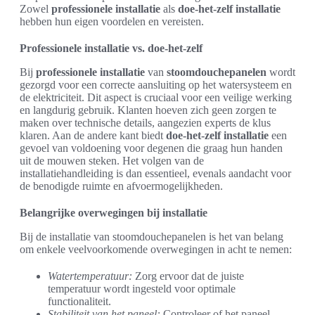
Zowel
professionele installatie
als
doe-het-zelf installatie
hebben hun eigen voordelen en vereisten.
Professionele installatie vs. doe-het-zelf
Bij
professionele installatie
van
stoomdouchepanelen
wordt
gezorgd voor een correcte aansluiting op het watersysteem en
de elektriciteit. Dit aspect is cruciaal voor een veilige werking
en langdurig gebruik. Klanten hoeven zich geen zorgen te
maken over technische details, aangezien experts de klus
klaren. Aan de andere kant biedt
doe-het-zelf installatie
een
gevoel van voldoening voor degenen die graag hun handen
uit de mouwen steken. Het volgen van de
installatiehandleiding is dan essentieel, evenals aandacht voor
de benodigde ruimte en afvoermogelijkheden.
Belangrijke overwegingen bij installatie
Bij de installatie van stoomdouchepanelen is het van belang
om enkele veelvoorkomende overwegingen in acht te nemen:
Watertemperatuur:
Zorg ervoor dat de juiste
temperatuur wordt ingesteld voor optimale
functionaliteit.
Stabiliteit van het paneel:
Controleer of het paneel