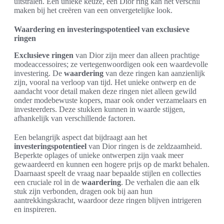
uitstralen. Een unieke keuze, een Dior ring kan het verschil
maken bij het creëren van een onvergetelijke look.
Waardering en investeringspotentieel van exclusieve
ringen
Exclusieve ringen
van Dior zijn meer dan alleen prachtige
modeaccessoires; ze vertegenwoordigen ook een waardevolle
investering. De
waardering
van deze ringen kan aanzienlijk
zijn, vooral na verloop van tijd. Het unieke ontwerp en de
aandacht voor detail maken deze ringen niet alleen gewild
onder modebewuste kopers, maar ook onder verzamelaars en
investeerders. Deze stukken kunnen in waarde stijgen,
afhankelijk van verschillende factoren.
Een belangrijk aspect dat bijdraagt aan het
investeringspotentieel
van Dior ringen is de zeldzaamheid.
Beperkte oplages of unieke ontwerpen zijn vaak meer
gewaardeerd en kunnen een hogere prijs op de markt behalen.
Daarnaast speelt de vraag naar bepaalde stijlen en collecties
een cruciale rol in de
waardering
. De verhalen die aan elk
stuk zijn verbonden, dragen ook bij aan hun
aantrekkingskracht, waardoor deze ringen blijven intrigeren
en inspireren.