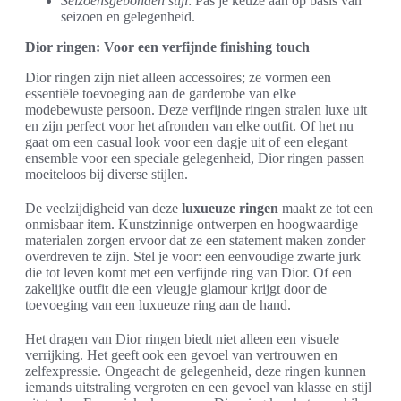
Seizoensgebonden stijl
: Pas je keuze aan op basis van
seizoen en gelegenheid.
Dior ringen: Voor een verfijnde finishing touch
Dior ringen zijn niet alleen accessoires; ze vormen een
essentiële toevoeging aan de garderobe van elke
modebewuste persoon. Deze verfijnde ringen stralen luxe uit
en zijn perfect voor het afronden van elke outfit. Of het nu
gaat om een casual look voor een dagje uit of een elegant
ensemble voor een speciale gelegenheid, Dior ringen passen
moeiteloos bij diverse stijlen.
De veelzijdigheid van deze
luxueuze ringen
maakt ze tot een
onmisbaar item. Kunstzinnige ontwerpen en hoogwaardige
materialen zorgen ervoor dat ze een statement maken zonder
overdreven te zijn. Stel je voor: een eenvoudige zwarte jurk
die tot leven komt met een verfijnde ring van Dior. Of een
zakelijke outfit die een vleugje glamour krijgt door de
toevoeging van een luxueuze ring aan de hand.
Het dragen van Dior ringen biedt niet alleen een visuele
verrijking. Het geeft ook een gevoel van vertrouwen en
zelfexpressie. Ongeacht de gelegenheid, deze ringen kunnen
iemands uitstraling vergroten en een gevoel van klasse en stijl