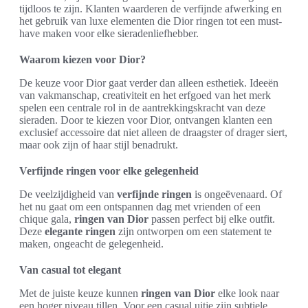
tijdloos te zijn. Klanten waarderen de verfijnde afwerking en
het gebruik van luxe elementen die Dior ringen tot een must-
have maken voor elke sieradenliefhebber.
Waarom kiezen voor Dior?
De keuze voor Dior gaat verder dan alleen esthetiek. Ideeën
van vakmanschap, creativiteit en het erfgoed van het merk
spelen een centrale rol in de aantrekkingskracht van deze
sieraden. Door te kiezen voor Dior, ontvangen klanten een
exclusief accessoire dat niet alleen de draagster of drager siert,
maar ook zijn of haar stijl benadrukt.
Verfijnde ringen voor elke gelegenheid
De veelzijdigheid van
verfijnde ringen
is ongeëvenaard. Of
het nu gaat om een ontspannen dag met vrienden of een
chique gala,
ringen van Dior
passen perfect bij elke outfit.
Deze
elegante ringen
zijn ontworpen om een statement te
maken, ongeacht de gelegenheid.
Van casual tot elegant
Met de juiste keuze kunnen
ringen van Dior
elke look naar
een hoger niveau tillen. Voor een casual uitje zijn subtiele