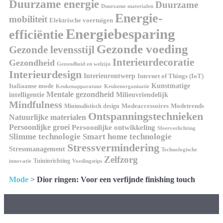
Duurzame energie
Duurzame
Duurzame materialen
Energie-
mobiliteit
Elektrische voertuigen
Energiebesparing
efficiëntie
Gezonde voeding
Gezonde levensstijl
Interieurdecoratie
Gezondheid
Gezondheid en welzijn
Interieurdesign
Interieurontwerp
Internet of Things (IoT)
Italiaanse mode
Kunstmatige
Keukenapparatuur
Keukenorganisatie
Mentale gezondheid
intelligentie
Milieuvriendelijk
Mindfulness
Modeaccessoires
Modetrends
Minimalistisch design
Ontspanningstechnieken
Natuurlijke materialen
Persoonlijke groei
Persoonlijke ontwikkeling
Sfeerverlichting
Slimme technologie
Smart home technologie
Stressvermindering
Stressmanagement
Technologische
Zelfzorg
Tuininrichting
innovatie
Voedingstips
Mode
>
Dior ringen: Voor een verfijnde finishing touch