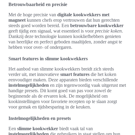
Betrouwbaarheid en precisie
Met de hoge precisie van
digitale kookwekkers met
magneet
kunnen chefs erop vertrouwen dat hun gerechten
steeds goed worden bereid. Een
betrouwbare kookwekker
geeft tijdig een signaal, wat essentieel is voor
precisie koken
.
Dankzij deze technologie kunnen kookliefhebbers genieten
van heerlijke en perfect geboden maaltijden, zonder angst te
hebben voor over- of ondergaren.
Smart features in slimme kookwekkers
Het aanbod van slimme kookwekkers breidt zich steeds
verder uit, met innovatieve
smart features
die het koken
eenvoudiger maken. Deze apparaten bieden verschillende
instelmogelijkheden
en zijn tegenwoordig vaak uitgerust met
handige presets. Dit komt goed van pas voor zowel de
beginnende als de ervaren kok. De mogelijkheid om
kookinstellingen voor favoriete recepten op te slaan zorgt
voor gemak en tijdsbesparing in de keuken.
Instelmogelijkheden en presets
Een
slimme kookwekker
biedt vaak tal van
instelmogelijkheden
die gebruikers in staat stellen om hun