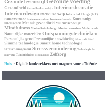
Gezonde voeding
Gezonde levensstijl
Interieurdecoratie
Gezondheid
Gezondheid en welzijn
Interieurdesign
Interieurontwerp
Internet of Things (IoT)
Italiaanse mode
Kunstmatige
Keukenapparatuur
Keukenorganisatie
Mentale gezondheid
intelligentie
Milieuvriendelijk
Mindfulness
Modeaccessoires
Modetrends
Minimalistisch design
Ontspanningstechnieken
Natuurlijke materialen
Persoonlijke groei
Persoonlijke ontwikkeling
Sfeerverlichting
Slimme technologie
Smart home technologie
Stressvermindering
Stressmanagement
Technologische
Zelfzorg
Tuininrichting
innovatie
Voedingstips
Huis
>
Digitale kookwekkers met magneet voor efficiëntie