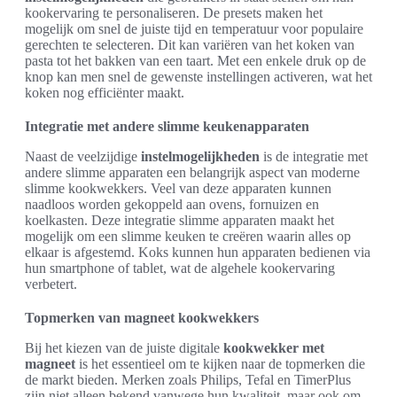
kookervaring te personaliseren. De presets maken het
mogelijk om snel de juiste tijd en temperatuur voor populaire
gerechten te selecteren. Dit kan variëren van het koken van
pasta tot het bakken van een taart. Met een enkele druk op de
knop kan men snel de gewenste instellingen activeren, wat het
koken nog efficiënter maakt.
Integratie met andere slimme keukenapparaten
Naast de veelzijdige
instelmogelijkheden
is de integratie met
andere slimme apparaten een belangrijk aspect van moderne
slimme kookwekkers. Veel van deze apparaten kunnen
naadloos worden gekoppeld aan ovens, fornuizen en
koelkasten. Deze integratie slimme apparaten maakt het
mogelijk om een slimme keuken te creëren waarin alles op
elkaar is afgestemd. Koks kunnen hun apparaten bedienen via
hun smartphone of tablet, wat de algehele kookervaring
verbetert.
Topmerken van magneet kookwekkers
Bij het kiezen van de juiste digitale
kookwekker met
magneet
is het essentieel om te kijken naar de topmerken die
de markt bieden. Merken zoals Philips, Tefal en TimerPlus
zijn niet alleen bekend vanwege hun kwaliteit, maar ook om